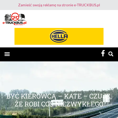
Zamieść swoją reklamę na stronie e-TRUCKBUS.pl
E-TruckBus – Dla Przewoźnika i Kierowcy
BYĆ KIEROWCĄ – KATE – CZUJE,
ŻE ROBI COŚ NIEZWYKŁEGO