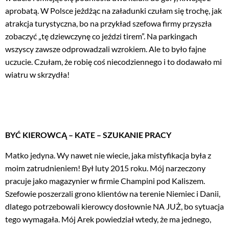
aprobatą. W Polsce jeżdżąc na załadunki czułam się trochę, jak
atrakcja turystyczna, bo na przykład szefowa firmy przyszła
zobaczyć „tę dziewczynę co jeździ tirem”. Na parkingach
wszyscy zawsze odprowadzali wzrokiem. Ale to było fajne
uczucie. Czułam, że robię coś niecodziennego i to dodawało mi
wiatru w skrzydła!
BYĆ KIEROWCĄ – KATE – SZUKANIE PRACY
Matko jedyna. Wy nawet nie wiecie, jaka mistyfikacja była z
moim zatrudnieniem! Był luty 2015 roku. Mój narzeczony
pracuje jako magazynier w firmie Champini pod Kaliszem.
Szefowie poszerzali grono klientów na terenie Niemiec i Danii,
dlatego potrzebowali kierowcy dosłownie NA JUŻ, bo sytuacja
tego wymagała. Mój Arek powiedział wtedy, że ma jednego,