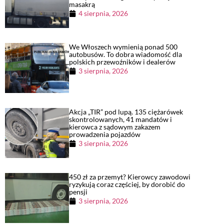
masakrą
4 sierpnia, 2026
We Włoszech wymienią ponad 500
autobusów. To dobra wiadomość dla
polskich przewoźników i dealerów
3 sierpnia, 2026
Akcja „TIR” pod lupą. 135 ciężarówek
skontrolowanych, 41 mandatów i
kierowca z sądowym zakazem
prowadzenia pojazdów
3 sierpnia, 2026
450 zł za przemyt? Kierowcy zawodowi
ryzykują coraz częściej, by dorobić do
pensji
3 sierpnia, 2026