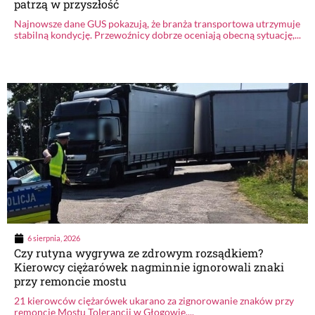
patrzą w przyszłość
Najnowsze dane GUS pokazują, że branża transportowa utrzymuje
stabilną kondycję. Przewoźnicy dobrze oceniają obecną sytuację,...
6 sierpnia, 2026
Czy rutyna wygrywa ze zdrowym rozsądkiem?
Kierowcy ciężarówek nagminnie ignorowali znaki
przy remoncie mostu
21 kierowców ciężarówek ukarano za zignorowanie znaków przy
remoncie Mostu Tolerancji w Głogowie....