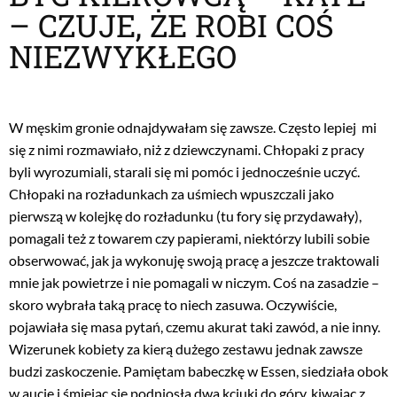
– CZUJE, ŻE ROBI COŚ
NIEZWYKŁEGO
W męskim gronie odnajdywałam się zawsze. Często lepiej mi
się z nimi rozmawiało, niż z dziewczynami. Chłopaki z pracy
byli wyrozumiali, starali się mi pomóc i jednocześnie uczyć.
Chłopaki na rozładunkach za uśmiech wpuszczali jako
pierwszą w kolejkę do rozładunku (tu fory się przydawały),
pomagali też z towarem czy papierami, niektórzy lubili sobie
obserwować, jak ja wykonuję swoją pracę a jeszcze traktowali
mnie jak powietrze i nie pomagali w niczym. Coś na zasadzie –
skoro wybrała taką pracę to niech zasuwa. Oczywiście,
pojawiała się masa pytań, czemu akurat taki zawód, a nie inny.
Wizerunek kobiety za kierą dużego zestawu jednak zawsze
budzi zaskoczenie. Pamiętam babeczkę w Essen, siedziała obok
w aucie i śmiejąc się podniosła dwa kciuki do góry, kiwając z