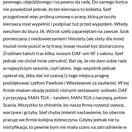
pewnego, objeżdżonego i na pewno da radę. Do samego końca
nie powiedział jednak, że ten kierowca to kobieta. Szef
przygotował więc próbną umowę o pracę, którą przyszły
kierowca miał wypełnić i podpisać tuż przed wyjazdem. Wtedy
weszłam do biura JA. Wzrok szefa zapamiętam na zawsze. Szok
pomieszany z niedowierzaniem! Niestety (ale stety dla mnie)
musiał mnie puścić w tę trasę, towar musiał być dostarczony.
Zrobiłam takich tras kilka, nowym DAF-em XF z salonu. Szef
jednak nie chciał mnie zatrudnić. Bał się, że nie dam sobie rady
w najwyższym sezonie, czyli latem. Jego wspólnik jednak
upierał się, żeby dać mi szansę (z tego miejsca pragnę
podziękować szefom Pawłowi i Wiesławowi za zaufanie). W tej
firmie miałam okazję jeździć różnymi zestawami: solówki, DAF
z przyczepą, MAN TGX – tandem, MAN TGX z naczepą, potem
Scania. Wszystko to chłodnie, bo nasza firma rozwozi owoce,
warzywa i grzyby. Szef chyba zmienił nastawienie, bo obecnie
pracuje we firmie kolejna dziewczyna. Gdyby jednak nie ta
mistyfikacja, to pewnie bym nie miała szans na zatrudnienie w