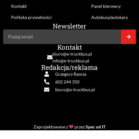
Kontakt
Panel kierowcy
Polityka prywatności
Autobusy/autokary
Newsletter
Kontakt
biuro@e-truckbus.pl
info@e-truckbus.pl
Redakcja/reklama
Grzegorz Ramza
602 244 350
biuro@e-truckbus.pl
Zaprojektowane z
przez
Spec od IT