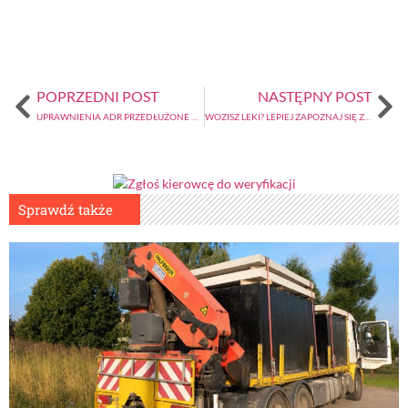
POPRZEDNI POST
NASTĘPNY POST
UPRAWNIENIA ADR PRZEDŁUŻONE DO LISTOPADA!
WOZISZ LEKI? LEPIEJ ZAPOZNAJ SIĘ Z TYM OBWIESZCZENIEM, BO MANDATY NIE SĄ MAŁE
Sprawdź także