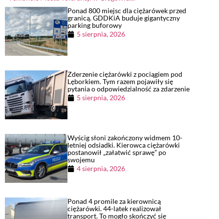
Ponad 800 miejsc dla ciężarówek przed
granicą. GDDKiA buduje gigantyczny
parking buforowy
5 sierpnia, 2026
Zderzenie ciężarówki z pociągiem pod
Lęborkiem. Tym razem pojawiły się
pytania o odpowiedzialność za zdarzenie
5 sierpnia, 2026
Wyścig słoni zakończony widmem 10-
letniej odsiadki. Kierowca ciężarówki
postanowił „załatwić sprawę” po
swojemu
4 sierpnia, 2026
Ponad 4 promile za kierownicą
ciężarówki. 44-latek realizował
transport. To mogło skończyć się