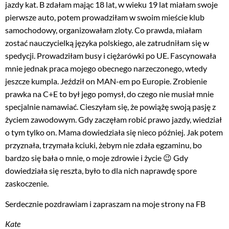
jazdy kat. B zdałam mając 18 lat, w wieku 19 lat miałam swoje
pierwsze auto, potem prowadziłam w swoim mieście klub
samochodowy, organizowałam zloty. Co prawda, miałam
zostać nauczycielką języka polskiego, ale zatrudniłam się w
spedycji. Prowadziłam busy i ciężarówki po UE. Fascynowała
mnie jednak praca mojego obecnego narzeczonego, wtedy
jeszcze kumpla. Jeździł on MAN-em po Europie. Zrobienie
prawka na C+E to był jego pomysł, do czego nie musiał mnie
specjalnie namawiać. Cieszyłam się, że powiążę swoją pasję z
życiem zawodowym. Gdy zaczęłam robić prawo jazdy, wiedział
o tym tylko on. Mama dowiedziała się nieco później. Jak potem
przyznała, trzymała kciuki, żebym nie zdała egzaminu, bo
bardzo się bała o mnie, o moje zdrowie i życie 😉 Gdy
dowiedziała się reszta, było to dla nich naprawdę spore
zaskoczenie.
Serdecznie pozdrawiam i zapraszam na moje strony na FB
Kate