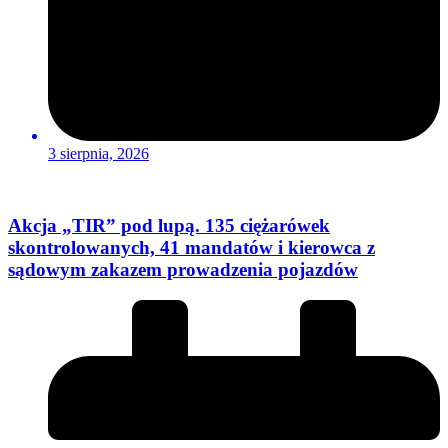
3 sierpnia, 2026
Akcja „TIR” pod lupą. 135 ciężarówek
skontrolowanych, 41 mandatów i kierowca z
sądowym zakazem prowadzenia pojazdów