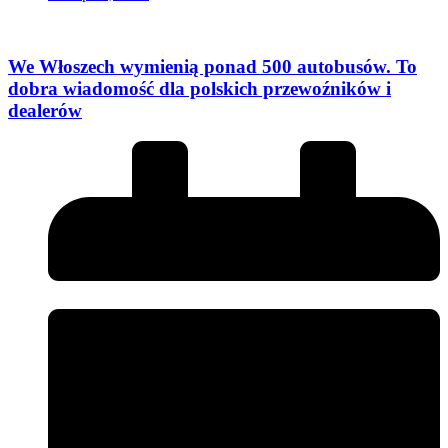
We Włoszech wymienią ponad 500 autobusów. To
dobra wiadomość dla polskich przewoźników i
dealerów