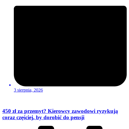
3 sierpnia, 2026
450 zł za przemyt? Kierowcy zawodowi ryzykują
coraz częściej, by dorobić do pensji