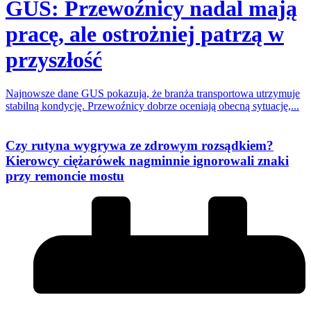
GUS: Przewoźnicy nadal mają
pracę, ale ostrożniej patrzą w
przyszłość
Najnowsze dane GUS pokazują, że branża transportowa utrzymuje
stabilną kondycję. Przewoźnicy dobrze oceniają obecną sytuację,...
Czy rutyna wygrywa ze zdrowym rozsądkiem?
Kierowcy ciężarówek nagminnie ignorowali znaki
przy remoncie mostu