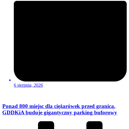
6 sierpnia, 2026
Ponad 800 miejsc dla ciężarówek przed granicą.
GDDKiA buduje gigantyczny parking buforowy