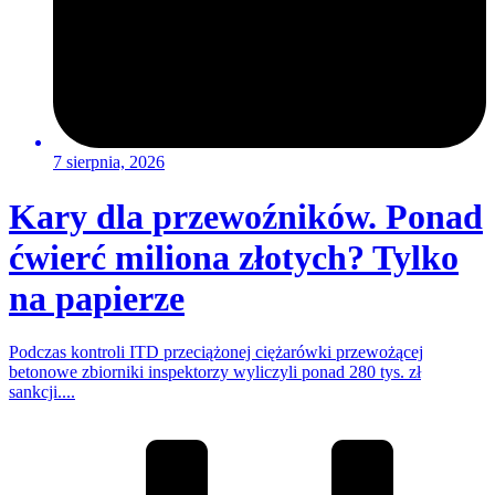
7 sierpnia, 2026
Kary dla przewoźników. Ponad
ćwierć miliona złotych? Tylko
na papierze
Podczas kontroli ITD przeciążonej ciężarówki przewożącej
betonowe zbiorniki inspektorzy wyliczyli ponad 280 tys. zł
sankcji....