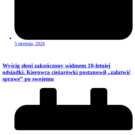
5 sierpnia, 2026
Wyścig słoni zakończony widmem 10-letniej
odsiadki. Kierowca ciężarówki postanowił „załatwić
sprawę” po swojemu