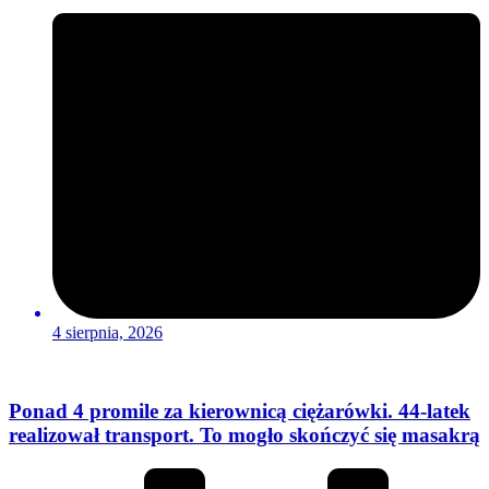
4 sierpnia, 2026
Ponad 4 promile za kierownicą ciężarówki. 44-latek
realizował transport. To mogło skończyć się masakrą