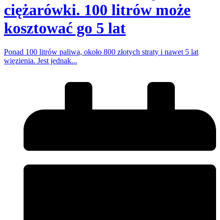
ciężarówki. 100 litrów może
kosztować go 5 lat
Ponad 100 litrów paliwa, około 800 złotych straty i nawet 5 lat
więzienia. Jest jednak...