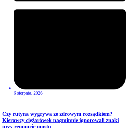
6 sierpnia, 2026
Czy rutyna wygrywa ze zdrowym rozsądkiem?
Kierowcy ciężarówek nagminnie ignorowali znaki
przy remoncie mostu