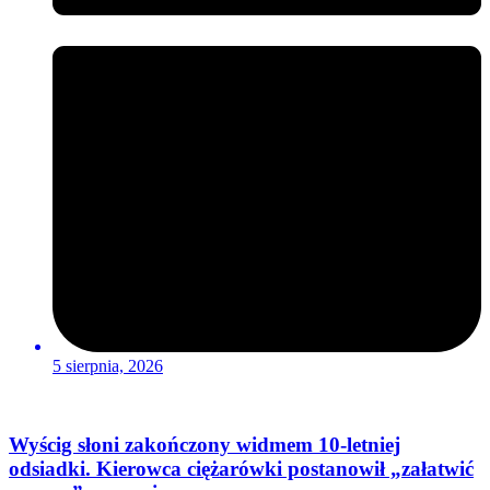
5 sierpnia, 2026
Wyścig słoni zakończony widmem 10-letniej
odsiadki. Kierowca ciężarówki postanowił „załatwić