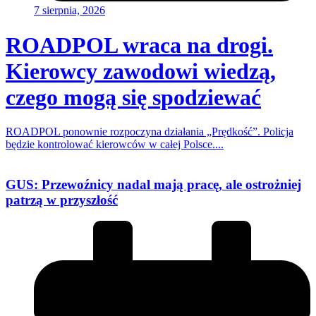
7 sierpnia, 2026
ROADPOL wraca na drogi.
Kierowcy zawodowi wiedzą,
czego mogą się spodziewać
ROADPOL ponownie rozpoczyna działania „Prędkość”. Policja
będzie kontrolować kierowców w całej Polsce....
GUS: Przewoźnicy nadal mają pracę, ale ostrożniej
patrzą w przyszłość