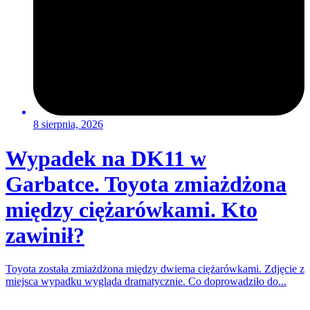
8 sierpnia, 2026
Wypadek na DK11 w
Garbatce. Toyota zmiażdżona
między ciężarówkami. Kto
zawinił?
Toyota została zmiażdżona między dwiema ciężarówkami. Zdjęcie z
miejsca wypadku wygląda dramatycznie. Co doprowadziło do...