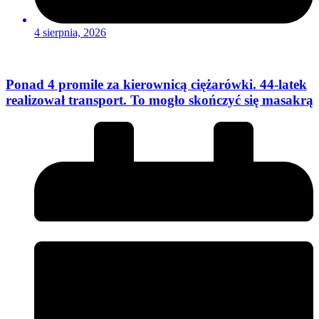
4 sierpnia, 2026
Ponad 4 promile za kierownicą ciężarówki. 44-latek
realizował transport. To mogło skończyć się masakrą