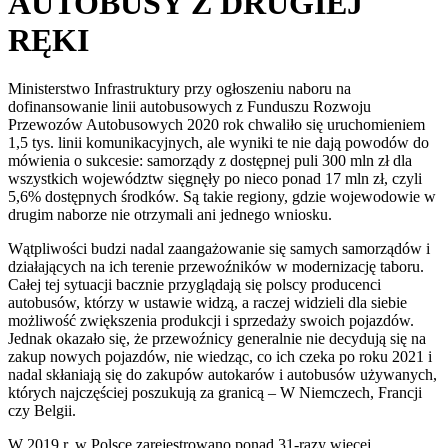
AUTOBUSY Z DRUGIEJ
RĘKI
Ministerstwo Infrastruktury przy ogłoszeniu naboru na
dofinansowanie linii autobusowych z Funduszu Rozwoju
Przewozów Autobusowych 2020 rok chwaliło się uruchomieniem
1,5 tys. linii komunikacyjnych, ale wyniki te nie dają powodów do
mówienia o sukcesie: samorządy z dostępnej puli 300 mln zł dla
wszystkich województw sięgnęły po nieco ponad 17 mln zł, czyli
5,6% dostępnych środków. Są takie regiony, gdzie wojewodowie w
drugim naborze nie otrzymali ani jednego wniosku.
Wątpliwości budzi nadal zaangażowanie się samych samorządów i
działających na ich terenie przewoźników w modernizację taboru.
Całej tej sytuacji bacznie przyglądają się polscy producenci
autobusów, którzy w ustawie widzą, a raczej widzieli dla siebie
możliwość zwiększenia produkcji i sprzedaży swoich pojazdów.
Jednak okazało się, że przewoźnicy generalnie nie decydują się na
zakup nowych pojazdów, nie wiedząc, co ich czeka po roku 2021 i
nadal skłaniają się do zakupów autokarów i autobusów używanych,
których najczęściej poszukują za granicą – W Niemczech, Francji
czy Belgii.
W 2019 r. w Polsce zarejestrowano ponad 31-razy więcej