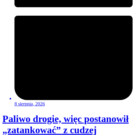
8 sierpnia, 2026
Paliwo drogie, więc postanowił
„zatankować” z cudzej