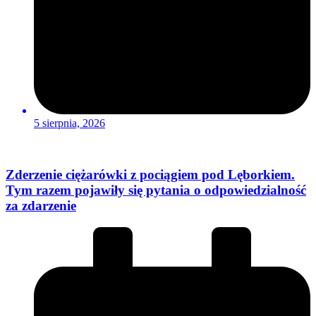
5 sierpnia, 2026
Zderzenie ciężarówki z pociągiem pod Lęborkiem.
Tym razem pojawiły się pytania o odpowiedzialność
za zdarzenie