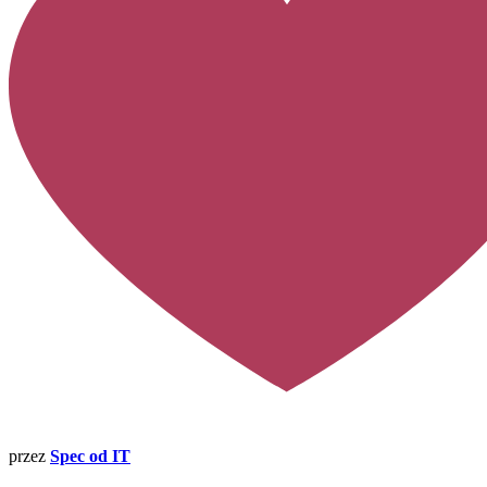
przez
Spec od IT