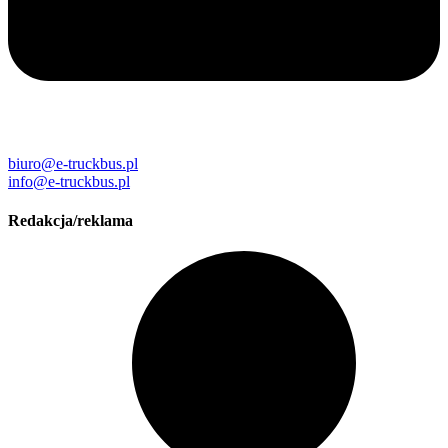
biuro@e-truckbus.pl
info@e-truckbus.pl
Redakcja/reklama