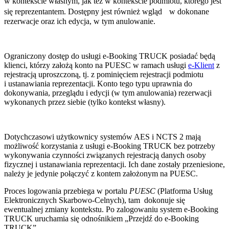
w kontekście własnym, jak też w kontekście podmiotu, którego jest
się reprezentantem. Dostępny jest również wgląd w dokonane
rezerwacje oraz ich edycja, w tym anulowanie.
Ograniczony dostęp do usługi e-Booking TRUCK posiadać będą
klienci, którzy założą konto na PUESC w ramach usługi
e-Klient
z
rejestracją uproszczoną, tj. z pominięciem rejestracji podmiotu
i ustanawiania reprezentacji. Konto tego typu uprawnia do
dokonywania, przeglądu i edycji (w tym anulowania) rezerwacji
wykonanych przez siebie (tylko kontekst własny).
Dotychczasowi użytkownicy systemów AES i NCTS 2 mają
możliwość korzystania z usługi e-Booking TRUCK bez potrzeby
wykonywania czynności związanych rejestracją danych osoby
fizycznej i ustanawiania reprezentacji. Ich dane zostały przeniesione,
należy je jedynie połączyć z kontem założonym na PUESC.
Proces logowania przebiega w portalu
PUESC
(Platforma Usług
Elektronicznych Skarbowo-Celnych), tam dokonuje się
ewentualnej zmiany kontekstu. Po zalogowaniu system e-Booking
TRUCK uruchamia się odnośnikiem „Przejdź do e-Booking
TRUCK”.