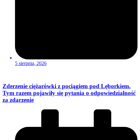
5 sierpnia, 2026
Zderzenie ciężarówki z pociągiem pod Lęborkiem.
Tym razem pojawiły się pytania o odpowiedzialność
za zdarzenie