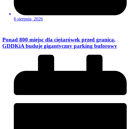
6 sierpnia, 2026
Ponad 800 miejsc dla ciężarówek przed granicą.
GDDKiA buduje gigantyczny parking buforowy