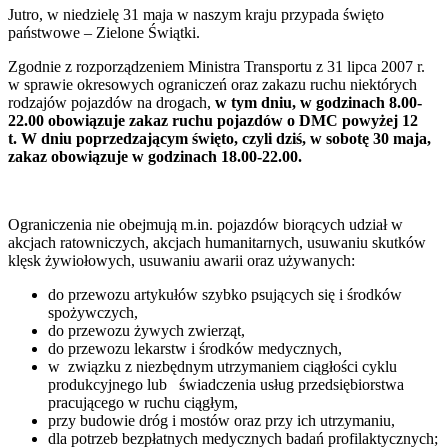
Jutro, w niedzielę 31 maja w naszym kraju przypada święto
państwowe – Zielone Świątki.
Zgodnie z rozporządzeniem Ministra Transportu z 31 lipca 2007 r.
w sprawie okresowych ograniczeń oraz zakazu ruchu niektórych
rodzajów pojazdów na drogach,
w tym dniu, w godzinach 8.00-
22.00 obowiązuje zakaz ruchu pojazdów o DMC powyżej 12
t. W dniu poprzedzającym święto, czyli dziś, w sobotę 30 maja,
zakaz obowiązuje w godzinach 18.00-22.00.
Ograniczenia nie obejmują m.in. pojazdów biorących udział w
akcjach ratowniczych, akcjach humanitarnych, usuwaniu skutków
klęsk żywiołowych, usuwaniu awarii oraz używanych:
do przewozu artykułów szybko psujących się i środków
spożywczych,
do przewozu żywych zwierząt,
do przewozu lekarstw i środków medycznych,
w związku z niezbędnym utrzymaniem ciągłości cyklu
produkcyjnego lub świadczenia usług przedsiębiorstwa
pracującego w ruchu ciągłym,
przy budowie dróg i mostów oraz przy ich utrzymaniu,
dla potrzeb bezpłatnych medycznych badań profilaktycznych;