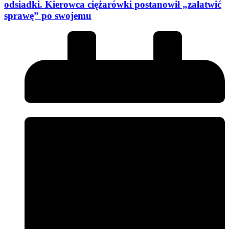
odsiadki. Kierowca ciężarówki postanowił „załatwić
sprawę” po swojemu