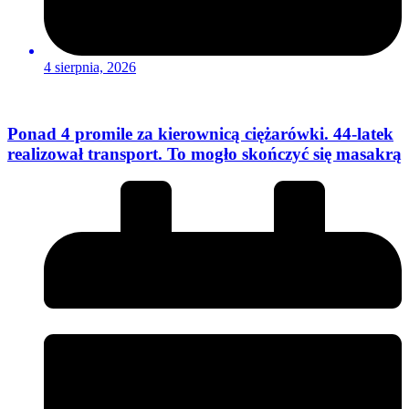
4 sierpnia, 2026
Ponad 4 promile za kierownicą ciężarówki. 44-latek
realizował transport. To mogło skończyć się masakrą