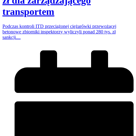
zł dla zarządzającego
transportem
Podczas kontroli ITD przeciążonej ciężarówki przewożącej
betonowe zbiorniki inspektorzy wyliczyli ponad 280 tys. zł
sankcji....