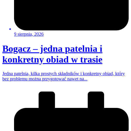
9 sierpnia, 2026
Bogacz – jedna patelnia i
konkretny obiad w trasie
Jedna patelnia, kilka prostych składników i konkretny obiad, który
bez problemu można przygotować nawet na...