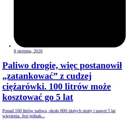
8 sierpnia, 2026
Paliwo drogie, więc postanowił
„zatankować” z cudzej
ciężarówki. 100 litrów może
kosztować go 5 lat
Ponad 100 litrów paliwa, około 800 złotych straty i nawet 5 lat
więzienia. Jest jednak...