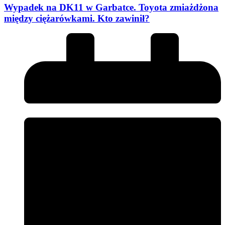
Wypadek na DK11 w Garbatce. Toyota zmiażdżona
między ciężarówkami. Kto zawinił?