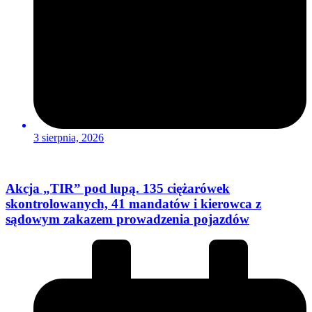
3 sierpnia, 2026
Akcja „TIR” pod lupą. 135 ciężarówek
skontrolowanych, 41 mandatów i kierowca z
sądowym zakazem prowadzenia pojazdów