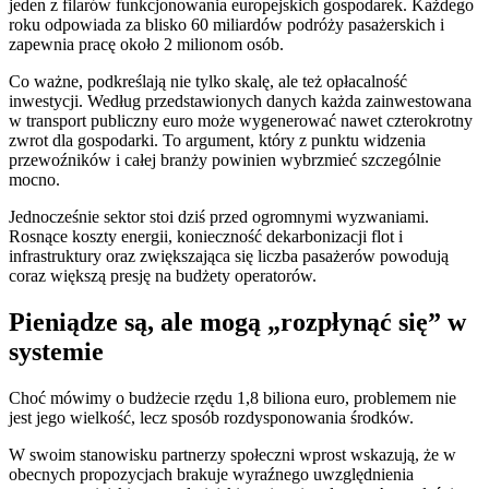
jeden z filarów funkcjonowania europejskich gospodarek. Każdego
roku odpowiada za blisko 60 miliardów podróży pasażerskich i
zapewnia pracę około 2 milionom osób.
Co ważne, podkreślają nie tylko skalę, ale też opłacalność
inwestycji. Według przedstawionych danych każda zainwestowana
w transport publiczny euro może wygenerować nawet czterokrotny
zwrot dla gospodarki. To argument, który z punktu widzenia
przewoźników i całej branży powinien wybrzmieć szczególnie
mocno.
Jednocześnie sektor stoi dziś przed ogromnymi wyzwaniami.
Rosnące koszty energii, konieczność dekarbonizacji flot i
infrastruktury oraz zwiększająca się liczba pasażerów powodują
coraz większą presję na budżety operatorów.
Pieniądze są, ale mogą „rozpłynąć się” w
systemie
Choć mówimy o budżecie rzędu 1,8 biliona euro, problemem nie
jest jego wielkość, lecz sposób rozdysponowania środków.
W swoim stanowisku partnerzy społeczni wprost wskazują, że w
obecnych propozycjach brakuje wyraźnego uwzględnienia