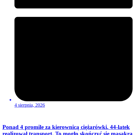
4 sierpnia, 2026
Ponad 4 promile za kierownicą ciężarówki. 44-latek
realizował transport. To mogło skończyć się masakrą