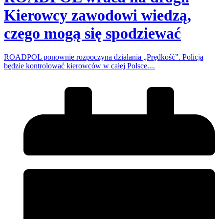
Kierowcy zawodowi wiedzą,
czego mogą się spodziewać
ROADPOL ponownie rozpoczyna działania „Prędkość”. Policja
będzie kontrolować kierowców w całej Polsce....