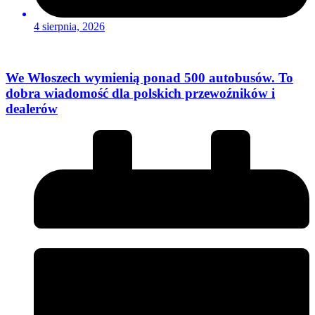
4 sierpnia, 2026
We Włoszech wymienią ponad 500 autobusów. To
dobra wiadomość dla polskich przewoźników i
dealerów