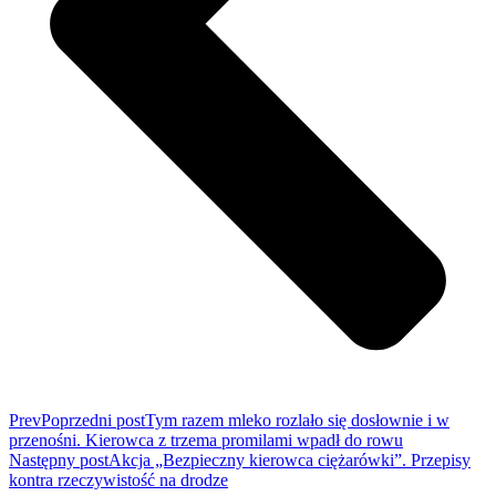
Prev
Poprzedni post
Tym razem mleko rozlało się dosłownie i w
przenośni. Kierowca z trzema promilami wpadł do rowu
Następny post
Akcja „Bezpieczny kierowca ciężarówki”. Przepisy
kontra rzeczywistość na drodze