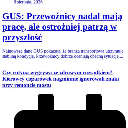
6 sierpnia, 2026
GUS: Przewoźnicy nadal mają
pracę, ale ostrożniej patrzą w
przyszłość
Najnowsze dane GUS pokazują, że branża transportowa utrzymuje
stabilną kondycję. Przewoźnicy dobrze oceniają obecną sytuację,...
Czy rutyna wygrywa ze zdrowym rozsądkiem?
Kierowcy ciężarówek nagminnie ignorowali znaki
przy remoncie mostu