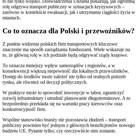
to nie tylko wojsko. Doświadczenia Ukraina pokazują, jak ogromną
rolę odgrywa transport publiczny w sytuacjach kryzysowych –
zarówno w kontekście ewakuacji, jak i utrzymania ciągłości życia w
miastach.
Co to oznacza dla Polski i przewoźników?
Z punktu widzenia polskich firm transportowych kluczowe
znaczenie ma sposób zarządzania funduszami. Wiele wskazuje na
to, że główną rolę w ich podziale będą odgrywać rządy krajowe.
To oznacza mniejszy wpływ samorządów i regionów, a w
konsekwencji większą niepewność dla lokalnych przewoźników.
Dostęp do środków może zależeć nie tylko od realnych potrzeb
rynku, ale również od decyzji politycznych.
W praktyce może to spowolnić inwestycje w tabor, ograniczyć
rozwój infrastruktury i utrudnić planowanie długoterminowe. A to
bezpośrednio przekłada się na warunki pracy kierowców oraz
konkurencyjność firm.
Wspólne stanowisko branży nie pozostawia złudzeń – transport
publiczny powinien być jednym z głównych beneficjentów nowego
budżetu UE. Pytanie tylko, czy rzeczywiście nim zostanie.