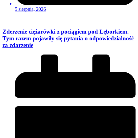
5 sierpnia, 2026
Zderzenie ciężarówki z pociągiem pod Lęborkiem.
Tym razem pojawiły się pytania o odpowiedzialność
za zdarzenie