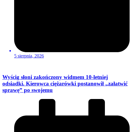
5 sierpnia, 2026
Wyścig słoni zakończony widmem 10-letniej
odsiadki. Kierowca ciężarówki postanowił „załatwić
sprawę” po swojemu