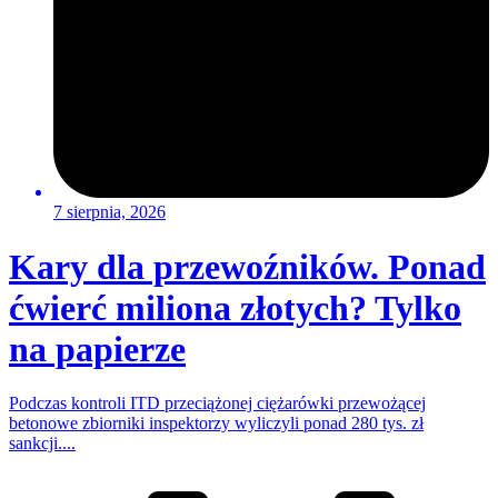
7 sierpnia, 2026
Kary dla przewoźników. Ponad
ćwierć miliona złotych? Tylko
na papierze
Podczas kontroli ITD przeciążonej ciężarówki przewożącej
betonowe zbiorniki inspektorzy wyliczyli ponad 280 tys. zł
sankcji....