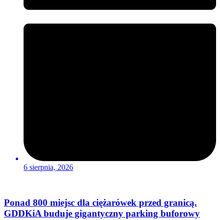
6 sierpnia, 2026
Ponad 800 miejsc dla ciężarówek przed granicą.
GDDKiA buduje gigantyczny parking buforowy