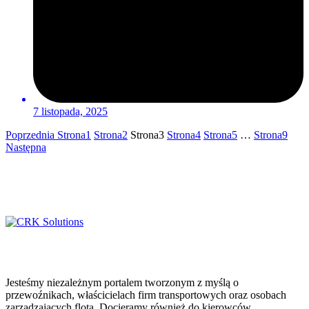
7 listopada, 2025
Poprzednia
Strona
1
Strona
2
Strona
3
Strona
4
Strona
5
…
Strona
9
Następna
Jesteśmy niezależnym portalem tworzonym z myślą o
przewoźnikach, właścicielach firm transportowych oraz osobach
zarządzających flotą. Docieramy również do kierowców