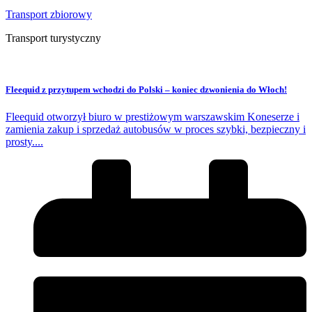
Transport zbiorowy
Transport turystyczny
Fleequid z przytupem wchodzi do Polski – koniec dzwonienia do Włoch!
Fleequid otworzył biuro w prestiżowym warszawskim Koneserze i
zamienia zakup i sprzedaż autobusów w proces szybki, bezpieczny i
prosty....