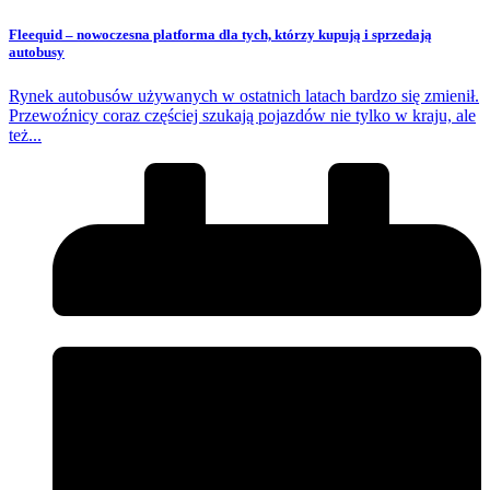
Fleequid – nowoczesna platforma dla tych, którzy kupują i sprzedają
autobusy
Rynek autobusów używanych w ostatnich latach bardzo się zmienił.
Przewoźnicy coraz częściej szukają pojazdów nie tylko w kraju, ale
też...