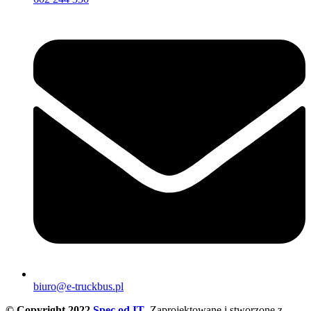
biuro@e-truckbus.pl
© Copyright 2022
Spec od IT
. Zaprojektowane i stworzone z