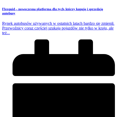
Fleequid – nowoczesna platforma dla tych, którzy kupują i sprzedają
autobusy
Rynek autobusów używanych w ostatnich latach bardzo się zmienił.
Przewoźnicy coraz częściej szukają pojazdów nie tylko w kraju, ale
też...