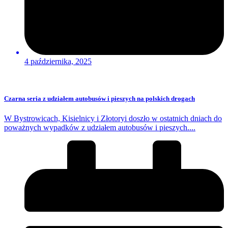
4 października, 2025
Czarna seria z udziałem autobusów i pieszych na polskich drogach
W Bystrowicach, Kisielnicy i Złotoryi doszło w ostatnich dniach do
poważnych wypadków z udziałem autobusów i pieszych....