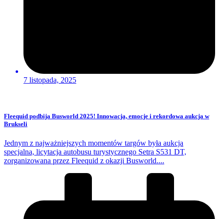
7 listopada, 2025
Fleequid podbija Busworld 2025! Innowacja, emocje i rekordowa aukcja w
Brukseli
Jednym z najważniejszych momentów targów była aukcja
specjalna, licytacja autobusu turystycznego Setra S531 DT,
zorganizowana przez Fleequid z okazji Busworld....