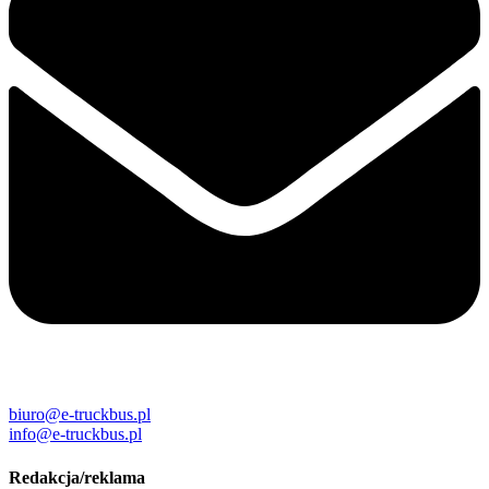
biuro@e-truckbus.pl
info@e-truckbus.pl
Redakcja/reklama