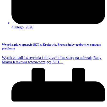
4 lutego, 2026
Wyrok sądu w sprawie SCT w Krakowie. Przewoźnicy osobowi w centrum
problemu
Wyrok zapadł 14 stycznia i dotyczył kilku skarg na uchwałę Rady
Miasta Krakowa wprowadzającą SCT....