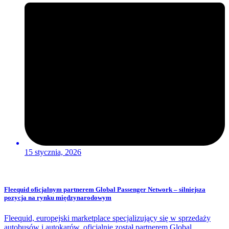
15 stycznia, 2026
Fleequid oficjalnym partnerem Global Passenger Network – silniejsza
pozycja na rynku międzynarodowym
Fleequid, europejski marketplace specjalizujący się w sprzedaży
autobusów i autokarów, oficjalnie został partnerem Global