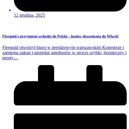
12 grudnia, 2025
Fleequid z przytupem wchodzi do Polski – koniec dzwonienia do Włoch!
Fleequid otworzył biuro w prestiżowym warszawskim Koneserze i
zamienia zakup i sprzedaż autobusów w proces szybki, bezpieczny i
prosty....