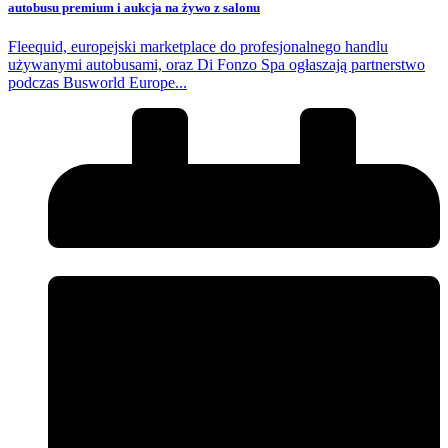
autobusu premium i aukcja na żywo z salonu
Fleequid, europejski marketplace do profesjonalnego handlu
używanymi autobusami, oraz Di Fonzo Spa ogłaszają partnerstwo
podczas Busworld Europe...