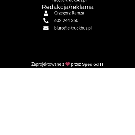
info@e-truckbus.pl
Redakcja/reklama
Grzegorz Ramza
602 244 350
biuro@e-truckbus.pl
Spec od IT
Zaprojektowane z
przez