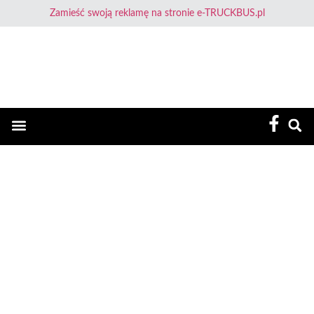
Zamieść swoją reklamę na stronie e-TRUCKBUS.pl
E-TruckBus – Dla Przewoźnika i Kierowcy
Zakazy jazdy
Dowcip dnia
CO ZROBIĆ W PRZYPADKU
USZKODZENIA PLANDEKI