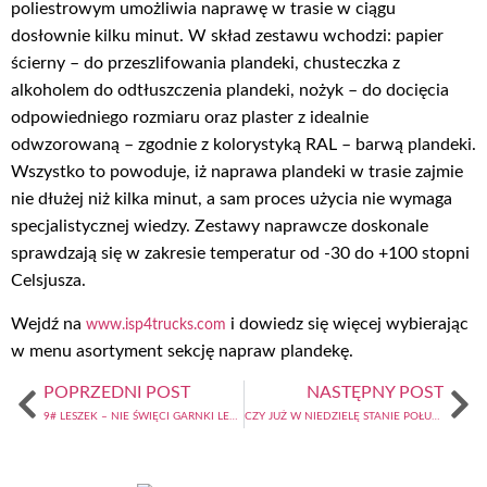
poliestrowym umożliwia naprawę w trasie w ciągu
dosłownie kilku minut. W skład zestawu wchodzi: papier
ścierny – do przeszlifowania plandeki, chusteczka z
alkoholem do odtłuszczenia plandeki, nożyk – do docięcia
odpowiedniego rozmiaru oraz plaster z idealnie
odwzorowaną – zgodnie z kolorystyką RAL – barwą plandeki.
Wszystko to powoduje, iż naprawa plandeki w trasie zajmie
nie dłużej niż kilka minut, a sam proces użycia nie wymaga
specjalistycznej wiedzy. Zestawy naprawcze doskonale
sprawdzają się w zakresie temperatur od -30 do +100 stopni
Celsjusza.
Wejdź na
i dowiedz się więcej wybierając
www.isp4trucks.com
w menu asortyment sekcję napraw plandekę.
POPRZEDNI POST
NASTĘPNY POST
9# LESZEK – NIE ŚWIĘCI GARNKI LEPIĄ, CZYLI CZAS NA ZMIANY
CZY JUŻ W NIEDZIELĘ STANIE POŁUDNIOWA „GRANICA”?