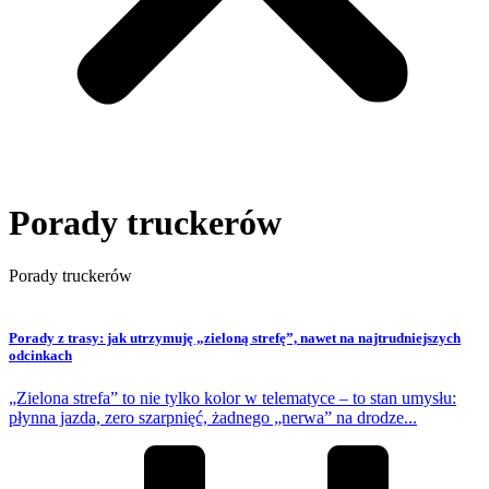
Porady truckerów
Porady truckerów
Porady z trasy: jak utrzymuję „zieloną strefę”, nawet na najtrudniejszych
odcinkach
„Zielona strefa” to nie tylko kolor w telematyce – to stan umysłu:
płynna jazda, zero szarpnięć, żadnego „nerwa” na drodze...