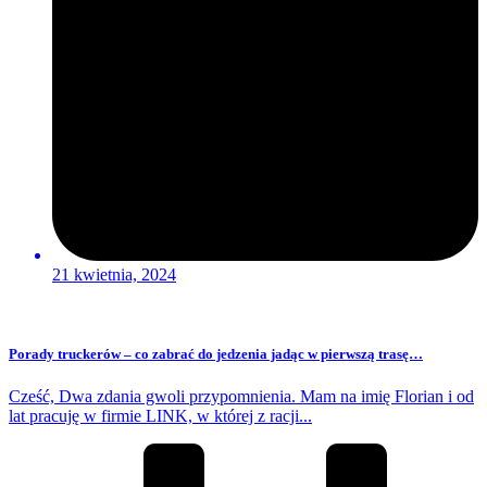
21 kwietnia, 2024
Porady truckerów – co zabrać do jedzenia jadąc w pierwszą trasę…
Cześć, Dwa zdania gwoli przypomnienia. Mam na imię Florian i od
lat pracuję w firmie LINK, w której z racji...