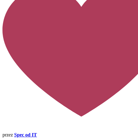
przez
Spec od IT