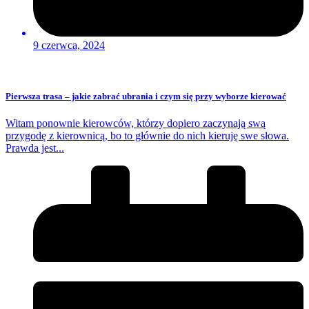
9 czerwca, 2024
Pierwsza trasa – jakie zabrać ubrania i czym się przy wyborze kierować
Witam ponownie kierowców, którzy dopiero zaczynają swą
przygodę z kierownicą, bo to głównie do nich kieruję swe słowa.
Prawda jest...