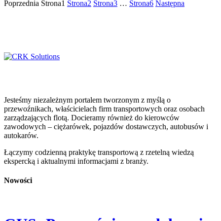
Poprzednia
Strona
1
Strona
2
Strona
3
…
Strona
6
Następna
Jesteśmy niezależnym portalem tworzonym z myślą o
przewoźnikach, właścicielach firm transportowych oraz osobach
zarządzających flotą. Docieramy również do kierowców
zawodowych – ciężarówek, pojazdów dostawczych, autobusów i
autokarów.
Łączymy codzienną praktykę transportową z rzetelną wiedzą
ekspercką i aktualnymi informacjami z branży.
Nowości