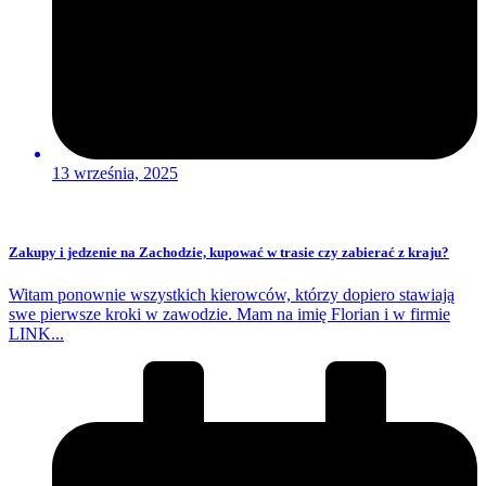
13 września, 2025
Zakupy i jedzenie na Zachodzie, kupować w trasie czy zabierać z kraju?
Witam ponownie wszystkich kierowców, którzy dopiero stawiają
swe pierwsze kroki w zawodzie. Mam na imię Florian i w firmie
LINK...