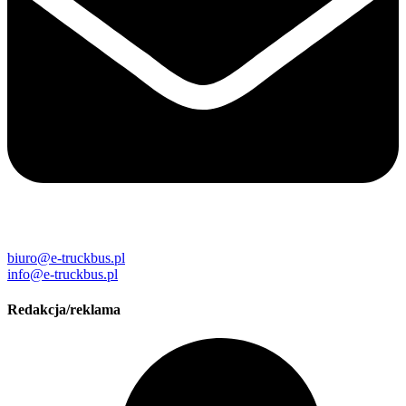
biuro@e-truckbus.pl
info@e-truckbus.pl
Redakcja/reklama