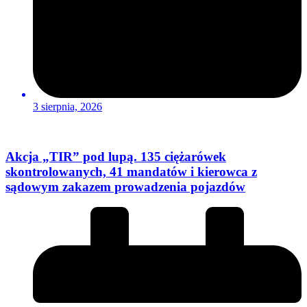
3 sierpnia, 2026
Akcja „TIR” pod lupą. 135 ciężarówek
skontrolowanych, 41 mandatów i kierowca z
sądowym zakazem prowadzenia pojazdów