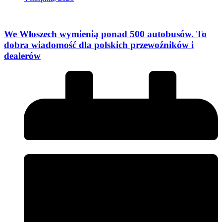
We Włoszech wymienią ponad 500 autobusów. To
dobra wiadomość dla polskich przewoźników i
dealerów