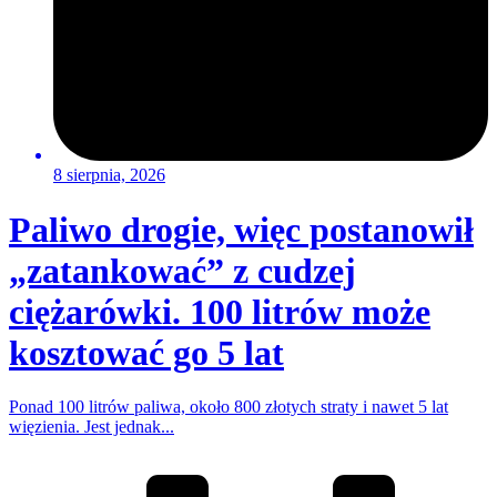
8 sierpnia, 2026
Paliwo drogie, więc postanowił
„zatankować” z cudzej
ciężarówki. 100 litrów może
kosztować go 5 lat
Ponad 100 litrów paliwa, około 800 złotych straty i nawet 5 lat
więzienia. Jest jednak...