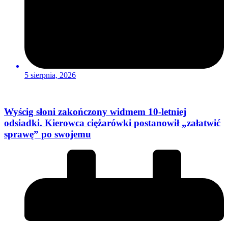
5 sierpnia, 2026
Wyścig słoni zakończony widmem 10-letniej
odsiadki. Kierowca ciężarówki postanowił „załatwić
sprawę” po swojemu