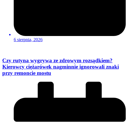
6 sierpnia, 2026
Czy rutyna wygrywa ze zdrowym rozsądkiem?
Kierowcy ciężarówek nagminnie ignorowali znaki
przy remoncie mostu