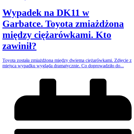
Wypadek na DK11 w
Garbatce. Toyota zmiażdżona
między ciężarówkami. Kto
zawinił?
Toyota została zmiażdżona między dwiema ciężarówkami. Zdjęcie z
miejsca wypadku wygląda dramatycznie. Co doprowadziło do...