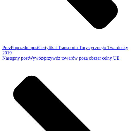
Prev
Poprzedni post
Certyfikat Transportu Turystycznego Twardosky
2019
Następny post
Wywóz/przywóz towarów poza obszar celny UE