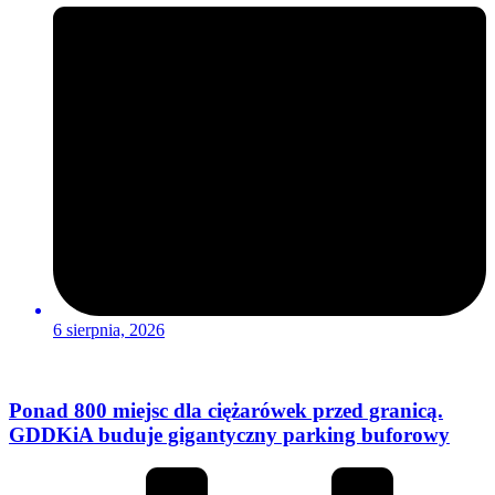
6 sierpnia, 2026
Ponad 800 miejsc dla ciężarówek przed granicą.
GDDKiA buduje gigantyczny parking buforowy