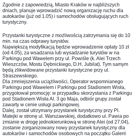
Zgodnie z zapowiedzią, Miasto Kraków w najbliższych
dniach, planuje wprowadzić nową organizację ruchu dla
autokarów (już od 1.05) i samochodów obsługujących ruch
turystyczny.
Przystanki turystyczne z możliwością zatrzymania się do 10
min. na czas odprawy turystów.
Największą modyfikacją będzie wprowadzenie opłaty 10 zł
(od 4.05), za wsadzania lub wysadzanie turystów w na
Parkingu pod Wawelem przy ul. Powiśle (k. Alei Trzech
Wieszczów, Mostu Dębnickiego, D.H. Jubilat). Tym samym
będą zlikwidowane przystanki turystyczne przy ul.
Straszewskiego.
Dla zmniejszenia uciążliwości, Operator wspomnianego
Parkingu pod Wawelem i Parkingu pod Stadionem Wisła,
przygotował promocję: w przypadku skorzystania z Parkingu
pod Stadionem Wisła Al. 3 go Maja, odbiór grupy został
zawarty w cenie usługi parkingowej.
Dalej, został utrzymany przystanek turystyczny przy Pl.
Matejki w stronę ul. Warszawskiej, dodatkowo ul. Pawia po
zmianie w drogę jednokierunkową w stronę Alei (od 27.04),
zostanie zorganizowany nowy przystanek turystyczny dla
autokarów i samochodów osobowych na początku Galerii