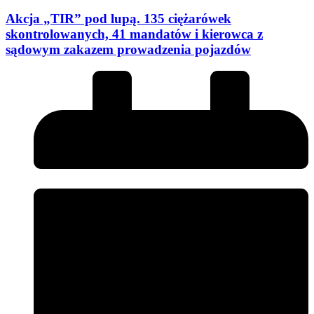
Akcja „TIR” pod lupą. 135 ciężarówek
skontrolowanych, 41 mandatów i kierowca z
sądowym zakazem prowadzenia pojazdów