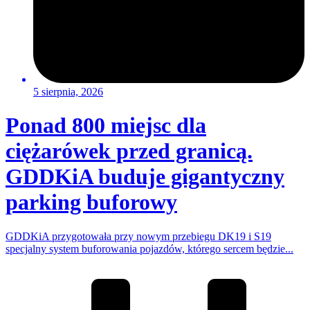
5 sierpnia, 2026
Ponad 800 miejsc dla
ciężarówek przed granicą.
GDDKiA buduje gigantyczny
parking buforowy
GDDKiA przygotowała przy nowym przebiegu DK19 i S19
specjalny system buforowania pojazdów, którego sercem będzie...