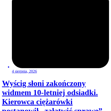
4 sierpnia, 2026
Wyścig słoni zakończony
widmem 10-letniej odsiadki.
Kierowca ciężarówki
postanowił „załatwić sprawę”