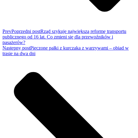
Prev
Poprzedni post
Rząd szykuje największą reformę transportu
publicznego od 16 lat. Co zmieni się dla przewoźników i
pasażerów?
Następny post
Pieczone pałki z kurczaka z warzywami – obiad w
trasie na dwa dni