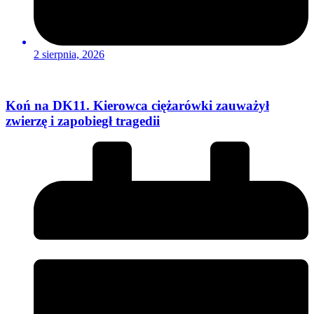
2 sierpnia, 2026
Koń na DK11. Kierowca ciężarówki zauważył
zwierzę i zapobiegł tragedii