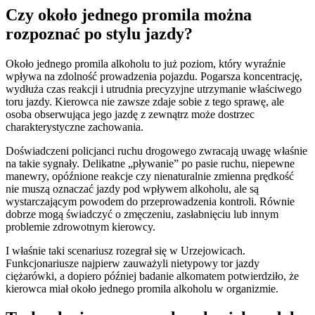
Czy około jednego promila można
rozpoznać po stylu jazdy?
Około jednego promila alkoholu to już poziom, który wyraźnie
wpływa na zdolność prowadzenia pojazdu. Pogarsza koncentrację,
wydłuża czas reakcji i utrudnia precyzyjne utrzymanie właściwego
toru jazdy. Kierowca nie zawsze zdaje sobie z tego sprawę, ale
osoba obserwująca jego jazdę z zewnątrz może dostrzec
charakterystyczne zachowania.
Doświadczeni policjanci ruchu drogowego zwracają uwagę właśnie
na takie sygnały. Delikatne „pływanie” po pasie ruchu, niepewne
manewry, opóźnione reakcje czy nienaturalnie zmienna prędkość
nie muszą oznaczać jazdy pod wpływem alkoholu, ale są
wystarczającym powodem do przeprowadzenia kontroli. Równie
dobrze mogą świadczyć o zmęczeniu, zasłabnięciu lub innym
problemie zdrowotnym kierowcy.
I właśnie taki scenariusz rozegrał się w Urzejowicach.
Funkcjonariusze najpierw zauważyli nietypowy tor jazdy
ciężarówki, a dopiero później badanie alkomatem potwierdziło, że
kierowca miał około jednego promila alkoholu w organizmie.