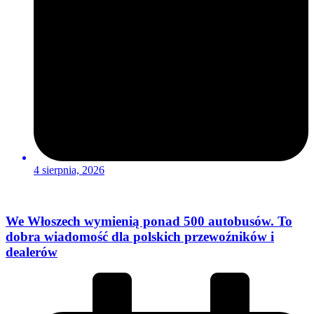
4 sierpnia, 2026
We Włoszech wymienią ponad 500 autobusów. To
dobra wiadomość dla polskich przewoźników i
dealerów