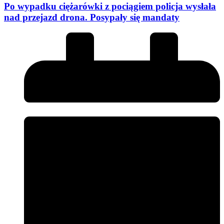
Po wypadku ciężarówki z pociągiem policja wysłała
nad przejazd drona. Posypały się mandaty