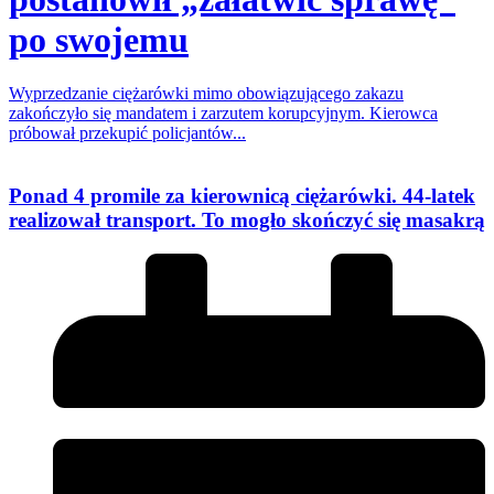
po swojemu
Wyprzedzanie ciężarówki mimo obowiązującego zakazu
zakończyło się mandatem i zarzutem korupcyjnym. Kierowca
próbował przekupić policjantów...
Ponad 4 promile za kierownicą ciężarówki. 44-latek
realizował transport. To mogło skończyć się masakrą