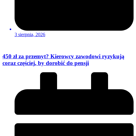
3 sierpnia, 2026
450 zł za przemyt? Kierowcy zawodowi ryzykują
coraz częściej, by dorobić do pensji