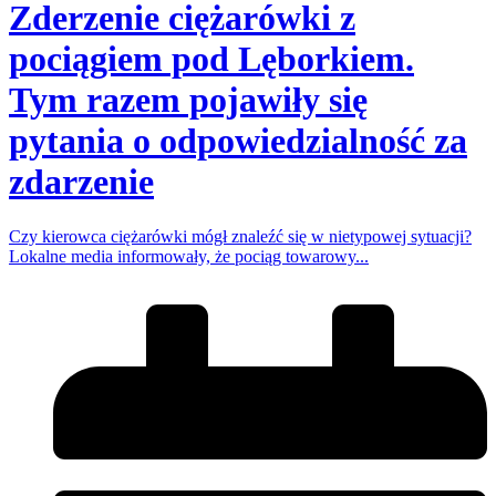
Zderzenie ciężarówki z
pociągiem pod Lęborkiem.
Tym razem pojawiły się
pytania o odpowiedzialność za
zdarzenie
Czy kierowca ciężarówki mógł znaleźć się w nietypowej sytuacji?
Lokalne media informowały, że pociąg towarowy...