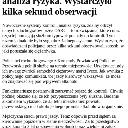
analiza ryzyka. Wystarczyło
kilka sekund obserwacji
Nowoczesne systemy kontroli, analiza ryzyka, zdalny odczyt
danych z tachografów przez DSRC – to rozwiązania, które coraz
częściej pomagają służbom typować pojazdy do kontroli. Tym
razem jednak nie było sygnału z żadnego systemu. Wystarczyło, że
doświadczeni policjanci przez kilka sekund obserwowali sposób, w
jaki poruszała się ciężarówka.
Policjanci ruchu drogowego z Komendy Powiatowej Policji w
Przeworsku pełnili służbę na terenie miejscowości Urzejowice, gdy
ich uwagę zwrócił samochód ciężarowy marki Iveco. Jak wynika z
policyjnego komunikatu, tor jazdy kierowcy wskazywał, że może
on znajdować się pod wpływem alkoholu.
Funkcjonariusze postanowili zatrzymać pojazd do kontroli. Chwilę
później okazało się, że ich przypuszczenia były słuszne. Badanie
alkomatem wykazało, że 33-letni mieszkaniec powiatu
przeworskiego miał około jednego promila alkoholu w organizmie.
Mężczyzna stracił prawo jazdy. Teraz odpowie przed sądem za
kierowanie pojazdem w stanie nietrzeźwości. Za to przestępstwo
grozi kara do 3 lat pozbawienia wolności oraz wieloletni zakaz