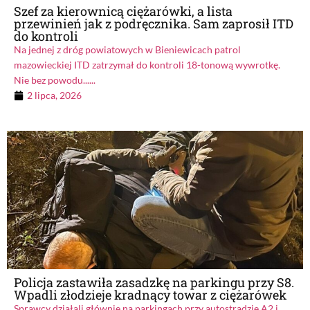
Szef za kierownicą ciężarówki, a lista
przewinień jak z podręcznika. Sam zaprosił ITD
do kontroli
Na jednej z dróg powiatowych w Bieniewicach patrol
mazowieckiej ITD zatrzymał do kontroli 18-tonową wywrotkę.
Nie bez powodu......
2 lipca, 2026
Policja zastawiła zasadzkę na parkingu przy S8.
Wpadli złodzieje kradnący towar z ciężarówek
Sprawcy działali głównie na parkingach przy autostradzie A2 i