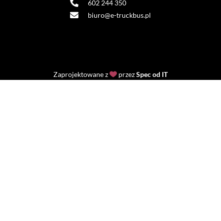
602 244 350
biuro@e-truckbus.pl
Zaprojektowane z
przez
Spec od IT