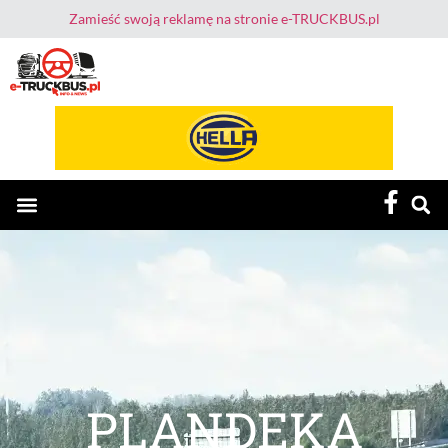
Zamieść swoją reklamę na stronie e-TRUCKBUS.pl
E-TruckBus – Dla Przewoźnika i Kierowcy
PLANDEKA