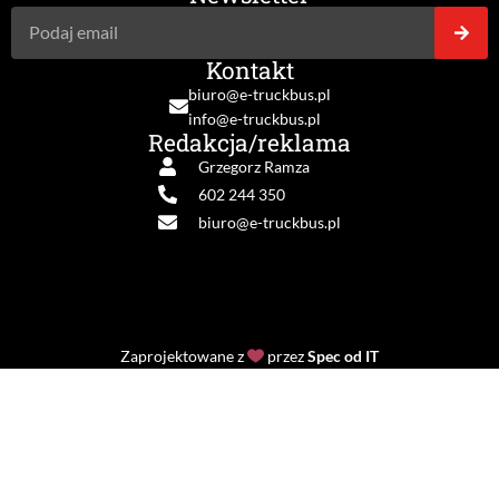
Kontakt
biuro@e-truckbus.pl
info@e-truckbus.pl
Redakcja/reklama
Grzegorz Ramza
602 244 350
biuro@e-truckbus.pl
Zaprojektowane z
przez
Spec od IT