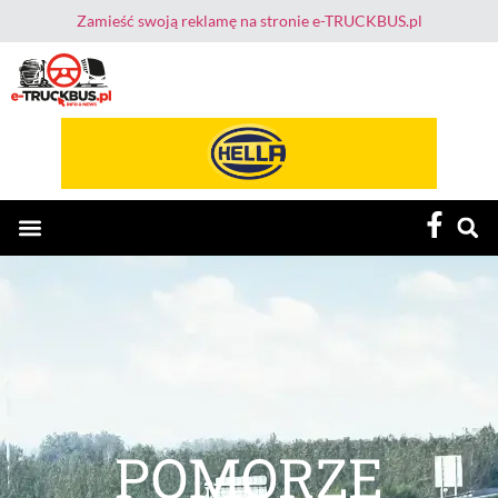
Zamieść swoją reklamę na stronie e-TRUCKBUS.pl
E-TruckBus – Dla Przewoźnika i Kierowcy
POMORZE