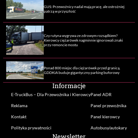
GUS: Przewoźnicy nadal mają pracę, ale ostrożniej
patrzą w przyszłość
Czy rutyna wygrywa ze zdrowym rozsądkiem?
Kierowcy ciężarówek nagminnie ignorowali znaki
przy remoncie mostu
Ponad 800 miejsc dla ciężarówek przed granicą.
GDDKiA buduje gigantyczny parking buforowy
Informacje
E-TruckBus – Dla Przewoźnika i Kierowcy
Panel ADR
Reklama
Panel przewoźnika
Kontakt
Panel kierowcy
Polityka prywatności
Autobusy/autokary
Newsletter