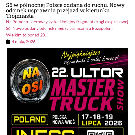
S6 w północnej Polsce oddana do ruchu. Nowy
odcinek usprawnia przejazd w kierunku
Trójmiasta
Na Pomorzu kierowcy zyskali kolejny fragment drogi ekspresowej
S6. Nowo oddany odcinek między Leśnicami a Bożepolem
Wielkim to ponad 20...
4 maja, 2026