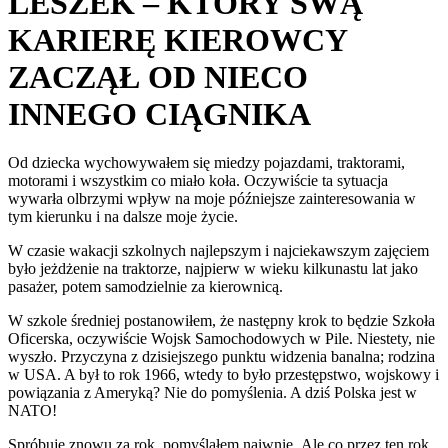
LESZEK – KTÓRY SWĄ
KARIERĘ KIEROWCY
ZACZĄŁ OD NIECO
INNEGO CIĄGNIKA
Od dziecka wychowywałem się miedzy pojazdami, traktorami,
motorami i wszystkim co miało koła. Oczywiście ta sytuacja
wywarła olbrzymi wpływ na moje późniejsze zainteresowania w
tym kierunku i na dalsze moje życie.
W czasie wakacji szkolnych najlepszym i najciekawszym zajęciem
było jeżdżenie na traktorze, najpierw w wieku kilkunastu lat jako
pasażer, potem samodzielnie za kierownicą.
W szkole średniej postanowiłem, że następny krok to będzie Szkoła
Oficerska, oczywiście Wojsk Samochodowych w Pile. Niestety, nie
wyszło. Przyczyna z dzisiejszego punktu widzenia banalna; rodzina
w USA. A był to rok 1966, wtedy to było przestępstwo, wojskowy i
powiązania z Ameryką? Nie do pomyślenia. A dziś Polska jest w
NATO!
Spróbuje znowu za rok, pomyślałem naiwnie. Ale co przez ten rok