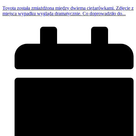
Toyota została zmiażdżona między dwiema ciężarówkami. Zdjęcie z
miejsca wypadku wygląda dramatycznie. Co doprowadziło do...