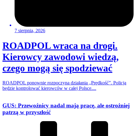
7 sierpnia, 2026
ROADPOL wraca na drogi.
Kierowcy zawodowi wiedzą,
czego mogą się spodziewać
ROADPOL ponownie rozpoczyna działania „Prędkość”. Policja
będzie kontrolować kierowców w całej Polsce....
GUS: Przewoźnicy nadal mają pracę, ale ostrożniej
patrzą w przyszłość