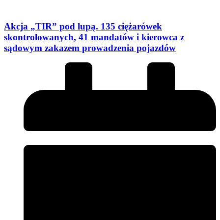
Akcja „TIR” pod lupą. 135 ciężarówek
skontrolowanych, 41 mandatów i kierowca z
sądowym zakazem prowadzenia pojazdów