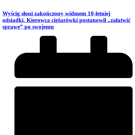
Wyścig słoni zakończony widmem 10-letniej
odsiadki. Kierowca ciężarówki postanowił „załatwić
sprawę” po swojemu