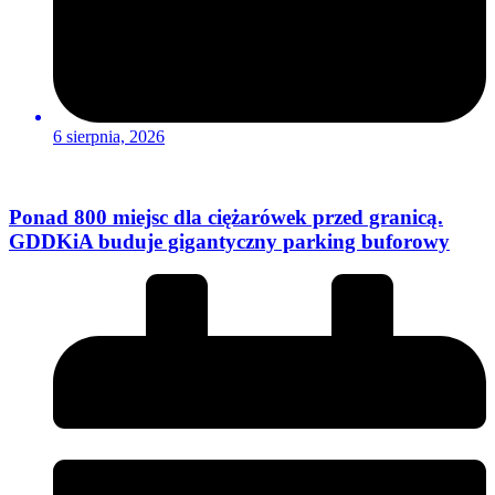
6 sierpnia, 2026
Ponad 800 miejsc dla ciężarówek przed granicą.
GDDKiA buduje gigantyczny parking buforowy