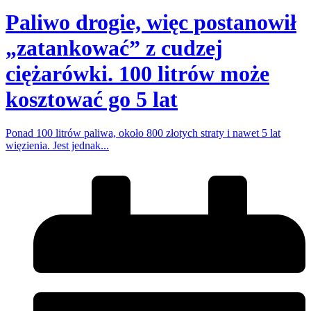
Paliwo drogie, więc postanowił
„zatankować” z cudzej
ciężarówki. 100 litrów może
kosztować go 5 lat
Ponad 100 litrów paliwa, około 800 złotych straty i nawet 5 lat
więzienia. Jest jednak...