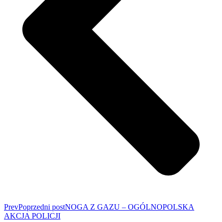
Prev
Poprzedni post
NOGA Z GAZU – OGÓLNOPOLSKA
AKCJA POLICJI