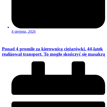
4 sierpnia, 2026
Ponad 4 promile za kierownicą ciężarówki. 44-latek
realizował transport. To mogło skończyć się masakrą