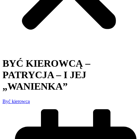
BYĆ KIEROWCĄ –
PATRYCJA – I JEJ
„WANIENKA”
Być kierowcą