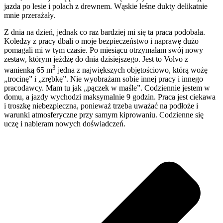
jazda po lesie i polach z drewnem. Wąskie leśne dukty delikatnie
mnie przerażały.
Z dnia na dzień, jednak co raz bardziej mi się ta praca podobała.
Koledzy z pracy dbali o moje bezpieczeństwo i naprawę dużo
pomagali mi w tym czasie. Po miesiącu otrzymałam swój nowy
zestaw, którym jeżdżę do dnia dzisiejszego. Jest to Volvo z
3
wanienką 65 m
jedna z największych objętościowo, którą wożę
„trocinę” i „zrębkę”. Nie wyobrażam sobie innej pracy i innego
pracodawcy. Mam tu jak „pączek w maśle”. Codziennie jestem w
domu, a jazdy wychodzi maksymalnie 9 godzin. Praca jest ciekawa
i troszkę niebezpieczna, ponieważ trzeba uważać na podłoże i
warunki atmosferyczne przy samym kiprowaniu. Codzienne się
uczę i nabieram nowych doświadczeń.