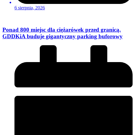
6 sierpnia, 2026
Ponad 800 miejsc dla ciężarówek przed granicą.
GDDKiA buduje gigantyczny parking buforowy