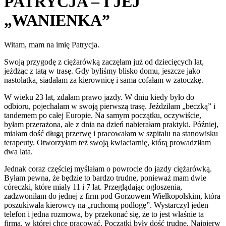
PATRYCJA – I JEJ
„WANIENKA”
Witam, mam na imię Patrycja.
Swoją przygodę z ciężarówką zaczęłam już od dziecięcych lat,
jeżdżąc z tatą w trasę. Gdy byliśmy blisko domu, jeszcze jako
nastolatka, siadałam za kierownicę i sama cofałam w zatoczkę.
W wieku 23 lat, zdałam prawo jazdy. W dniu kiedy było do
odbioru, pojechałam w swoją pierwszą trasę. Jeździłam „beczką” i
tandemem po całej Europie. Na samym początku, oczywiście,
byłam przerażona, ale z dnia na dzień nabierałam praktyki. Później,
miałam dość długą przerwę i pracowałam w szpitalu na stanowisku
terapeuty. Otworzyłam też swoją kwiaciarnię, którą prowadziłam
dwa lata.
Jednak coraz częściej myślałam o powrocie do jazdy ciężarówką.
Byłam pewna, że będzie to bardzo trudne, ponieważ mam dwie
córeczki, które miały 11 i 7 lat. Przeglądając ogłoszenia,
zadzwoniłam do jednej z firm pod Gorzowem Wielkopolskim, która
poszukiwała kierowcy na „ruchomą podłogę”. Wystarczył jeden
telefon i jedna rozmowa, by przekonać się, że to jest właśnie ta
firma, w której chcę pracować. Początki były dość trudne. Najpierw