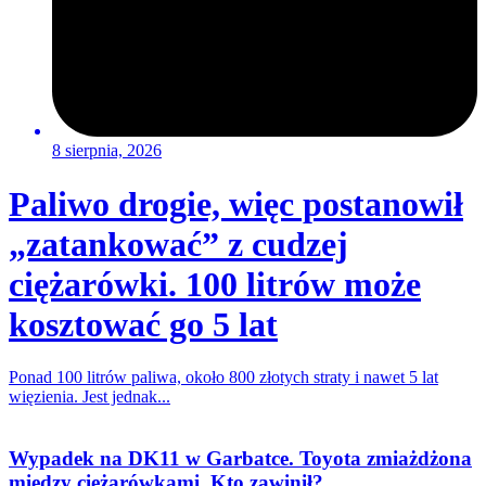
8 sierpnia, 2026
Paliwo drogie, więc postanowił
„zatankować” z cudzej
ciężarówki. 100 litrów może
kosztować go 5 lat
Ponad 100 litrów paliwa, około 800 złotych straty i nawet 5 lat
więzienia. Jest jednak...
Wypadek na DK11 w Garbatce. Toyota zmiażdżona
między ciężarówkami. Kto zawinił?