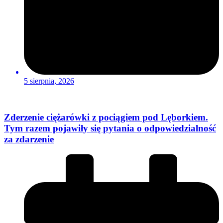
5 sierpnia, 2026
Zderzenie ciężarówki z pociągiem pod Lęborkiem.
Tym razem pojawiły się pytania o odpowiedzialność
za zdarzenie