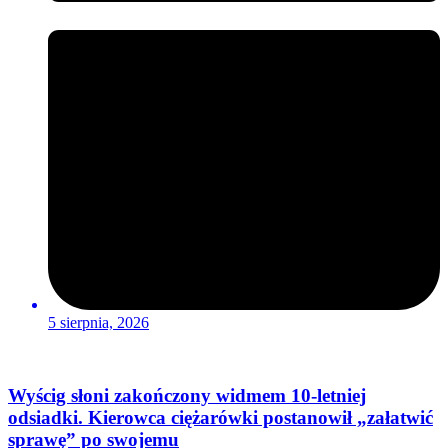
5 sierpnia, 2026
Wyścig słoni zakończony widmem 10-letniej
odsiadki. Kierowca ciężarówki postanowił „załatwić
sprawę” po swojemu