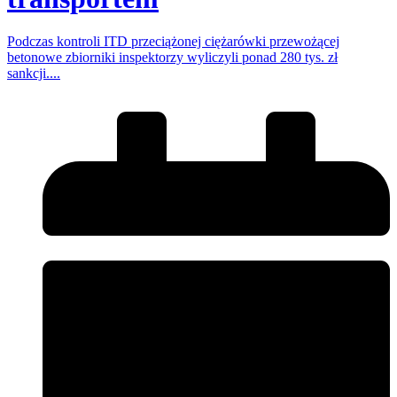
Podczas kontroli ITD przeciążonej ciężarówki przewożącej
betonowe zbiorniki inspektorzy wyliczyli ponad 280 tys. zł
sankcji....