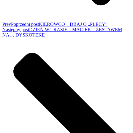
Prev
Poprzedni post
KIEROWCO – DBAJ O „PLECY”
Następny post
DZIEŃ W TRASIE – MACIEK – ZESTAWEM
NA… DYSKOTEKĘ