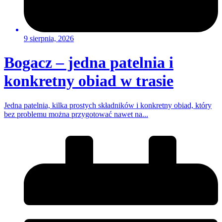
9 sierpnia, 2026
Bogacz – jedna patelnia i
konkretny obiad w trasie
Jedna patelnia, kilka prostych składników i konkretny obiad, który
bez problemu można przygotować nawet na...