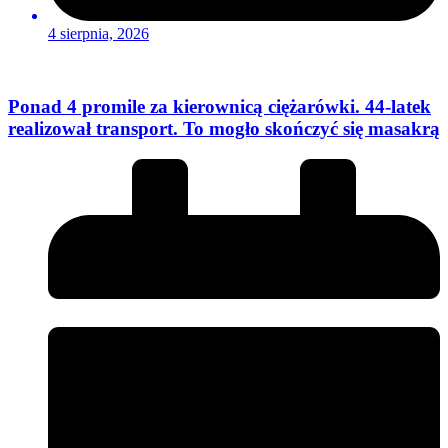
4 sierpnia, 2026
Ponad 4 promile za kierownicą ciężarówki. 44-latek
realizował transport. To mogło skończyć się masakrą