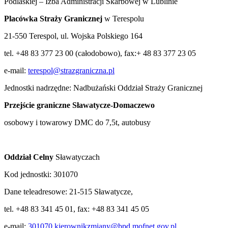
Podlaskiej – Izba Administracji Skarbowej w Lublinie
Placówka Straży Granicznej
w Terespolu
21-550 Terespol, ul. Wojska Polskiego 164
tel. +48 83 377 23 00 (całodobowo), fax:+ 48 83 377 23 05
e-mail:
terespol@strazgraniczna.pl
Jednostki nadrzędne: Nadbużański Oddział Straży Granicznej
Przejście graniczne
Sławatycze-Domaczewo
osobowy i towarowy DMC do 7,5t, autobusy
Oddział Celny
Sławatyczach
Kod jednostki: 301070
Dane teleadresowe: 21-515 Sławatycze,
tel. +48 83 341 45 01, fax: +48 83 341 45 05
e-mail:
301070.kierownikzmiany@bpd.mofnet.gov.pl