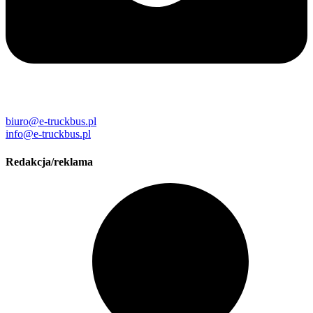
biuro@e-truckbus.pl
info@e-truckbus.pl
Redakcja/reklama