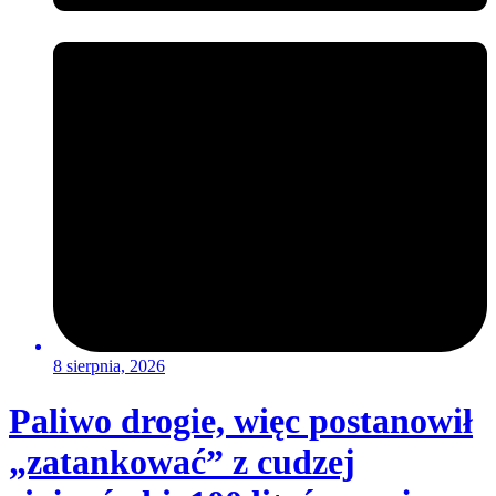
8 sierpnia, 2026
Paliwo drogie, więc postanowił
„zatankować” z cudzej