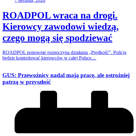
7 sierpnia, 2026
ROADPOL wraca na drogi.
Kierowcy zawodowi wiedzą,
czego mogą się spodziewać
ROADPOL ponownie rozpoczyna działania „Prędkość”. Policja
będzie kontrolować kierowców w całej Polsce....
GUS: Przewoźnicy nadal mają pracę, ale ostrożniej
patrzą w przyszłość