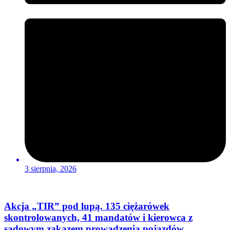
3 sierpnia, 2026
Akcja „TIR” pod lupą. 135 ciężarówek
skontrolowanych, 41 mandatów i kierowca z
sądowym zakazem prowadzenia pojazdów