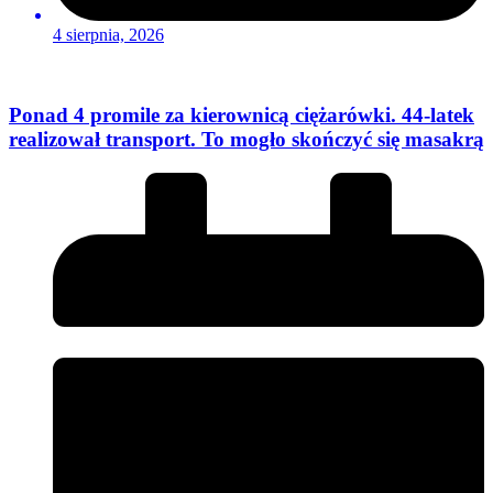
4 sierpnia, 2026
Ponad 4 promile za kierownicą ciężarówki. 44-latek
realizował transport. To mogło skończyć się masakrą