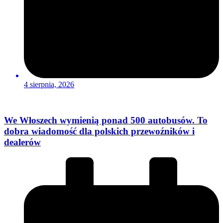
4 sierpnia, 2026
We Włoszech wymienią ponad 500 autobusów. To
dobra wiadomość dla polskich przewoźników i
dealerów