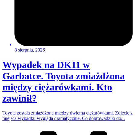
8 sierpnia, 2026
Wypadek na DK11 w
Garbatce. Toyota zmiażdżona
między ciężarówkami. Kto
zawinił?
Toyota została zmiażdżona między dwiema ciężarówkami. Zdjęcie z
miejsca wypadku wygląda dramatycznie. Co doprowadziło do...