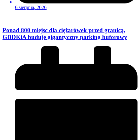
6 sierpnia, 2026
Ponad 800 miejsc dla ciężarówek przed granicą.
GDDKiA buduje gigantyczny parking buforowy