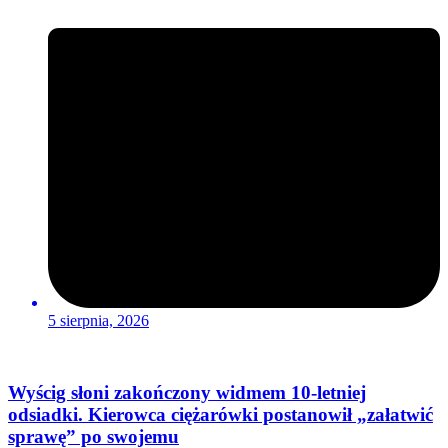
5 sierpnia, 2026
Wyścig słoni zakończony widmem 10-letniej
odsiadki. Kierowca ciężarówki postanowił „załatwić
sprawę” po swojemu