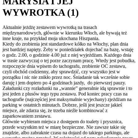
MARYSIA I JEJ
WYWROTKA (1)
Aktualnie jeżdżę zestawem wywrotką na trasach
międzynarodowych, głównie w kierunku Włoch, ale bywają też
inne kraje, na przykład moja ukochana Hiszpania.
Kiedy do zrobienia jest standardowe kółko na Włochy, plan dnia
jest bardziej napięty. Żeby w poniedziałek dojechać na bazę, wstaję
o godz. 2.00, o godzinie 4.00 już z niej wyjeżdżam. Każdego dnia
w trasie zazwyczaj o tej porze zaczynam pracę. Wtedy jest pobudka,
rozpoczęcie dnia wpisem do tachografu, zrobienie OC zestawu,
czyli obchód codzienny, aby sprawdzić, czy wszystko jest w
porządku i nic nie znikło przez noc. Śniadanie tak wcześnie sobie
daruję i jem dopiero po 4 godzinach jazdy, do pierwszej pauzy.
Załadunki czy rozładunki na „wannie” generalnie idą sprawnie i to
jest jeden z plusów tego typu zestawu. Pod koniec pracy czas na
tachografie (najczęściej jest maksymalnie wyjechany) zjeżdżam na
parking w ostatnich minutach. Dobrze, jeśli jest jeszcze jakieś
miejsce, ale zdarza się, że trzeba nieźle kombinować z
zaparkowaniem zestawu.
Głównie wybieram miejsca z dostępem do toalety i prysznica,
przede wszystkim też w miarę bezpieczne. Nie zawsze takie się
znajdzie, albo zabraknie czasu na dojazd do takiego parkingu, ale