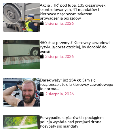
Akcja „TIR” pod lupą. 135 ciężarówek
skontrolowanych, 41 mandatów i
kierowca z sądowym zakazem
prowadzenia pojazdów
3 sierpnia, 2026
450 zł za przemyt? Kierowcy zawodowi
ryzykują coraz częściej, by dorobić do
pensji
3 sierpnia, 2026
Darek ważył już 134 kg. Sam się
rozgrzeszał, że dla kierowcy zawodowego
to norma…
2 sierpnia, 2026
Po wypadku ciężarówki z pociągiem
policja wysłała nad przejazd drona.
Posypały się mandaty