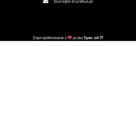
biuro@e-truckbus.pl
Zaprojektowane z
przez
Spec od IT