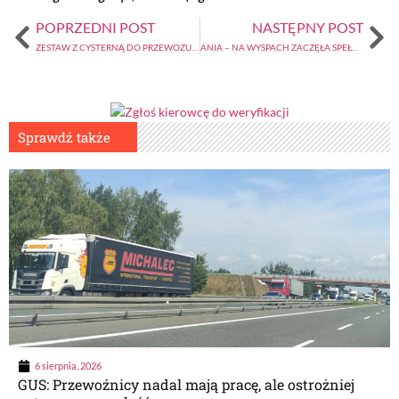
POPRZEDNI POST
NASTĘPNY POST
ZESTAW Z CYSTERNĄ DO PRZEWOZU GAZU Z WYŁĄCZNIKIEM TACHO
ANIA – NA WYSPACH ZACZĘŁA SPEŁNIAĆ SWOJE ZAWODOWE MARZENIA (2)
Sprawdź także
6 sierpnia, 2026
GUS: Przewoźnicy nadal mają pracę, ale ostrożniej