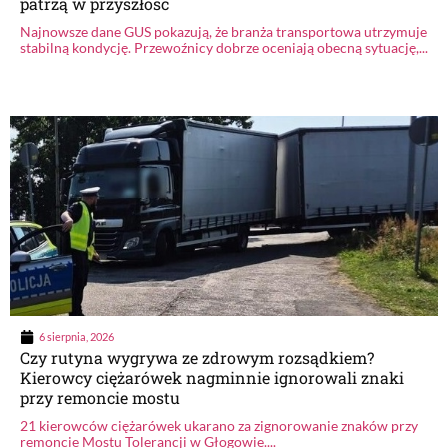
patrzą w przyszłość
Najnowsze dane GUS pokazują, że branża transportowa utrzymuje
stabilną kondycję. Przewoźnicy dobrze oceniają obecną sytuację,...
6 sierpnia, 2026
Czy rutyna wygrywa ze zdrowym rozsądkiem?
Kierowcy ciężarówek nagminnie ignorowali znaki
przy remoncie mostu
21 kierowców ciężarówek ukarano za zignorowanie znaków przy
remoncie Mostu Tolerancji w Głogowie....