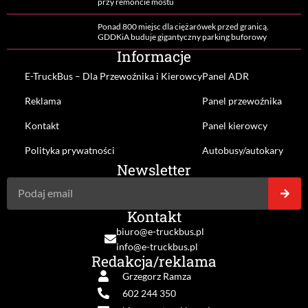
przy remoncie mostu
Ponad 800 miejsc dla ciężarówek przed granicą.
GDDKiA buduje gigantyczny parking buforowy
Informacje
E-TruckBus – Dla Przewoźnika i Kierowcy
Panel ADR
Reklama
Panel przewoźnika
Kontakt
Panel kierowcy
Polityka prywatności
Autobusy/autokary
Newsletter
Kontakt
biuro@e-truckbus.pl
info@e-truckbus.pl
Redakcja/reklama
Grzegorz Ramza
602 244 350