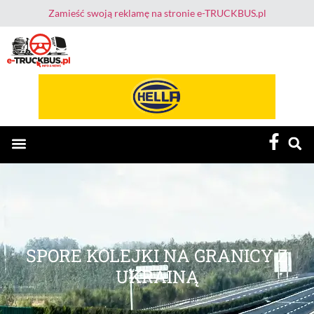
Zamieść swoją reklamę na stronie e-TRUCKBUS.pl
E-TruckBus – Dla Przewoźnika i Kierowcy
SPORE KOLEJKI NA GRANICY Z
UKRAINĄ