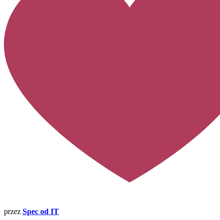
przez
Spec od IT