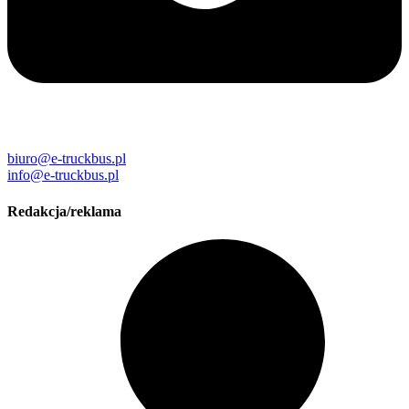
biuro@e-truckbus.pl
info@e-truckbus.pl
Redakcja/reklama