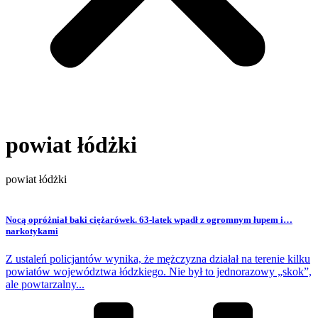
powiat łódżki
powiat łódżki
Nocą opróżniał baki ciężarówek. 63-latek wpadł z ogromnym łupem i…
narkotykami
Z ustaleń policjantów wynika, że mężczyzna działał na terenie kilku
powiatów województwa łódzkiego. Nie był to jednorazowy „skok”,
ale powtarzalny...