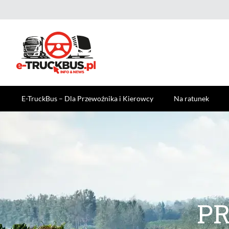
E-TruckBus – Dla Przewoźnika i Kierowcy
Na ratunek
PR