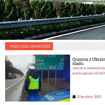
PRZEJŚCIA GRANICZNE
Granica z Ukrai
śladu
Jeszcze w weekend cięż
granica.gov.pl i eCherh
23 grudnia, 2025