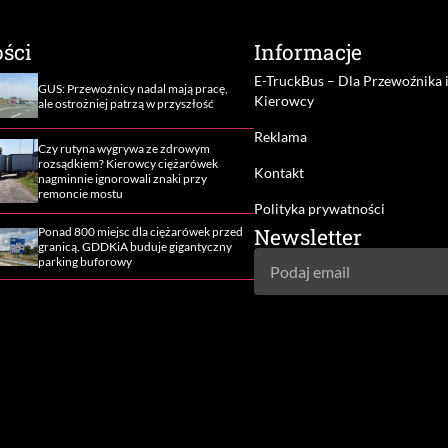
ści
Informacje
E-TruckBus – Dla Przewoźnika 
GUS: Przewoźnicy nadal mają pracę,
Kierowcy
ale ostrożniej patrzą w przyszłość
Reklama
Czy rutyna wygrywa ze zdrowym
rozsądkiem? Kierowcy ciężarówek
Kontakt
nagminnie ignorowali znaki przy
remoncie mostu
Polityka prywatności
Newsletter
Ponad 800 miejsc dla ciężarówek przed
granicą. GDDKiA buduje gigantyczny
parking buforowy