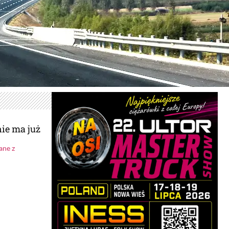
ie ma już
ane z