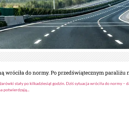
ną wróciła do normy. Po przedświątecznym paraliżu n
arówki stały po kilkadziesiąt godzin. Dziś sytuacja wróciła do normy – d
a potwierdzają...