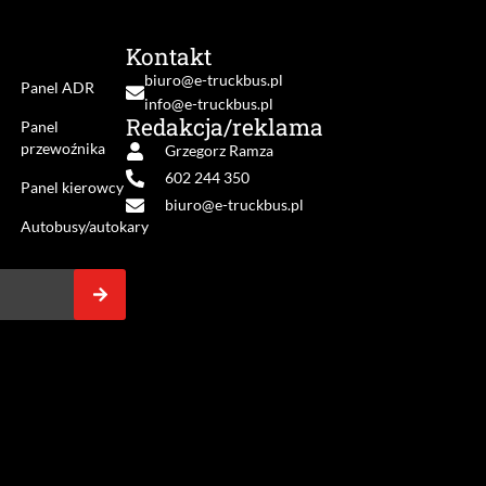
Kontakt
biuro@e-truckbus.pl
i
Panel ADR
info@e-truckbus.pl
Redakcja/reklama
Panel
przewoźnika
Grzegorz Ramza
602 244 350
Panel kierowcy
biuro@e-truckbus.pl
Autobusy/autokary