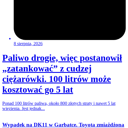
8 sierpnia, 2026
Paliwo drogie, więc postanowił
„zatankować” z cudzej
ciężarówki. 100 litrów może
kosztować go 5 lat
Ponad 100 litrów paliwa, około 800 złotych straty i nawet 5 lat
więzienia. Jest jednak...
Wypadek na DK11 w Garbatce. Toyota zmiażdżona