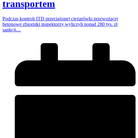
transportem
Podczas kontroli ITD przeciążonej ciężarówki przewożącej
betonowe zbiorniki inspektorzy wyliczyli ponad 280 tys. zł
sankcji....