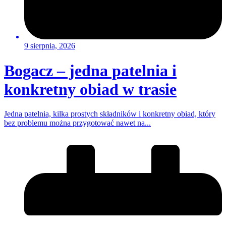
9 sierpnia, 2026
Bogacz – jedna patelnia i
konkretny obiad w trasie
Jedna patelnia, kilka prostych składników i konkretny obiad, który
bez problemu można przygotować nawet na...