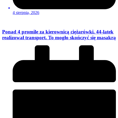
4 sierpnia, 2026
Ponad 4 promile za kierownicą ciężarówki. 44-latek
realizował transport. To mogło skończyć się masakrą