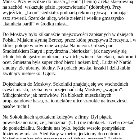
Mińsk. Przy wjeździe do miasta „Leon” (Lenin) z ręką skierowaną
na zachód, wskazuje gdzie „proczwietanie” (dobrobyt). Przy
wyjeździe, „Leon” siedział z podpartą rękoma głową – dumając…
szto stwierił. Szerokie ulicę, wiele zieleni i wielkie gmaszysko
„kamiteta partii” w środku miasta.
Do Moskwy było kilkanaście miejscowości zapisanych w dziejach
Polski. Mijałem słynną Berezę, przez którą przepływa Berezyna, i w
której potopił w odwrocie wojska Napoleon. Gdzieś pod
Smoleńskiem Katyń i przydrożna „bieriozka”, jak nazywały się
ichnie lokale gastronomiczne, a w nich; winco i śmietana, makaron i
ocet. Śmietana była super choć bierz i nożem krój. Ludzie? Naród
smutny, źle ubrany, biedny. Na polach pustka, krzaki i dziki łubin
kwitnący niebiesko. Ugory.
Dojechałem do Moskwy. Sokolniki znajdują się we wschodnich
części miasta, trzeba było przejechać całą Moskwę „szagom”.
Milicjonierów jak mrówków. Na blokach mieszkalnych
propagandowe hasła, za to niektóre ulice szerokie na trzydzieści
pasów ruchu!
Na Sokolnikach spotkałem kolegów z firmy. Był piątek,
powiedziano nam, że „tamoznia” (UC) nie rabotajet. Trzeba czekać
do poniedziałku. Siedmiu nas było, będzie wesoło pomyślałem.
Idziemy w miasto. Siedliśmy w metro, jedziemy do centrum.