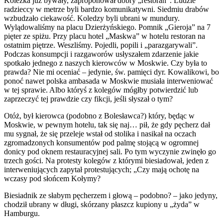
Koleżka już bywały, zaproponował dobry „restoran”. Ludzie
radzieccy w metrze byli bardzo komunikatywni. Siedmiu drabów
wzbudzało ciekawość. Koledzy byli ubrani w mundury.
Wylądowaliśmy na placu Dzierżyńskiego. Pomnik „Gieroja” na 7
pięter ze spiżu. Przy placu hotel „Maskwa” w hotelu restoran na
ostatnim piętrze. Weszliśmy. Pojedli, popili i „parazgarywali”.
Podczas konsumpcji i razgaworów usłyszałem zdarzenie jakie
spotkało jednego z naszych kierowców w Moskwie. Czy była to
prawda? Nie mi oceniać – jedynie, św. pamięci dyr. Kowalikowi, bo
ponoć nawet polska ambasada w Moskwie musiała interweniować
w tej sprawie. Albo któryś z kolegów mógłby potwierdzić lub
zaprzeczyć tej prawdzie czy fikcji, jeśli słyszał o tym?
Otóż, był kierowca (podobno z Bolesławca?) który, będąc w
Moskwie, w pewnym hotelu, tak się naj… pił, że gdy pęcherz dał
mu sygnał, że się przeleje wstał od stolika i nasikał na oczach
zgromadzonych konsumentów pod palmę stojącą w ogromnej
donicy pod oknem restauracyjnej sali. Po tym wyczynie zwinęło go
trzech gości. Na protesty kolegów z którymi biesiadował, jeden z
interweniujących zapytał protestujących; „Czy mają ochotę na
wczasy pod słońcem Kołymy?
Biesiadnik ze słabym pęcherzem i głową – podobno? – jako jedyny,
chodził ubrany w długi, skórzany płaszcz kupiony u „żyda” w
Hamburgu.