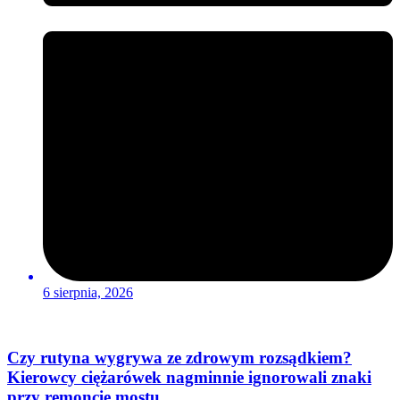
6 sierpnia, 2026
Czy rutyna wygrywa ze zdrowym rozsądkiem?
Kierowcy ciężarówek nagminnie ignorowali znaki
przy remoncie mostu