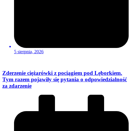
5 sierpnia, 2026
Zderzenie ciężarówki z pociągiem pod Lęborkiem.
Tym razem pojawiły się pytania o odpowiedzialność
za zdarzenie