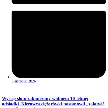
5 sierpnia, 2026
Wyścig słoni zakończony widmem 10-letniej
odsiadki. Kierowca ciężarówki postanowił „załatwić