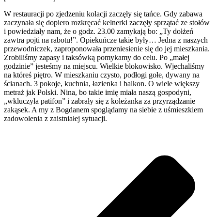
W restauracji po zjedzeniu kolacji zaczęły się tańce. Gdy zabawa
zaczynała się dopiero rozkręcać kelnerki zaczęły sprzątać ze stołów
i powiedziały nam, że o godz. 23.00 zamykają bo: „Ty dołżeń
zawtra pojti na rabotu!”. Opiekuńcze takie były… Jedna z naszych
przewodniczek, zaproponowała przeniesienie się do jej mieszkania.
Zrobiliśmy zapasy i taksówką pomykamy do celu. Po „małej
godzinie” jesteśmy na miejscu. Wielkie blokowisko. Wjechaliśmy
na któreś piętro. W mieszkaniu czysto, podłogi gołe, dywany na
ścianach. 3 pokoje, kuchnia, łazienka i balkon. O wiele większy
metraż jak Polski. Nina, bo takie imię miała naszą gospodyni,
„wkluczyła patifon” i zabrały się z koleżanka za przyrządzanie
zakąsek. A my z Bogdanem spoglądamy na siebie z uśmieszkiem
zadowolenia z zaistniałej sytuacji.