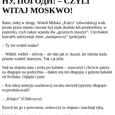
НУ, ПОГОДИ! – CZYLI
WITAJ MOSKWO!
Rano, dalej w drogę. Wokół Mińska „Kalco” (obwodnicą) wale
prosto przez miasto chociaż był znak (koński łeb przekreślony w
poprzek), czyli zakaz wjazdu dla „gruznych maszyn”. Ujechałem
kawałek zatrzymuje mnie „nastajaszczy” (policjant).
– Ty nie widieł znaka?
– Widieł, widieł – mówię – ale taki jak ty skazał, iże mienia nada
priamo wadzić maszynu. Tak i ja jedu.
Stał na stopniu auta i zerka po kabinie – zauważył i chciwie patrzy
na długopis na podszybiu – dałem mu ten długopis z gołymi babami
od Królaka. Ogląda i pyta:
– Kto takoj umnyju szarikowoj ruczku stwierił (sprytny długopis
wyprodukował)?
– „Kitajce” (Chińczycy).
Rzucił mi go z powrotem, zeskoczył ze stopnia i machnął ręką.