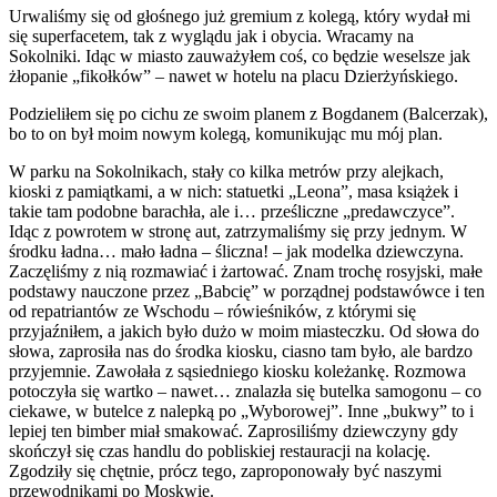
Urwaliśmy się od głośnego już gremium z kolegą, który wydał mi
się superfacetem, tak z wyglądu jak i obycia. Wracamy na
Sokolniki. Idąc w miasto zauważyłem coś, co będzie weselsze jak
żłopanie „fikołków” – nawet w hotelu na placu Dzierżyńskiego.
Podzieliłem się po cichu ze swoim planem z Bogdanem (Balcerzak),
bo to on był moim nowym kolegą, komunikując mu mój plan.
W parku na Sokolnikach, stały co kilka metrów przy alejkach,
kioski z pamiątkami, a w nich: statuetki „Leona”, masa książek i
takie tam podobne barachła, ale i… prześliczne „predawczyce”.
Idąc z powrotem w stronę aut, zatrzymaliśmy się przy jednym. W
środku ładna… mało ładna – śliczna! – jak modelka dziewczyna.
Zaczęliśmy z nią rozmawiać i żartować. Znam trochę rosyjski, małe
podstawy nauczone przez „Babcię” w porządnej podstawówce i ten
od repatriantów ze Wschodu – rówieśników, z którymi się
przyjaźniłem, a jakich było dużo w moim miasteczku. Od słowa do
słowa, zaprosiła nas do środka kiosku, ciasno tam było, ale bardzo
przyjemnie. Zawołała z sąsiedniego kiosku koleżankę. Rozmowa
potoczyła się wartko – nawet… znalazła się butelka samogonu – co
ciekawe, w butelce z nalepką po „Wyborowej”. Inne „bukwy” to i
lepiej ten bimber miał smakować. Zaprosiliśmy dziewczyny gdy
skończył się czas handlu do pobliskiej restauracji na kolację.
Zgodziły się chętnie, prócz tego, zaproponowały być naszymi
przewodnikami po Moskwie.