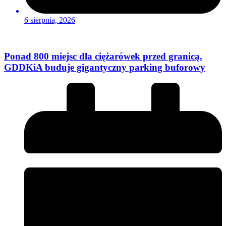
6 sierpnia, 2026
Ponad 800 miejsc dla ciężarówek przed granicą.
GDDKiA buduje gigantyczny parking buforowy