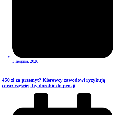
3 sierpnia, 2026
450 zł za przemyt? Kierowcy zawodowi ryzykują
coraz częściej, by dorobić do pensji