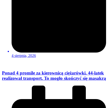
4 sierpnia, 2026
Ponad 4 promile za kierownicą ciężarówki. 44-latek
realizował transport. To mogło skończyć się masakrą