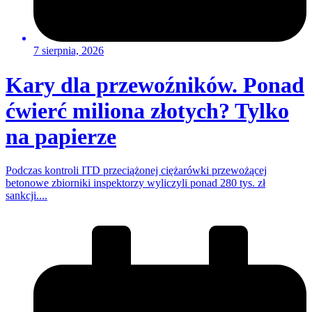
7 sierpnia, 2026
Kary dla przewoźników. Ponad
ćwierć miliona złotych? Tylko
na papierze
Podczas kontroli ITD przeciążonej ciężarówki przewożącej
betonowe zbiorniki inspektorzy wyliczyli ponad 280 tys. zł
sankcji....