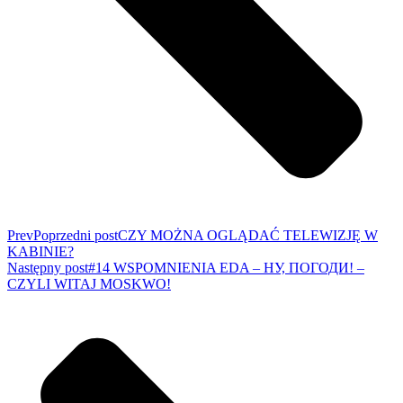
Prev
Poprzedni post
CZY MOŻNA OGLĄDAĆ TELEWIZJĘ W
KABINIE?
Następny post
#14 WSPOMNIENIA EDA – НУ, ПОГОДИ! –
CZYLI WITAJ MOSKWO!