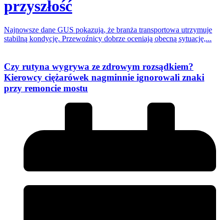
przyszłość
Najnowsze dane GUS pokazują, że branża transportowa utrzymuje
stabilną kondycję. Przewoźnicy dobrze oceniają obecną sytuację,...
Czy rutyna wygrywa ze zdrowym rozsądkiem?
Kierowcy ciężarówek nagminnie ignorowali znaki
przy remoncie mostu