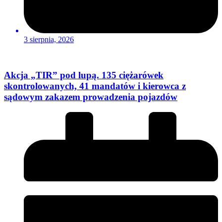
3 sierpnia, 2026
Akcja „TIR” pod lupą. 135 ciężarówek
skontrolowanych, 41 mandatów i kierowca z
sądowym zakazem prowadzenia pojazdów