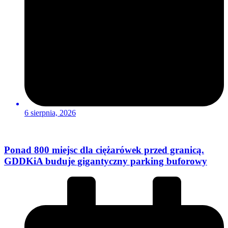
6 sierpnia, 2026
Ponad 800 miejsc dla ciężarówek przed granicą.
GDDKiA buduje gigantyczny parking buforowy