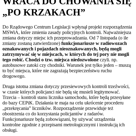
WRACA DO CHOWANIA SIĘ
„PO KRZAKACH”
Do Rządowego Centrum Legislacji wpłynął projekt rozporządzenia
MSWiA, które zmienia zasady policyjnych kontroli. Najważniejsza
zmiana dotyczy miejsc ich przeprowadzania. Od 7 listopada (o ile
zmiany zostaną zatwierdzone)
funkcjonariusze w radiowozach
oznakowanych i pojazdach nieoznakowanych, będą mogli
zatrzymywać się w miejscach, w których do tej pory nie mogli
tego robić. Chodzi o tzw. miejsca niedozwolone
czyli. np.
autobusowe zatoki czy chodniki. Warunek jest tylko jeden – muszą
to być miejsca, które nie zagrażają bezpieczeństwu ruchu
drogowego.
Druga istotna zmiana dotyczy przesiewowych kontroli trzeźwości,
w czasie których policjanci nie będą się musieli legitymować.
Trzecia – kontroli stanu licznika samochodu, które będą przesyłane
do bazy CEPiK. Działania te maja na celu ukrócenie procederu
„przekręcania” liczników. Rozporządzenie przewiduje też
obostrzenia co do korzystania policjantów z radarów.
Funkcjonariusze będą zobowiązani, by używać urządzenia
kontrolne zgodnie z przepisami metrologicznymi i instrukcją ich
obsługi.