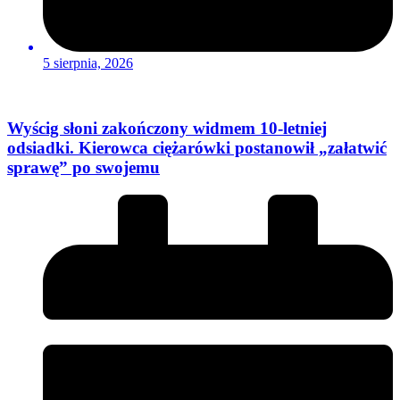
5 sierpnia, 2026
Wyścig słoni zakończony widmem 10-letniej
odsiadki. Kierowca ciężarówki postanowił „załatwić
sprawę” po swojemu