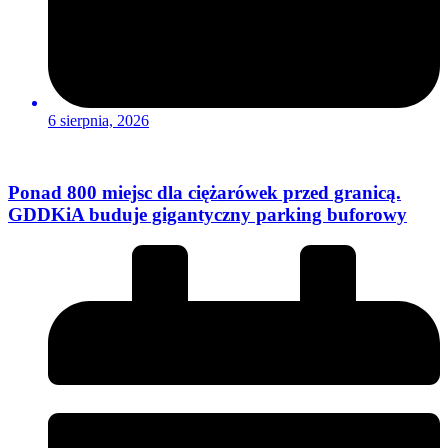
6 sierpnia, 2026
Ponad 800 miejsc dla ciężarówek przed granicą.
GDDKiA buduje gigantyczny parking buforowy