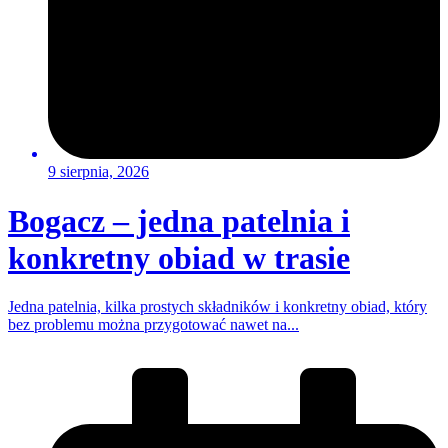
9 sierpnia, 2026
Bogacz – jedna patelnia i
konkretny obiad w trasie
Jedna patelnia, kilka prostych składników i konkretny obiad, który
bez problemu można przygotować nawet na...