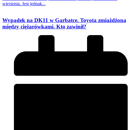
więzienia. Jest jednak...
Wypadek na DK11 w Garbatce. Toyota zmiażdżona
między ciężarówkami. Kto zawinił?