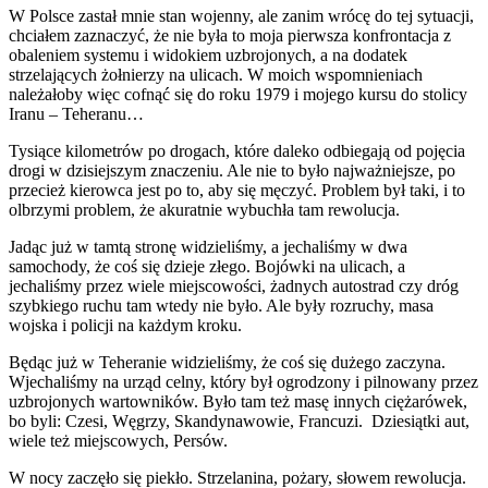
W Polsce zastał mnie stan wojenny, ale zanim wrócę do tej sytuacji,
chciałem zaznaczyć, że nie była to moja pierwsza konfrontacja z
obaleniem systemu i widokiem uzbrojonych, a na dodatek
strzelających żołnierzy na ulicach. W moich wspomnieniach
należałoby więc cofnąć się do roku 1979 i mojego kursu do stolicy
Iranu – Teheranu…
Tysiące kilometrów po drogach, które daleko odbiegają od pojęcia
drogi w dzisiejszym znaczeniu. Ale nie to było najważniejsze, po
przecież kierowca jest po to, aby się męczyć. Problem był taki, i to
olbrzymi problem, że akuratnie wybuchła tam rewolucja.
Jadąc już w tamtą stronę widzieliśmy, a jechaliśmy w dwa
samochody, że coś się dzieje złego. Bojówki na ulicach, a
jechaliśmy przez wiele miejscowości, żadnych autostrad czy dróg
szybkiego ruchu tam wtedy nie było. Ale były rozruchy, masa
wojska i policji na każdym kroku.
Będąc już w Teheranie widzieliśmy, że coś się dużego zaczyna.
Wjechaliśmy na urząd celny, który był ogrodzony i pilnowany przez
uzbrojonych wartowników. Było tam też masę innych ciężarówek,
bo byli: Czesi, Węgrzy, Skandynawowie, Francuzi. Dziesiątki aut,
wiele też miejscowych, Persów.
W nocy zaczęło się piekło. Strzelanina, pożary, słowem rewolucja.