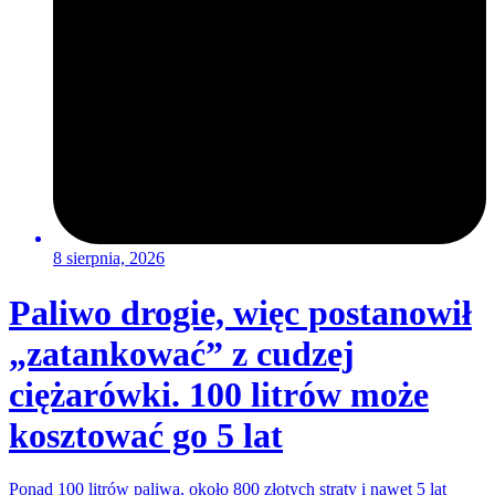
8 sierpnia, 2026
Paliwo drogie, więc postanowił
„zatankować” z cudzej
ciężarówki. 100 litrów może
kosztować go 5 lat
Ponad 100 litrów paliwa, około 800 złotych straty i nawet 5 lat