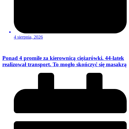
4 sierpnia, 2026
Ponad 4 promile za kierownicą ciężarówki. 44-latek
realizował transport. To mogło skończyć się masakrą