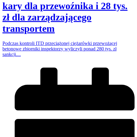
kary dla przewoźnika i 28 tys.
zł dla zarządzającego
transportem
Podczas kontroli ITD przeciążonej ciężarówki przewożącej
betonowe zbiorniki inspektorzy wyliczyli ponad 280 tys. zł
sankcji....