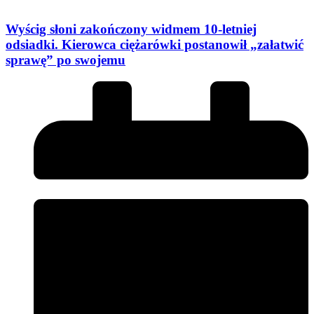
Wyścig słoni zakończony widmem 10-letniej
odsiadki. Kierowca ciężarówki postanowił „załatwić
sprawę” po swojemu