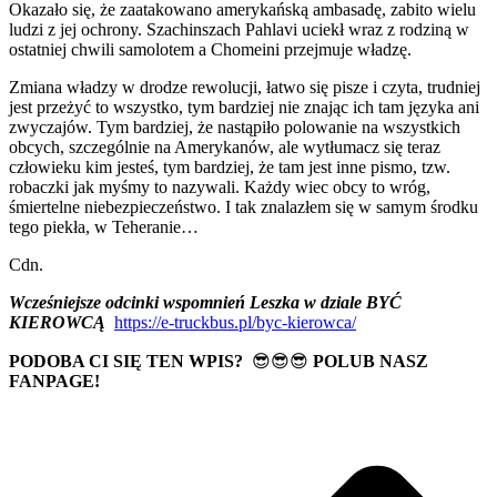
Okazało się, że zaatakowano amerykańską ambasadę, zabito wielu
ludzi z jej ochrony. Szachinszach Pahlavi uciekł wraz z rodziną w
ostatniej chwili samolotem a Chomeini przejmuje władzę.
Zmiana władzy w drodze rewolucji, łatwo się pisze i czyta, trudniej
jest przeżyć to wszystko, tym bardziej nie znając ich tam języka ani
zwyczajów. Tym bardziej, że nastąpiło polowanie na wszystkich
obcych, szczególnie na Amerykanów, ale wytłumacz się teraz
człowieku kim jesteś, tym bardziej, że tam jest inne pismo, tzw.
robaczki jak myśmy to nazywali. Każdy wiec obcy to wróg,
śmiertelne niebezpieczeństwo. I tak znalazłem się w samym środku
tego piekła, w Teheranie…
Cdn.
Wcześniejsze odcinki wspomnień Leszka w dziale BYĆ
KIEROWCĄ
https://e-truckbus.pl/byc-kierowca/
PODOBA CI SIĘ TEN WPIS?
😎😎😎
POLUB NASZ
FANPAGE!