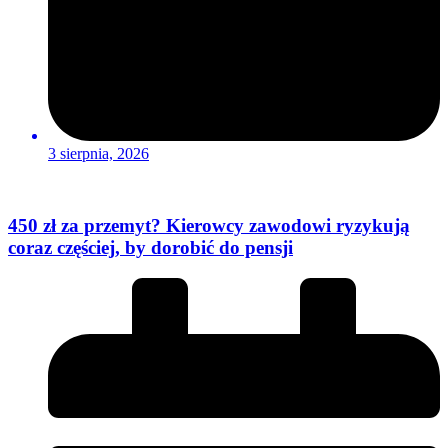
3 sierpnia, 2026
450 zł za przemyt? Kierowcy zawodowi ryzykują
coraz częściej, by dorobić do pensji