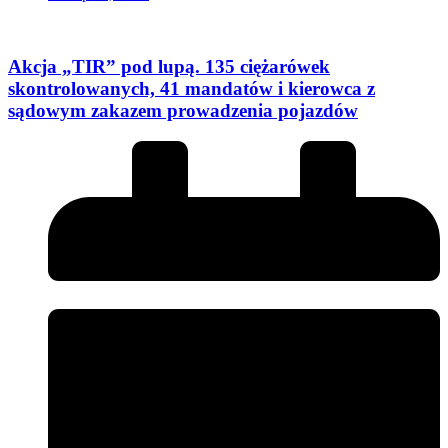
Akcja „TIR” pod lupą. 135 ciężarówek
skontrolowanych, 41 mandatów i kierowca z
sądowym zakazem prowadzenia pojazdów