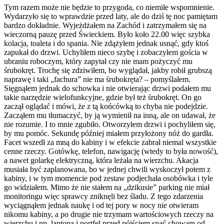
Tym razem może nie będzie to przygoda, co niemiłe wspomnienie.
Wydarzyło się to wprawdzie przed laty, ale do dziś tę noc pamiętam
bardzo dokładnie. Wyjeżdżałem na Zachód i zatrzymałem się na
wieczorną pauzę przed Świeckiem. Było koło 22.00 więc szybka
kolacja, toaleta i do spania. Nie zdążyłem jednak usnąć, gdy ktoś
zapukał do drzwi. Uchyliłem nieco szybę i zobaczyłem gościa w
ubraniu roboczym, który zapytał czy nie mam pożyczyć mu
śrubokręt. Trochę się zdziwiłem, bo wyglądał, jakby robił grubszą
naprawę i taki „fachura” nie ma śrubokręta? – pomyślałem.
Sięgnąłem jednak do schowka i nie otwierając drzwi podałem mu
takie narzędzie wielofunkcyjne, gdzie był też śrubokręt. On go
zaczął oglądać i mówi, że z tą końcówką to chyba nie podejdzie.
Zacząłem mu tłumaczyć, by ją wymienił na inną, ale on udawał, że
nie rozumie. I to mnie zgubiło. Otworzyłem drzwi i pochyliłem się,
by mu pomóc. Sekundę później miałem przyłożony nóż do gardła.
Facet wszedł za mną do kabiny i w efekcie zabrał niemal wszystkie
cenne rzeczy. Gotówkę, telefon, nawigację (wtedy to była nowość),
a nawet golarkę elektryczną, która leżała na wierzchu. Akacja
musiała być zaplanowana, bo w jednej chwili wyskoczył potem z
kabiny, i w tym momencie pod zestaw podjechała osobówka i tyle
go widziałem. Mimo że nie stałem na „dzikusie” parking nie miał
monitoringu więc sprawcy zniknęli bez śladu. Z tego zdarzenia
wyciągnąłem jednak naukę i od tej pory w nocy nie otwieram
nikomu kabiny, a po drugie nie trzymam wartościowych rzeczy na
wierzchu i np. laptopa i portfel przed pójściem spać chowam od