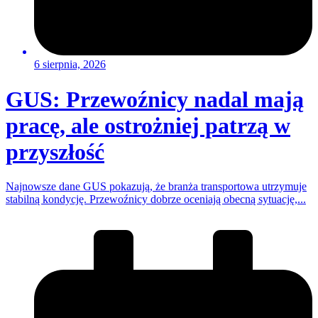
6 sierpnia, 2026
GUS: Przewoźnicy nadal mają
pracę, ale ostrożniej patrzą w
przyszłość
Najnowsze dane GUS pokazują, że branża transportowa utrzymuje
stabilną kondycję. Przewoźnicy dobrze oceniają obecną sytuację,...