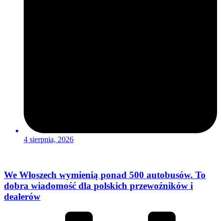
4 sierpnia, 2026
We Włoszech wymienią ponad 500 autobusów. To
dobra wiadomość dla polskich przewoźników i
dealerów