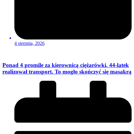
4 sierpnia, 2026
Ponad 4 promile za kierownicą ciężarówki. 44-latek
realizował transport. To mogło skończyć się masakrą