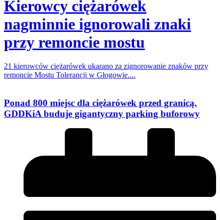
Kierowcy ciężarówek
nagminnie ignorowali znaki
przy remoncie mostu
21 kierowców ciężarówek ukarano za zignorowanie znaków przy
remoncie Mostu Tolerancji w Głogowie....
Ponad 800 miejsc dla ciężarówek przed granicą.
GDDKiA buduje gigantyczny parking buforowy