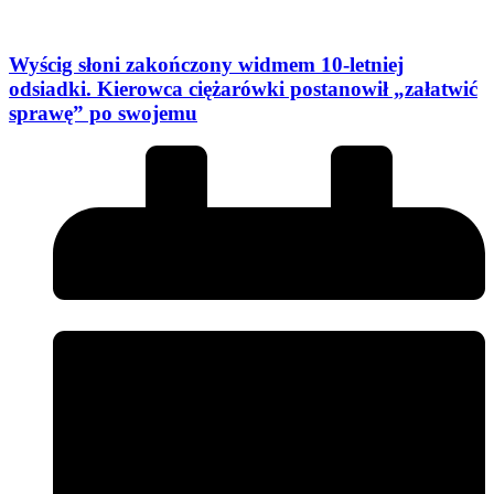
Wyścig słoni zakończony widmem 10-letniej
odsiadki. Kierowca ciężarówki postanowił „załatwić
sprawę” po swojemu