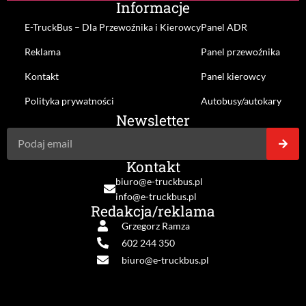
Informacje
E-TruckBus – Dla Przewoźnika i Kierowcy
Panel ADR
Reklama
Panel przewoźnika
Kontakt
Panel kierowcy
Polityka prywatności
Autobusy/autokary
Newsletter
Kontakt
biuro@e-truckbus.pl
info@e-truckbus.pl
Redakcja/reklama
Grzegorz Ramza
602 244 350
biuro@e-truckbus.pl