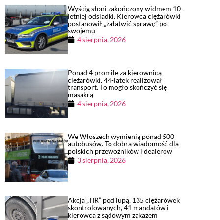
Wyścig słoni zakończony widmem 10-
letniej odsiadki. Kierowca ciężarówki
postanowił „załatwić sprawę” po
swojemu
4 sierpnia, 2026
Ponad 4 promile za kierownicą
ciężarówki. 44-latek realizował
transport. To mogło skończyć się
masakrą
4 sierpnia, 2026
We Włoszech wymienią ponad 500
autobusów. To dobra wiadomość dla
polskich przewoźników i dealerów
3 sierpnia, 2026
Akcja „TIR” pod lupą. 135 ciężarówek
skontrolowanych, 41 mandatów i
kierowca z sądowym zakazem