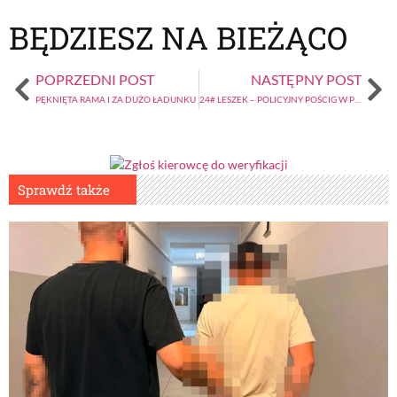
BĘDZIESZ NA BIEŻĄCO
POPRZEDNI POST
NASTĘPNY POST
PĘKNIĘTA RAMA I ZA DUŻO ŁADUNKU
24# LESZEK – POLICYJNY POŚCIG W PIŻAMIE (3-ost.)
Sprawdź także