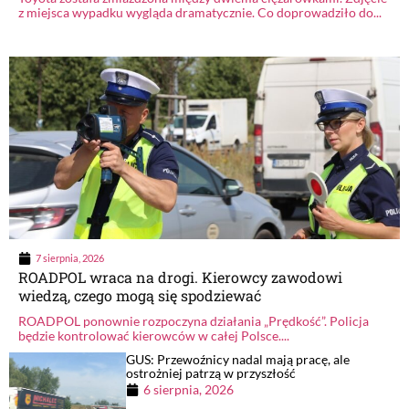
z miejsca wypadku wygląda dramatycznie. Co doprowadziło do...
7 sierpnia, 2026
ROADPOL wraca na drogi. Kierowcy zawodowi
wiedzą, czego mogą się spodziewać
ROADPOL ponownie rozpoczyna działania „Prędkość”. Policja
będzie kontrolować kierowców w całej Polsce....
GUS: Przewoźnicy nadal mają pracę, ale
ostrożniej patrzą w przyszłość
6 sierpnia, 2026