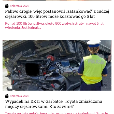
8 sierpnia, 2026
Paliwo drogie, więc postanowił „zatankować” z cudzej
ciężarówki. 100 litrów może kosztować go 5 lat
Ponad 100 litrów paliwa, około 800 złotych straty i nawet 5 lat
więzienia. Jest jednak...
8 sierpnia, 2026
Wypadek na DK11 w Garbatce. Toyota zmiażdżona
między ciężarówkami. Kto zawinił?
Toyota została zmiażdżona między dwiema ciężarówkami. Zdjęcie