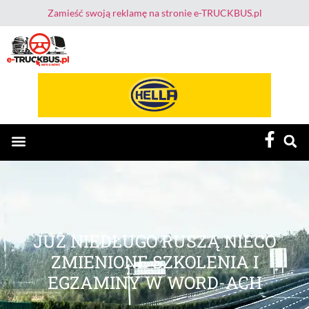
Zamieść swoją reklamę na stronie e-TRUCKBUS.pl
E-TruckBus – Dla Przewoźnika i Kierowcy
JUŻ NIEDŁUGO RUSZĄ NIECO
ZMIENIONE SZKOLENIA I
EGZAMINY W WORD-ACH