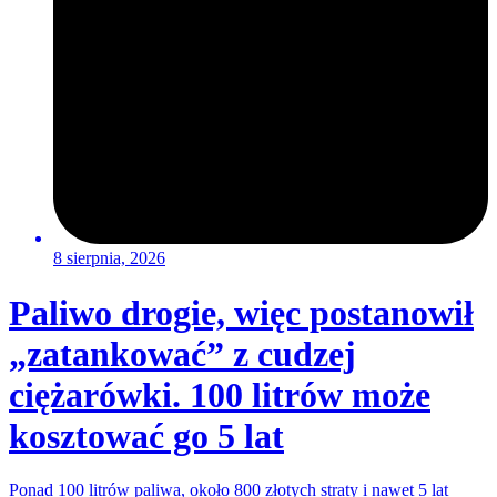
8 sierpnia, 2026
Paliwo drogie, więc postanowił
„zatankować” z cudzej
ciężarówki. 100 litrów może
kosztować go 5 lat
Ponad 100 litrów paliwa, około 800 złotych straty i nawet 5 lat