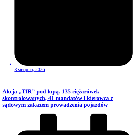
3 sierpnia, 2026
Akcja „TIR” pod lupą. 135 ciężarówek
skontrolowanych, 41 mandatów i kierowca z
sądowym zakazem prowadzenia pojazdów