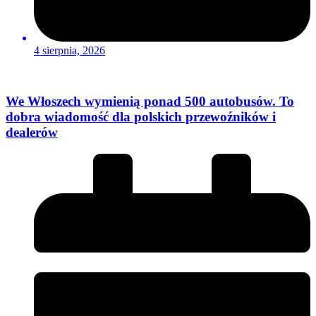
4 sierpnia, 2026
We Włoszech wymienią ponad 500 autobusów. To
dobra wiadomość dla polskich przewoźników i
dealerów