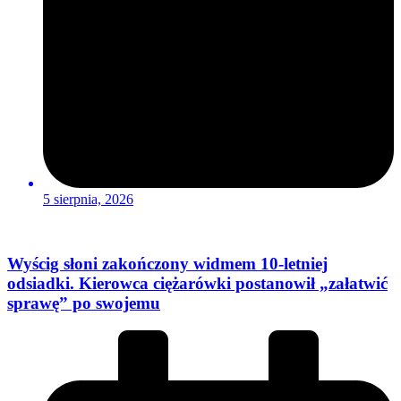
5 sierpnia, 2026
Wyścig słoni zakończony widmem 10-letniej
odsiadki. Kierowca ciężarówki postanowił „załatwić
sprawę” po swojemu