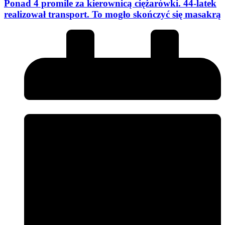
Ponad 4 promile za kierownicą ciężarówki. 44-latek
realizował transport. To mogło skończyć się masakrą