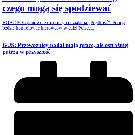
czego mogą się spodziewać
ROADPOL ponownie rozpoczyna działania „Prędkość”. Policja
będzie kontrolować kierowców w całej Polsce....
GUS: Przewoźnicy nadal mają pracę, ale ostrożniej
patrzą w przyszłość