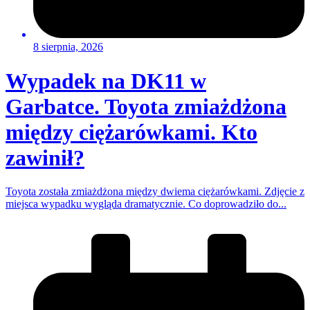
8 sierpnia, 2026
Wypadek na DK11 w
Garbatce. Toyota zmiażdżona
między ciężarówkami. Kto
zawinił?
Toyota została zmiażdżona między dwiema ciężarówkami. Zdjęcie z
miejsca wypadku wygląda dramatycznie. Co doprowadziło do...