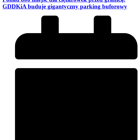
GDDKiA buduje gigantyczny parking buforowy