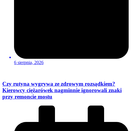
6 sierpnia, 2026
Czy rutyna wygrywa ze zdrowym rozsądkiem?
Kierowcy ciężarówek nagminnie ignorowali znaki
przy remoncie mostu