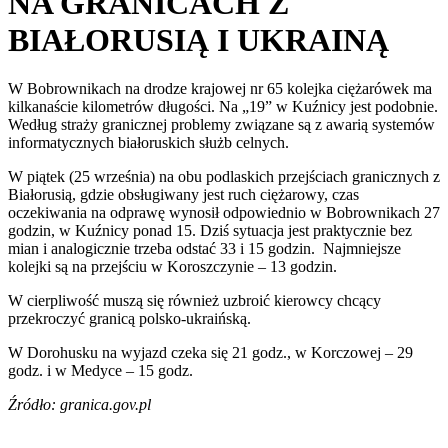
NA GRANICACH Z
BIAŁORUSIĄ I UKRAINĄ
W Bobrownikach na drodze krajowej nr 65 kolejka ciężarówek ma
kilkanaście kilometrów długości. Na „19” w Kuźnicy jest podobnie.
Według straży granicznej problemy związane są z awarią systemów
informatycznych białoruskich służb celnych.
W piątek (25 września) na obu podlaskich przejściach granicznych z
Białorusią, gdzie obsługiwany jest ruch ciężarowy, czas
oczekiwania na odprawę wynosił odpowiednio w Bobrownikach 27
godzin, w Kuźnicy ponad 15. Dziś sytuacja jest praktycznie bez
mian i analogicznie trzeba odstać 33 i 15 godzin. Najmniejsze
kolejki są na przejściu w Koroszczynie – 13 godzin.
W cierpliwość muszą się również uzbroić kierowcy chcący
przekroczyć granicą polsko-ukraińską.
W Dorohusku na wyjazd czeka się 21 godz., w Korczowej – 29
godz. i w Medyce – 15 godz.
Źródło: granica.gov.pl