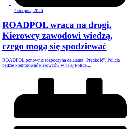
7 sierpnia, 2026
ROADPOL wraca na drogi.
Kierowcy zawodowi wiedzą,
czego mogą się spodziewać
ROADPOL ponownie rozpoczyna działania „Prędkość”. Policja
będzie kontrolować kierowców w całej Polsce....