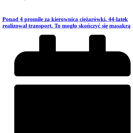
Ponad 4 promile za kierownicą ciężarówki. 44-latek
realizował transport. To mogło skończyć się masakrą