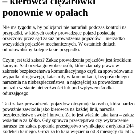
– kierowca ciężarówki
ponownie w opałach
Nie ma tygodnia, by policjanci nie natrafiali podczas kontroli na
przypadki, w których osoby prowadzące pojazd posiadają
orzeczony przez sąd zakaz prowadzenia pojazdów – nierzadko
wszystkich pojazdów mechanicznych. W ostatnich dniach
odnotowaliśmy kolejne takie przypadki.
Czym jest taki zakaz? Zakaz prowadzenia pojazdów jest środkiem
karnym. Sąd orzeka go wobec osób, które złamały prawo w
zakresie bezpieczeństwa komunikacyjnego czyli za spowodowanie
wypadku drogowego, katastrofy w komunikacji, bezpośredniego
narażenia na niebezpieczeństwa, a najczęściej za prowadzenie
pojazdu w stanie nietrzeźwości lub pod wpływem środka
odurzającego.
Taki zakaz prowadzenia pojazdów otrzymuje ta osoba, która bardzo
poważnie zawiodła jako kierowca na każdej linii, naraziła
bezpieczeństwo swoje i innych. Za to jest właśnie taka kara – zakaz
wsiadania za kółko. Gdy sprawca przestępstwa czy wykroczenie
narusza ten zakaz popełnia przestępstwo wynikające z artykułu 244
kodeksu karnego. Grozi za to kara więzienia od 3 miesięcy do lat 5.