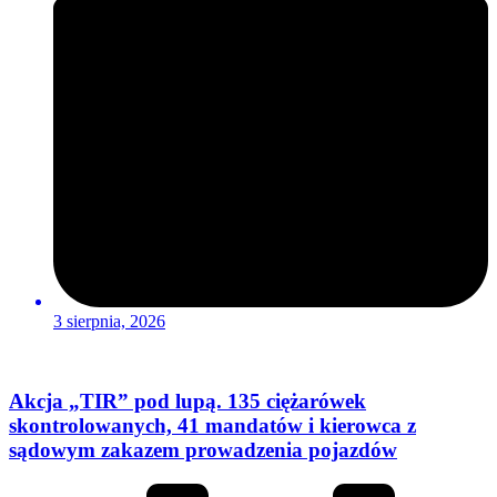
3 sierpnia, 2026
Akcja „TIR” pod lupą. 135 ciężarówek
skontrolowanych, 41 mandatów i kierowca z
sądowym zakazem prowadzenia pojazdów