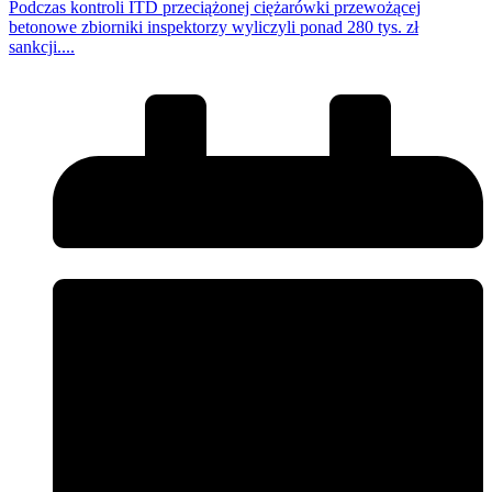
Podczas kontroli ITD przeciążonej ciężarówki przewożącej
betonowe zbiorniki inspektorzy wyliczyli ponad 280 tys. zł
sankcji....