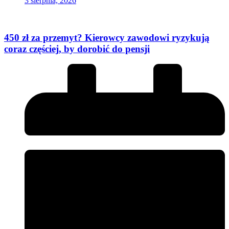
3 sierpnia, 2026
450 zł za przemyt? Kierowcy zawodowi ryzykują
coraz częściej, by dorobić do pensji