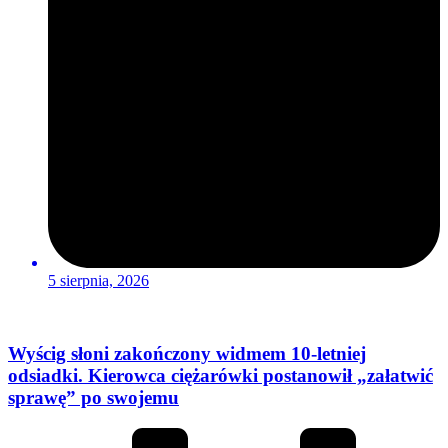
5 sierpnia, 2026
Wyścig słoni zakończony widmem 10-letniej
odsiadki. Kierowca ciężarówki postanowił „załatwić
sprawę” po swojemu