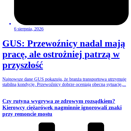
6 sierpnia, 2026
GUS: Przewoźnicy nadal mają
pracę, ale ostrożniej patrzą w
przyszłość
Najnowsze dane GUS pokazują, że branża transportowa utrzymuje
stabilną kondycję. Przewoźnicy dobrze oceniają obecną sytuację,...
Czy rutyna wygrywa ze zdrowym rozsądkiem?
Kierowcy ciężarówek nagminnie ignorowali znaki
przy remoncie mostu