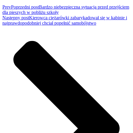
Prev
Poprzedni post
Bardzo niebezpieczna sytuacja przed przejściem
dla pieszych w pobliżu szkoły
Następny post
Kierowca ciężarówki zabarykadował się w kabinie i
najprawdopodobniej chciał popełnić samobójstwo