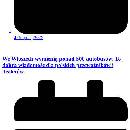
4 sierpnia, 2026
We Włoszech wymienią ponad 500 autobusów. To
dobra wiadomość dla polskich przewoźników i
dealerów