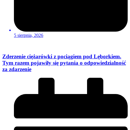
5 sierpnia, 2026
Zderzenie ciężarówki z pociągiem pod Lęborkiem.
Tym razem pojawiły się pytania o odpowiedzialność
za zdarzenie