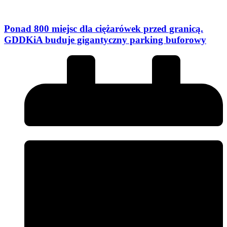
Ponad 800 miejsc dla ciężarówek przed granicą.
GDDKiA buduje gigantyczny parking buforowy