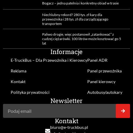
Bogacz – jedna patelnia i konkretny obiad w trasie
Niechlubny rekord? 280 tys. zł kary dla
przewoźnika i 28 tys. zł dla zarządzającego
transportem
Paliwo drogie, więc postanowił „zatankować” z
cudzej ciężarówki. 100 litrów może kosztować go 5
lat
Informacje
E-TruckBus – Dla Przewoźnika i Kierowcy
Panel ADR
Reklama
Panel przewoźnika
Kontakt
Panel kierowcy
Polityka prywatności
Autobusy/autokary
Newsletter
Kontakt
biuro@e-truckbus.pl