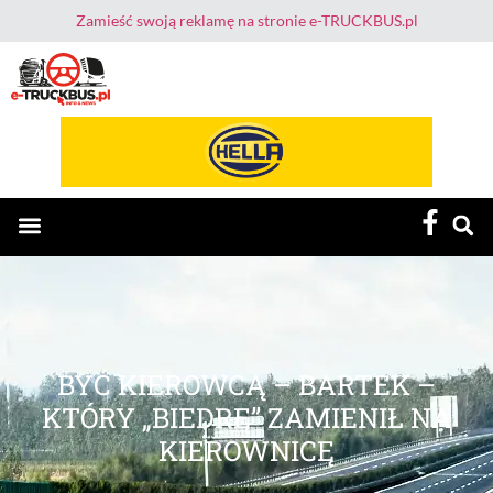
Zamieść swoją reklamę na stronie e-TRUCKBUS.pl
E-TruckBus – Dla Przewoźnika i Kierowcy
BYĆ KIEROWCĄ – BARTEK –
KTÓRY „BIEDRĘ” ZAMIENIŁ NA
KIEROWNICĘ