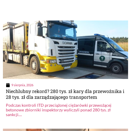
9 sierpnia, 2026
Niechlubny rekord? 280 tys. zł kary dla przewoźnika i
28 tys. zł dla zarządzającego transportem
Podczas kontroli ITD przeciążonej ciężarówki przewożącej
betonowe zbiorniki inspektorzy wyliczyli ponad 280 tys. zł
sankcji....