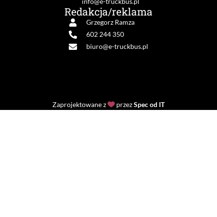
info@e-truckbus.pl
Redakcja/reklama
Grzegorz Ramza
602 244 350
biuro@e-truckbus.pl
Zaprojektowane z
przez
Spec od IT