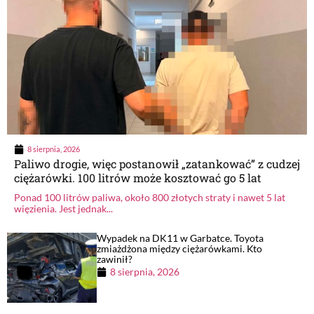
8 sierpnia, 2026
Paliwo drogie, więc postanowił „zatankować” z cudzej
ciężarówki. 100 litrów może kosztować go 5 lat
Ponad 100 litrów paliwa, około 800 złotych straty i nawet 5 lat
więzienia. Jest jednak...
Wypadek na DK11 w Garbatce. Toyota
zmiażdżona między ciężarówkami. Kto
zawinił?
8 sierpnia, 2026