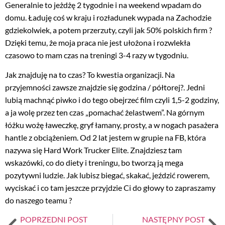
Generalnie to jeżdżę 2 tygodnie i na weekend wpadam do
domu. Ładuję coś w kraju i rozładunek wypada na Zachodzie
gdziekolwiek, a potem przerzuty, czyli jak 50% polskich firm ?
Dzięki temu, że moja praca nie jest ułożona i rozwlekła
czasowo to mam czas na treningi 3-4 razy w tygodniu.
Jak znajduję na to czas? To kwestia organizacji. Na
przyjemności zawsze znajdzie się godzina / półtorej?. Jedni
lubią machnąć piwko i do tego obejrzeć film czyli 1,5-2 godziny,
a ja wolę przez ten czas „pomachać żelastwem”. Na górnym
łóżku wożę ławeczkę, gryf łamany, prosty, a w nogach pasażera
hantle z obciążeniem. Od 2 lat jestem w grupie na FB, która
nazywa się Hard Work Trucker Elite. Znajdziesz tam
wskazówki, co do diety i treningu, bo tworzą ją mega
pozytywni ludzie. Jak lubisz biegać, skakać, jeździć rowerem,
wyciskać i co tam jeszcze przyjdzie Ci do głowy to zapraszamy
do naszego teamu ?
POPRZEDNI POST
NASTĘPNY POST