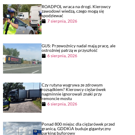
ROADPOL wraca na drogi. Kierowcy
zawodowi wiedzą, czego mogą się
spodziewać
7 sierpnia, 2026
GUS: Przewoźnicy nadal mają pracę, ale
ostrożniej patrzą w przyszłość
6 sierpnia, 2026
Czy rutyna wygrywa ze zdrowym
rozsądkiem? Kierowcy ciężarówek
nagminnie ignorowali znaki przy
remoncie mostu
6 sierpnia, 2026
Ponad 800 miejsc dla ciężarówek przed
granicą. GDDKiA buduje gigantyczny
parking buforowy