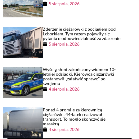
5 sierpnia, 2026
Zderzenie ciężarówki z pociągiem pod
Lęborkiem. Tym razem pojawiły się
pytania o odpowiedzialność za zdarzenie
5 sierpnia, 2026
Wyścig słoni zakończony widmem 10-
letniej odsiadki. Kierowca ciężarówki
postanowił „załatwić sprawę” po
swojemu
4 sierpnia, 2026
Ponad 4 promile za kierownicą
ciężarówki. 44-latek realizował
transport. To mogło skończyć się
masakrą
4 sierpnia, 2026