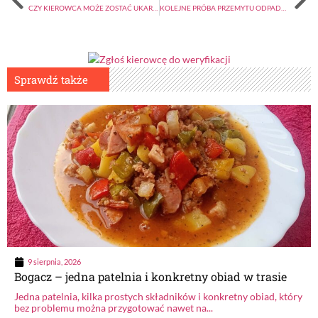
CZY KIEROWCA MOŻE ZOSTAĆ UKARANY ZA WYWÓZ „SWOICH” LEKÓW?
KOLEJNE PRÓBA PRZEMYTU ODPADÓW
Sprawdź także
9 sierpnia, 2026
Bogacz – jedna patelnia i konkretny obiad w trasie
Jedna patelnia, kilka prostych składników i konkretny obiad, który
bez problemu można przygotować nawet na...