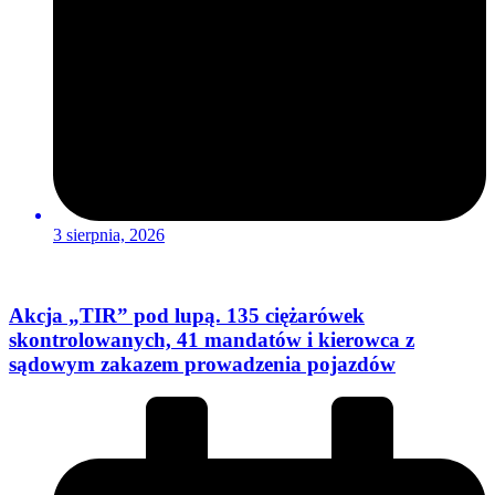
3 sierpnia, 2026
Akcja „TIR” pod lupą. 135 ciężarówek
skontrolowanych, 41 mandatów i kierowca z
sądowym zakazem prowadzenia pojazdów