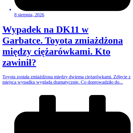
8 sierpnia, 2026
Wypadek na DK11 w
Garbatce. Toyota zmiażdżona
między ciężarówkami. Kto
zawinił?
Toyota została zmiażdżona między dwiema ciężarówkami. Zdjęcie z
miejsca wypadku wygląda dramatycznie. Co doprowadziło do...