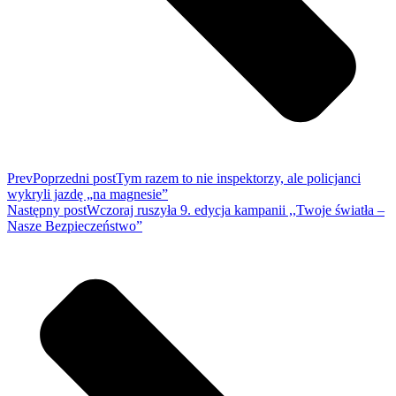
Prev
Poprzedni post
Tym razem to nie inspektorzy, ale policjanci
wykryli jazdę „na magnesie”
Następny post
Wczoraj ruszyła 9. edycja kampanii ,,Twoje światła –
Nasze Bezpieczeństwo”