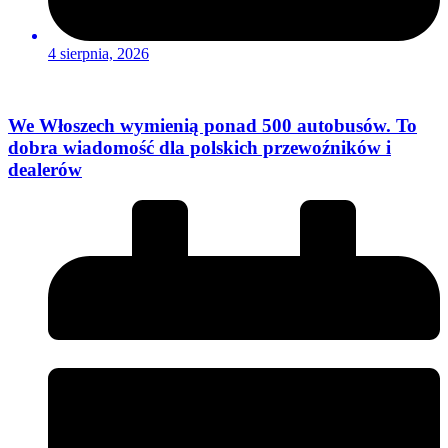
4 sierpnia, 2026
We Włoszech wymienią ponad 500 autobusów. To
dobra wiadomość dla polskich przewoźników i
dealerów