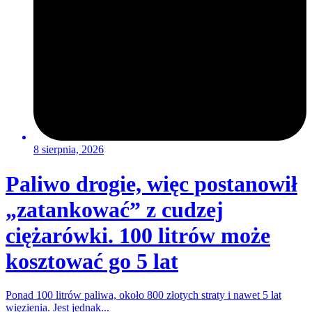
8 sierpnia, 2026
Paliwo drogie, więc postanowił
„zatankować” z cudzej
ciężarówki. 100 litrów może
kosztować go 5 lat
Ponad 100 litrów paliwa, około 800 złotych straty i nawet 5 lat
więzienia. Jest jednak...