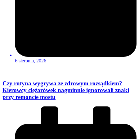
6 sierpnia, 2026
Czy rutyna wygrywa ze zdrowym rozsądkiem?
Kierowcy ciężarówek nagminnie ignorowali znaki
przy remoncie mostu