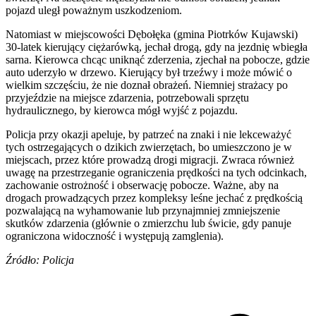
pojazd uległ poważnym uszkodzeniom.
Natomiast w miejscowości Dębołęka (gmina Piotrków Kujawski)
30-latek kierujący ciężarówką, jechał drogą, gdy na jezdnię wbiegła
sarna. Kierowca chcąc uniknąć zderzenia, zjechał na pobocze, gdzie
auto uderzyło w drzewo. Kierujący był trzeźwy i może mówić o
wielkim szczęściu, że nie doznał obrażeń. Niemniej strażacy po
przyjeździe na miejsce zdarzenia, potrzebowali sprzętu
hydraulicznego, by kierowca mógł wyjść z pojazdu.
Policja przy okazji apeluje, by patrzeć na znaki i nie lekceważyć
tych ostrzegających o dzikich zwierzętach, bo umieszczono je w
miejscach, przez które prowadzą drogi migracji. Zwraca również
uwagę na przestrzeganie ograniczenia prędkości na tych odcinkach,
zachowanie ostrożność i obserwację pobocze. Ważne, aby na
drogach prowadzących przez kompleksy leśne jechać z prędkością
pozwalającą na wyhamowanie lub przynajmniej zmniejszenie
skutków zdarzenia (głównie o zmierzchu lub świcie, gdy panuje
ograniczona widoczność i występują zamglenia).
Źródło: Policja