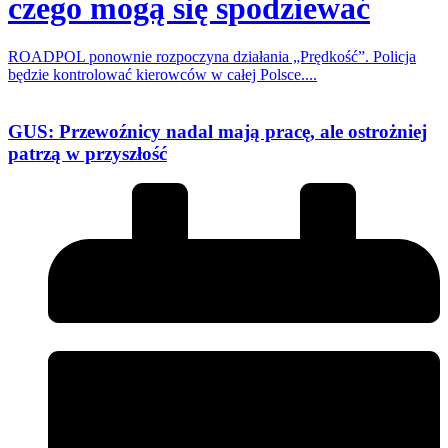
czego mogą się spodziewać
ROADPOL ponownie rozpoczyna działania „Prędkość”. Policja
będzie kontrolować kierowców w całej Polsce....
GUS: Przewoźnicy nadal mają pracę, ale ostrożniej
patrzą w przyszłość