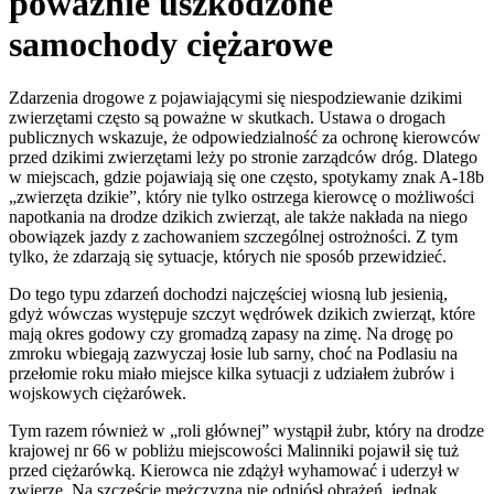
poważnie uszkodzone
samochody ciężarowe
Zdarzenia drogowe z pojawiającymi się niespodziewanie dzikimi
zwierzętami często są poważne w skutkach. Ustawa o drogach
publicznych wskazuje, że odpowiedzialność za ochronę kierowców
przed dzikimi zwierzętami leży po stronie zarządców dróg. Dlatego
w miejscach, gdzie pojawiają się one często, spotykamy znak A-18b
„zwierzęta dzikie”, który nie tylko ostrzega kierowcę o możliwości
napotkania na drodze dzikich zwierząt, ale także nakłada na niego
obowiązek jazdy z zachowaniem szczególnej ostrożności. Z tym
tylko, że zdarzają się sytuacje, których nie sposób przewidzieć.
Do tego typu zdarzeń dochodzi najczęściej wiosną lub jesienią,
gdyż wówczas występuje szczyt wędrówek dzikich zwierząt, które
mają okres godowy czy gromadzą zapasy na zimę. Na drogę po
zmroku wbiegają zazwyczaj łosie lub sarny, choć na Podlasiu na
przełomie roku miało miejsce kilka sytuacji z udziałem żubrów i
wojskowych ciężarówek.
Tym razem również w „roli głównej” wystąpił żubr, który na drodze
krajowej nr 66 w pobliżu miejscowości Malinniki pojawił się tuż
przed ciężarówką. Kierowca nie zdążył wyhamować i uderzył w
zwierzę. Na szczęście mężczyzna nie odniósł obrażeń, jednak