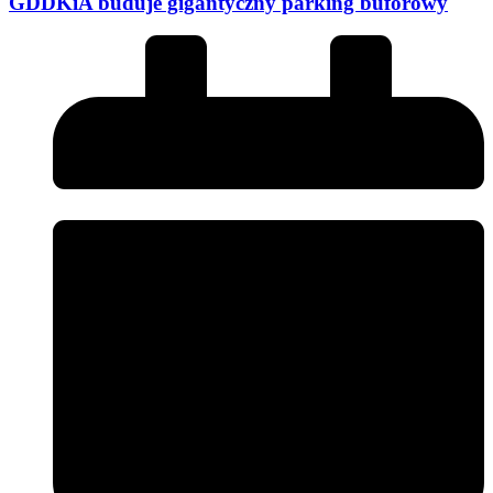
GDDKiA buduje gigantyczny parking buforowy