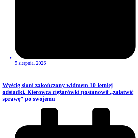
5 sierpnia, 2026
Wyścig słoni zakończony widmem 10-letniej
odsiadki. Kierowca ciężarówki postanowił „załatwić
sprawę” po swojemu