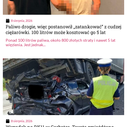
8 sierpnia, 2026
Paliwo drogie, więc postanowił „zatankować” z cudzej
ciężarówki. 100 litrów może kosztować go 5 lat
Ponad 100 litrów paliwa, około 800 złotych straty i nawet 5 lat
więzienia. Jest jednak...
8 sierpnia, 2026
Wypadek na DK11 w Garbatce. Toyota zmiażdżona