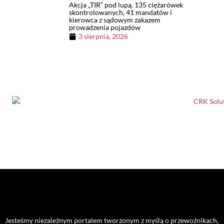
Akcja „TIR” pod lupą. 135 ciężarówek
skontrolowanych, 41 mandatów i
kierowca z sądowym zakazem
prowadzenia pojazdów
3 sierpnia, 2026
Jesteśmy niezależnym portalem tworzonym z myślą o przewoźnikach,