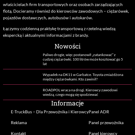
właścicielach firm transportowych oraz osobach zarządzających
flotą. Docieramy również do kierowców zawodowych – ciężarówek,
pojazdów dostawczych, autobusów i autokarów.
Łączymy codzienną praktykę transportową z rzetelną wiedzą
ekspercką i aktualnymi informacjami z branży.
Nowości
Paliwo drogie, więc postanowił „zatankować” z
cudzej ciężarówki. 100 litrów może kosztować go 5
lat
Wypadek na DK11 w Garbatce. Toyota zmiażdżona
między ciężarówkami. Kto zawinił?
ROADPOL wraca na drogi. Kierowcy zawodowi
wiedzą, czego mogą się spodziewać
Informacje
E-TruckBus – Dla Przewoźnika i Kierowcy
Panel ADR
Reklama
Panel przewoźnika
Kontakt
Panel kierowcy