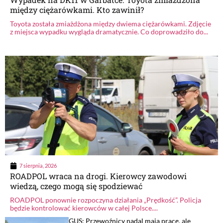
między ciężarówkami. Kto zawinił?
Toyota została zmiażdżona między dwiema ciężarówkami. Zdjęcie
z miejsca wypadku wygląda dramatycznie. Co doprowadziło do...
7 sierpnia, 2026
ROADPOL wraca na drogi. Kierowcy zawodowi
wiedzą, czego mogą się spodziewać
ROADPOL ponownie rozpoczyna działania „Prędkość”. Policja
będzie kontrolować kierowców w całej Polsce....
GUS: Przewoźnicy nadal mają pracę, ale