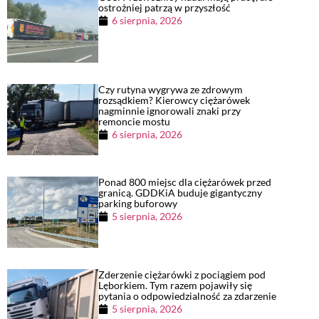
ostrożniej patrzą w przyszłość
6 sierpnia, 2026
Czy rutyna wygrywa ze zdrowym
rozsądkiem? Kierowcy ciężarówek
nagminnie ignorowali znaki przy
remoncie mostu
6 sierpnia, 2026
Ponad 800 miejsc dla ciężarówek przed
granicą. GDDKiA buduje gigantyczny
parking buforowy
5 sierpnia, 2026
Zderzenie ciężarówki z pociągiem pod
Lęborkiem. Tym razem pojawiły się
pytania o odpowiedzialność za zdarzenie
5 sierpnia, 2026