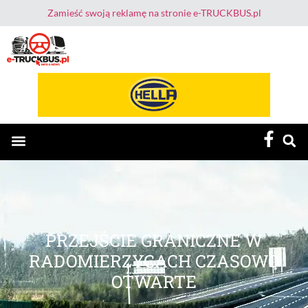
Zamieść swoją reklamę na stronie e-TRUCKBUS.pl
E-TruckBus – Dla Przewoźnika i Kierowcy
PRZEJŚCIE GRANICZNE W
RADOMIERZYCACH CZASOWO
OTWARTE