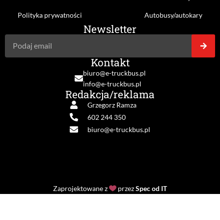
Polityka prywatności
Autobusy/autokary
Newsletter
Kontakt
biuro@e-truckbus.pl
info@e-truckbus.pl
Redakcja/reklama
Grzegorz Ramza
602 244 350
biuro@e-truckbus.pl
Zaprojektowane z
przez
Spec od IT