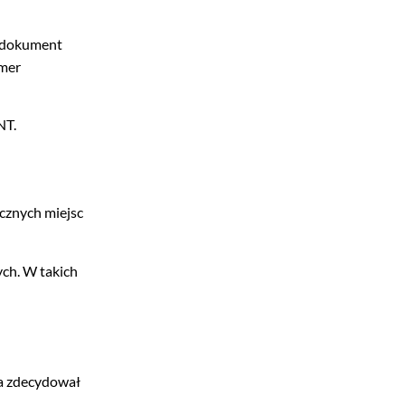
ć dokument
umer
NT.
cznych miejsc
ch. W takich
ca zdecydował