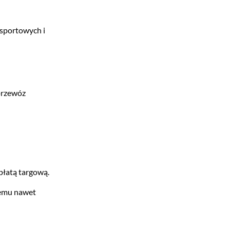
sportowych i
przewóz
płatą targową.
temu nawet