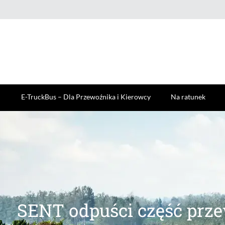
E-TruckBus – Dla Przewoźnika i Kierowcy
Na ratunek
SENT odpuści część prze