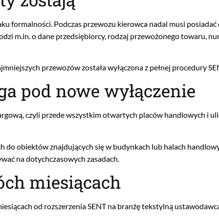
raku formalności. Podczas przewozu kierowca nadal musi posiada
dzi m.in. o dane przedsiębiorcy, rodzaj przewożonego towaru, n
najmniejszych przewozów została wyłączona z pełnej procedury SE
ega pod nowe wyłączenie
argową, czyli przede wszystkim otwartych placów handlowych i uli
h do obiektów znajdujących się w budynkach lub halach handlowy
ywać na dotychczasowych zasadach.
óch miesiącach
miesiącach od rozszerzenia SENT na branżę tekstylną ustawodaw