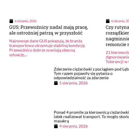
6 sierpnia, 2026
6 sierpnia, 2
GUS: Przewoźnicy nadal mają pracę,
Czy rutyn
ale ostrożniej patrzą w przyszłość
rozsądkie
nagminnie
Najnowsze dane GUS pokazują, że branża
remoncie 
transportowa utrzymuje stabilną kondycję.
Przewoźnicy dobrze oceniają obecną
21 kierowcó
sytuację,...
zignorowani
Tolerancji w 
Zderzenie ciężarówki z pociągiem pod Lę
Tym razem pojawiły się pytania o
odpowiedzialność za zdarzenie
5 sierpnia, 2026
Ponad 4 promile za kierownicą ciężarówki
latek realizował transport. To mogło skońc
masakrą
4 sierpnia, 2026