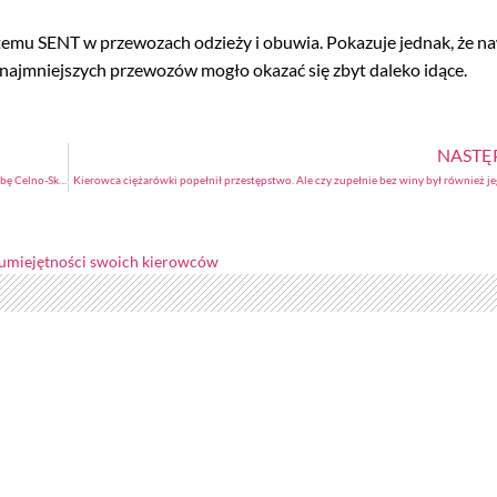
stemu SENT w przewozach odzieży i obuwia. Pokazuje jednak, że n
 najmniejszych przewozów mogło okazać się zbyt daleko idące.
NASTĘ
Jazda na opale słono kosztowała dwóch kierowców ciężarówek zatrzymanych przez Służbę Celno-Skarbową
Kierowca ciężarówki popełnił przestępstwo. Ale czy zupełnie bez winy był również 