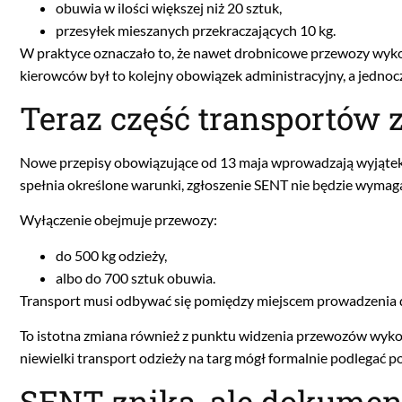
obuwia w ilości większej niż 20 sztuk,
przesyłek mieszanych przekraczających 10 kg.
W praktyce oznaczało to, że nawet drobnicowe przewozy wyk
kierowców był to kolejny obowiązek administracyjny, a jedno
Teraz część transportów 
Nowe przepisy obowiązujące od 13 maja wprowadzają wyjątek 
spełnia określone warunki, zgłoszenie SENT nie będzie wymag
Wyłączenie obejmuje przewozy:
do 500 kg odzieży,
albo do 700 sztuk obuwia.
Transport musi odbywać się pomiędzy miejscem prowadzenia dz
To istotna zmiana również z punktu widzenia przewozów wyko
niewielki transport odzieży na targ mógł formalnie podlegać p
SENT znika, ale dokument