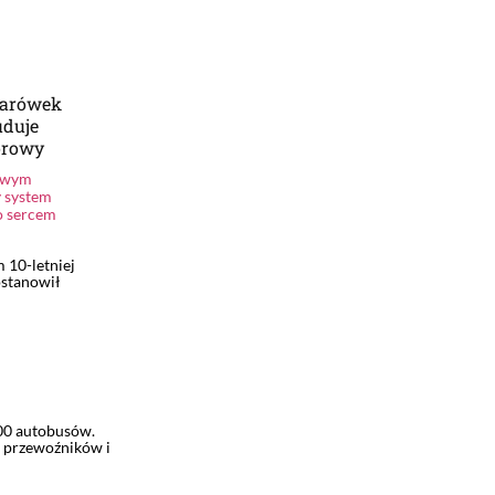
żarówek
uduje
orowy
owym
y system
o sercem
 10-letniej
ostanowił
00 autobusów.
h przewoźników i