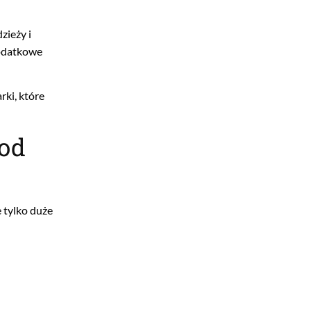
zieży i
dodatkowe
rki, które
pod
 tylko duże