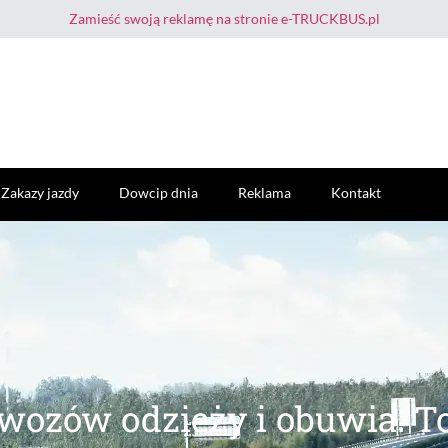
Zamieść swoją reklamę na stronie e-TRUCKBUS.pl
Zakazy jazdy
Dowcip dnia
Reklama
Kontakt
wozów odzieży i obuwia. T