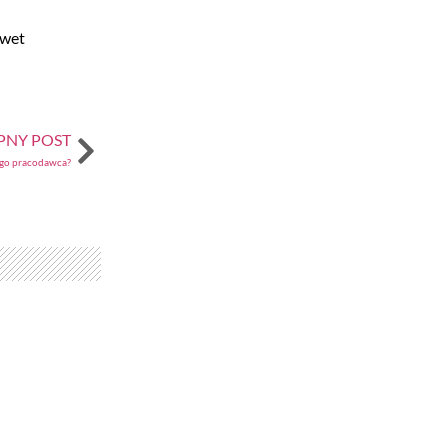
awet
PNY POST
jego pracodawca?