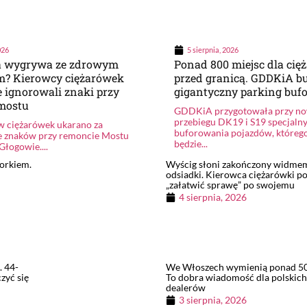
026
5 sierpnia, 2026
a wygrywa ze zdrowym
Ponad 800 miejsc dla cię
m? Kierowcy ciężarówek
przed granicą. GDDKiA b
 ignorowali znaki przy
gigantyczny parking buf
mostu
GDDKiA przygotowała przy n
przebiegu DK19 i S19 specjaln
w ciężarówek ukarano za
buforowania pojazdów, któreg
e znaków przy remoncie Mostu
będzie...
Głogowie....
borkiem.
Wyścig słoni zakończony widmem
odsiadki. Kierowca ciężarówki p
„załatwić sprawę” po swojemu
4 sierpnia, 2026
. 44-
We Włoszech wymienią ponad 5
zyć się
To dobra wiadomość dla polskic
dealerów
3 sierpnia, 2026