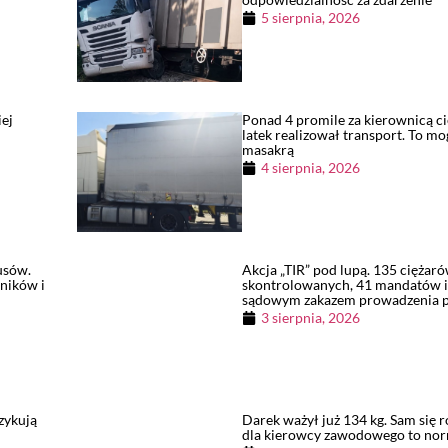
5 sierpnia, 2026
iej
Ponad 4 promile za kierownicą ci
ł
latek realizował transport. To mo
masakrą
4 sierpnia, 2026
usów.
Akcja „TIR” pod lupą. 135 ciężar
ników i
skontrolowanych, 41 mandatów i
sądowym zakazem prowadzenia 
3 sierpnia, 2026
zykują
Darek ważył już 134 kg. Sam się r
dla kierowcy zawodowego to no