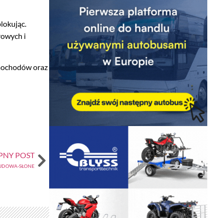
lokując.
rowych i
amochodów oraz
PNY POST
KUDOWA-SŁONE