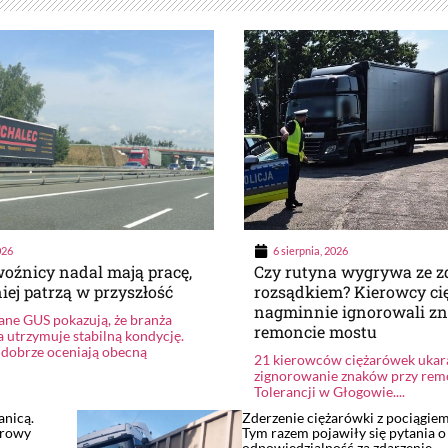
026
6 sierpnia, 2026
oźnicy nadal mają pracę,
Czy rutyna wygrywa ze 
niej patrzą w przyszłość
rozsądkiem? Kierowcy c
nagminnie ignorowali zn
ne GUS pokazują, że branża
remoncie mostu
 utrzymuje stabilną kondycję.
dobrze oceniają obecną
21 kierowców ciężarówek ukar
zignorowanie znaków przy rem
Tolerancji w Głogowie....
anicą.
Zderzenie ciężarówki z pociągie
orowy
Tym razem pojawiły się pytania o
odpowiedzialność za zdarzenie