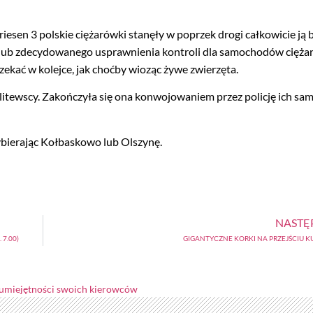
sen 3 polskie ciężarówki stanęły w poprzek drogi całkowicie ją b
c lub zdecydowanego usprawnienia kontroli dla samochodów cięża
zekać w kolejce, jak choćby wioząc żywe zwierzęta.
litewscy. Zakończyła się ona konwojowaniem przez policję ich s
wybierając Kołbaskowo lub Olszynę.
NASTĘ
7.00)
GIGANTYCZNE KORKI NA PRZEJŚCIU 