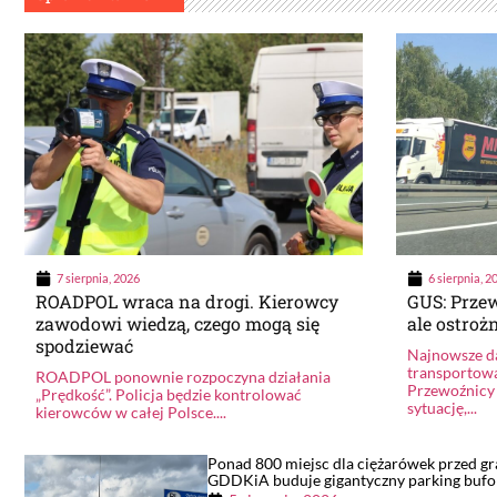
7 sierpnia, 2026
6 sierpnia, 2
ROADPOL wraca na drogi. Kierowcy
GUS: Przew
zawodowi wiedzą, czego mogą się
ale ostroż
spodziewać
Najnowsze da
transportowa
ROADPOL ponownie rozpoczyna działania
Przewoźnicy 
„Prędkość”. Policja będzie kontrolować
sytuację,...
kierowców w całej Polsce....
Ponad 800 miejsc dla ciężarówek przed gr
GDDKiA buduje gigantyczny parking buf