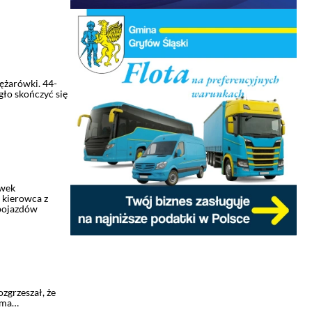
ężarówki. 44-
gło skończyć się
ówek
 kierowca z
pojazdów
ozgrzeszał, że
rma…