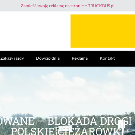
Zamieść swoją reklamę na stronie e-TRUCKBUS.pl
Zakazy jazdy
Dowcip dnia
Reklama
Kontakt
OWANE – BLOKADA DROGI
POLSKIE CIĘŻARÓWKI