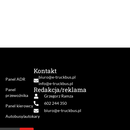
Kontakt
biuro@e-truckbus.pl
i
Panel ADR
info@e-truckbus.pl
Redakcja/reklama
Panel
przewoźnika
Grzegorz Ramza
602 244 350
Panel kierowcy
biuro@e-truckbus.pl
Autobusy/autokary