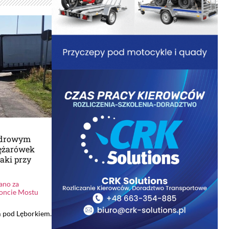
zdrowym
iężarówek
aki przy
ano za
oncie Mostu
m pod Lęborkiem.