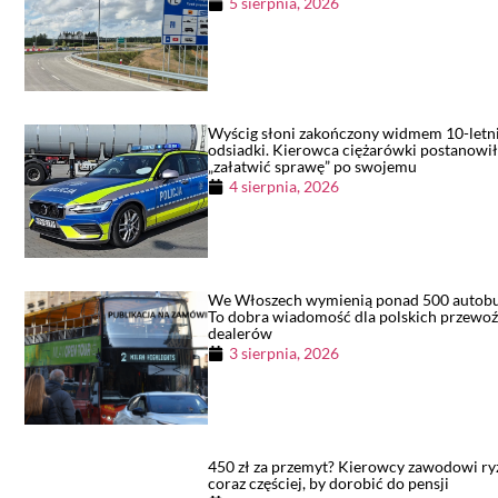
5 sierpnia, 2026
Wyścig słoni zakończony widmem 10-letn
odsiadki. Kierowca ciężarówki postanowi
„załatwić sprawę” po swojemu
4 sierpnia, 2026
We Włoszech wymienią ponad 500 autob
To dobra wiadomość dla polskich przewoź
dealerów
3 sierpnia, 2026
450 zł za przemyt? Kierowcy zawodowi ry
coraz częściej, by dorobić do pensji