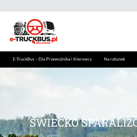
E-TruckBus – Dla Przewoźnika i Kierowcy
Na ratunek
ŚWIECKO SPARALIŻ