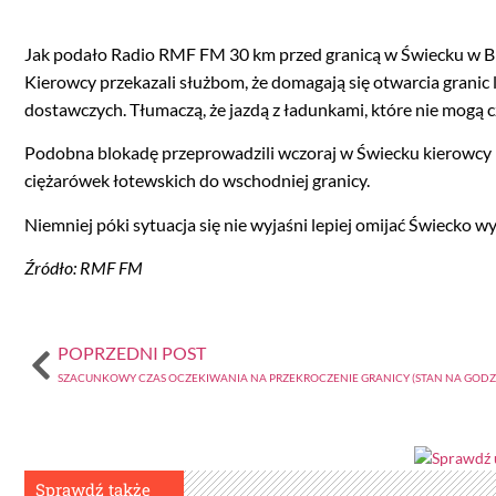
Jak podało Radio RMF FM 30 km przed granicą w Świecku w Brie
Kierowcy przekazali służbom, że domagają się otwarcia grani
dostawczych. Tłumaczą, że jazdą z ładunkami, które nie mogą c
Podobna blokadę przeprowadzili wczoraj w Świecku kierowcy 
ciężarówek łotewskich do wschodniej granicy.
Niemniej póki sytuacja się nie wyjaśni lepiej omijać Świecko 
Źródło: RMF FM
POPRZEDNI POST
SZACUNKOWY CZAS OCZEKIWANIA NA PRZEKROCZENIE GRANICY (STAN NA GODZ. 
Sprawdź także