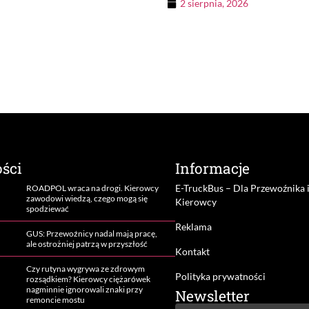
2 sierpnia, 2026
ści
Informacje
E-TruckBus – Dla Przewoźnika 
ROADPOL wraca na drogi. Kierowcy
zawodowi wiedzą, czego mogą się
Kierowcy
spodziewać
Reklama
GUS: Przewoźnicy nadal mają pracę,
ale ostrożniej patrzą w przyszłość
Kontakt
Czy rutyna wygrywa ze zdrowym
Polityka prywatności
rozsądkiem? Kierowcy ciężarówek
nagminnie ignorowali znaki przy
Newsletter
remoncie mostu