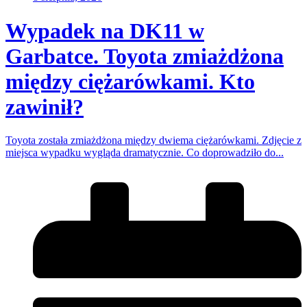
Wypadek na DK11 w
Garbatce. Toyota zmiażdżona
między ciężarówkami. Kto
zawinił?
Toyota została zmiażdżona między dwiema ciężarówkami. Zdjęcie z
miejsca wypadku wygląda dramatycznie. Co doprowadziło do...