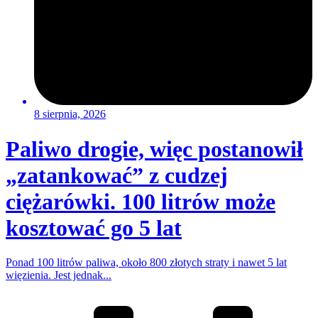
8 sierpnia, 2026
Paliwo drogie, więc postanowił
„zatankować” z cudzej
ciężarówki. 100 litrów może
kosztować go 5 lat
Ponad 100 litrów paliwa, około 800 złotych straty i nawet 5 lat
więzienia. Jest jednak...