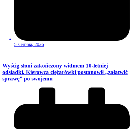
5 sierpnia, 2026
Wyścig słoni zakończony widmem 10-letniej
odsiadki. Kierowca ciężarówki postanowił „załatwić
sprawę” po swojemu