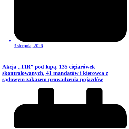
3 sierpnia, 2026
Akcja „TIR” pod lupą. 135 ciężarówek
skontrolowanych, 41 mandatów i kierowca z
sądowym zakazem prowadzenia pojazdów