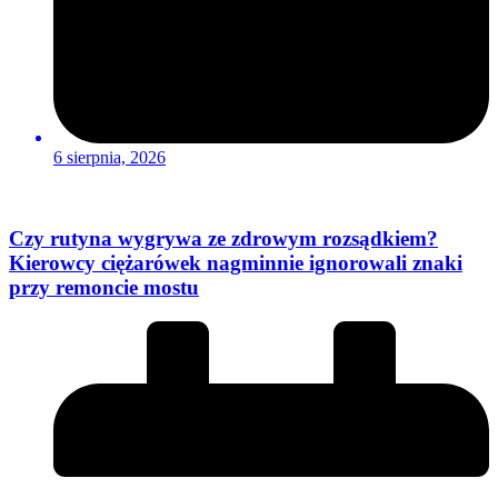
6 sierpnia, 2026
Czy rutyna wygrywa ze zdrowym rozsądkiem?
Kierowcy ciężarówek nagminnie ignorowali znaki
przy remoncie mostu