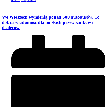
We Włoszech wymienią ponad 500 autobusów. To
dobra wiadomość dla polskich przewoźników i
dealerów