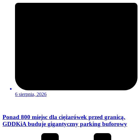
6 sierpnia, 2026
Ponad 800 miejsc dla ciężarówek przed granicą.
GDDKiA buduje gigantyczny parking buforowy