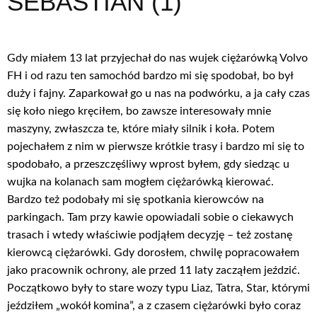
SEBASTIAN (1)
Gdy miałem 13 lat przyjechał do nas wujek ciężarówką Volvo
FH i od razu ten samochód bardzo mi się spodobał, bo był
duży i fajny. Zaparkował go u nas na podwórku, a ja cały czas
się koło niego kręciłem, bo zawsze interesowały mnie
maszyny, zwłaszcza te, które miały silnik i koła. Potem
pojechałem z nim w pierwsze krótkie trasy i bardzo mi się to
spodobało, a przeszczęśliwy wprost byłem, gdy siedząc u
wujka na kolanach sam mogłem ciężarówką kierować.
Bardzo też podobały mi się spotkania kierowców na
parkingach. Tam przy kawie opowiadali sobie o ciekawych
trasach i wtedy właściwie podjąłem decyzję – też zostanę
kierowcą ciężarówki. Gdy dorosłem, chwilę popracowałem
jako pracownik ochrony, ale przed 11 laty zacząłem jeździć.
Początkowo były to stare wozy typu Liaz, Tatra, Star, którymi
jeździłem „wokół komina”, a z czasem ciężarówki było coraz