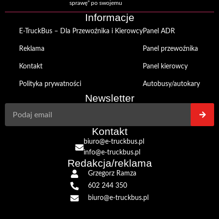
sprawę” po swojemu
Informacje
E-TruckBus – Dla Przewoźnika i Kierowcy
Panel ADR
Reklama
Panel przewoźnika
Kontakt
Panel kierowcy
Polityka prywatności
Autobusy/autokary
Newsletter
Kontakt
biuro@e-truckbus.pl
info@e-truckbus.pl
Redakcja/reklama
Grzegorz Ramza
602 244 350
biuro@e-truckbus.pl