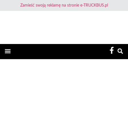
Zamieść swoją reklamę na stronie e-TRUCKBUS.pl
E-TruckBus – Dla Przewoźnika i Kierowcy
Zakazy jazdy
Dowcip dnia
BYĆ KIEROWCĄ – SEBASTIAN (1)