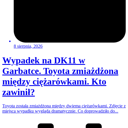
8 sierpnia, 2026
Wypadek na DK11 w
Garbatce. Toyota zmiażdżona
między ciężarówkami. Kto
zawinił?
Toyota została zmiażdżona między dwiema ciężarówkami. Zdjęcie z
miejsca wypadku wygląda dramatycznie. Co doprowadziło do...