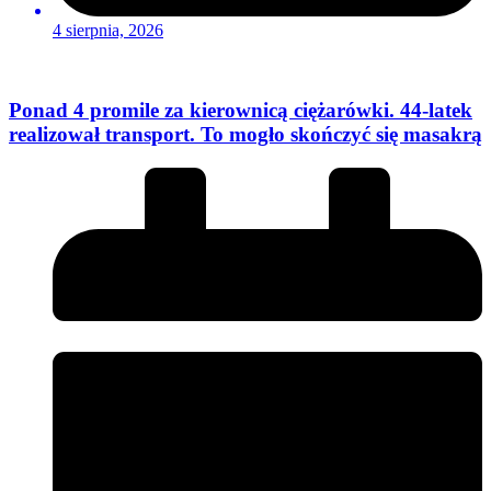
4 sierpnia, 2026
Ponad 4 promile za kierownicą ciężarówki. 44-latek
realizował transport. To mogło skończyć się masakrą