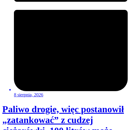
8 sierpnia, 2026
Paliwo drogie, więc postanowił
„zatankować” z cudzej