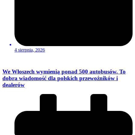
4 sierpnia, 2026
We Włoszech wymienią ponad 500 autobusów. To
dobra wiadomość dla polskich przewoźników i
dealerów