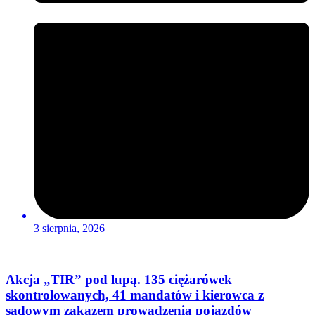
3 sierpnia, 2026
Akcja „TIR” pod lupą. 135 ciężarówek
skontrolowanych, 41 mandatów i kierowca z
sądowym zakazem prowadzenia pojazdów