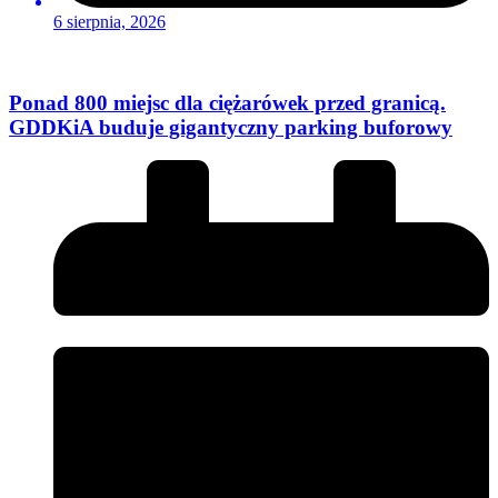
6 sierpnia, 2026
Ponad 800 miejsc dla ciężarówek przed granicą.
GDDKiA buduje gigantyczny parking buforowy