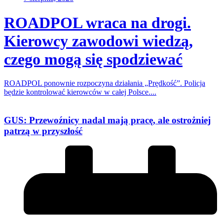
ROADPOL wraca na drogi.
Kierowcy zawodowi wiedzą,
czego mogą się spodziewać
ROADPOL ponownie rozpoczyna działania „Prędkość”. Policja
będzie kontrolować kierowców w całej Polsce....
GUS: Przewoźnicy nadal mają pracę, ale ostrożniej
patrzą w przyszłość