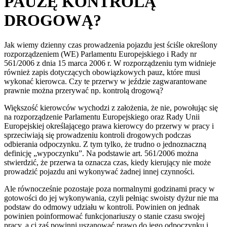
PAUZĘ KONTROLĄ
DROGOWĄ?
Jak wiemy dzienny czas prowadzenia pojazdu jest ściśle określony
rozporządzeniem (WE) Parlamentu Europejskiego i Rady nr
561/2006 z dnia 15 marca 2006 r. W rozporządzeniu tym widnieje
również zapis dotyczących obowiązkowych pauz, które musi
wykonać kierowca. Czy te przerwy w jeździe zagwarantowane
prawnie można przerywać np. kontrolą drogową?
Większość kierowców wychodzi z założenia, że nie, powołując się
na rozporządzenie Parlamentu Europejskiego oraz Rady Unii
Europejskiej określającego prawa kierowcy do przerwy w pracy i
sprzeciwiają się prowadzeniu kontroli drogowych podczas
odbierania odpoczynku. Z tym tylko, że trudno o jednoznaczną
definicję „wypoczynku”. Na podstawie art. 561/2006 można
stwierdzić, że przerwa ta oznacza czas, kiedy kierujący nie może
prowadzić pojazdu ani wykonywać żadnej innej czynności.
Ale równocześnie pozostaje poza normalnymi godzinami pracy w
gotowości do jej wykonywania, czyli pełniąc swoisty dyżur nie ma
podstaw do odmowy udziału w kontroli. Powinien on jednak
powinien poinformować funkcjonariuszy o stanie czasu swojej
pracy, a ci zaś powinni uszanować prawo do jego odpoczynku i