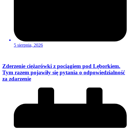
5 sierpnia, 2026
Zderzenie ciężarówki z pociągiem pod Lęborkiem.
Tym razem pojawiły się pytania o odpowiedzialność
za zdarzenie