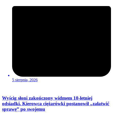
5 sierpnia, 2026
Wyścig słoni zakończony widmem 10-letniej
odsiadki. Kierowca ciężarówki postanowił „załatwić
sprawę” po swojemu