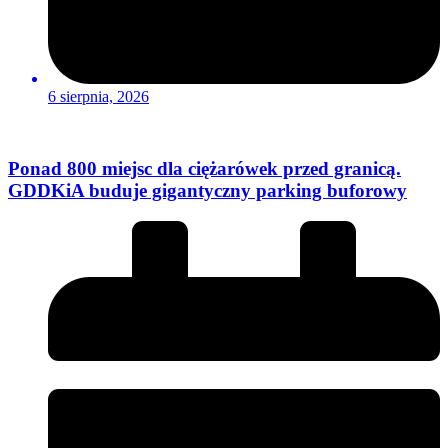
6 sierpnia, 2026
Ponad 800 miejsc dla ciężarówek przed granicą.
GDDKiA buduje gigantyczny parking buforowy