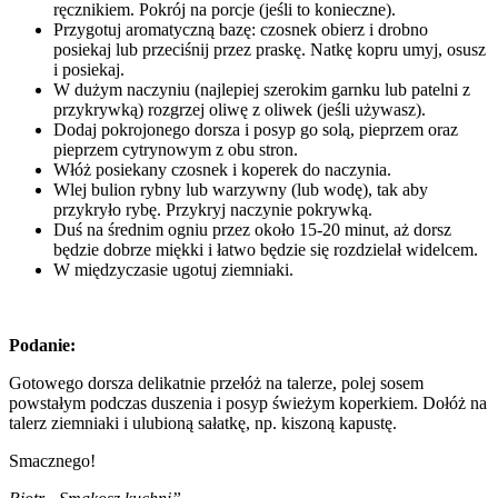
ręcznikiem. Pokrój na porcje (jeśli to konieczne).
Przygotuj aromatyczną bazę: czosnek obierz i drobno
posiekaj lub przeciśnij przez praskę. Natkę kopru umyj, osusz
i posiekaj.
W dużym naczyniu (najlepiej szerokim garnku lub patelni z
przykrywką) rozgrzej oliwę z oliwek (jeśli używasz).
Dodaj pokrojonego dorsza i posyp go solą, pieprzem oraz
pieprzem cytrynowym z obu stron.
Włóż posiekany czosnek i koperek do naczynia.
Wlej bulion rybny lub warzywny (lub wodę), tak aby
przykryło rybę. Przykryj naczynie pokrywką.
Duś na średnim ogniu przez około 15-20 minut, aż dorsz
będzie dobrze miękki i łatwo będzie się rozdzielał widelcem.
W międzyczasie ugotuj ziemniaki.
Podanie:
Gotowego dorsza delikatnie przełóż na talerze, polej sosem
powstałym podczas duszenia i posyp świeżym koperkiem. Dołóż na
talerz ziemniaki i ulubioną sałatkę, np. kiszoną kapustę.
Smacznego!