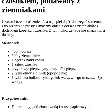
czosnkiem, podawany z
ziemniakami
Czasami trzeba coś zmienić, a najlepiej dojść do czegoś samemu.
Oto przepis na prosty i smaczny obiad z dorsza i ziemniaków z
dodatkiem koperku i czosnku. Z tym tylko, że rybę nie smażymy, a
dusimy.
Składniki:
450 g dorsza
500 g ziemniaków
1 pęczek natki kopru
1 ząbek czosnku
przyprawy: pieprz cytrynowy, sól i pieprz
2 łyżki oliwy z oliwek (opcjonalnie)
1 szklanka bulionu rybnego lub warzywnego (możesz użyć
wody)
Przygotowanie:
Dorsza umyj pod zimną wodą i osusz papierowym