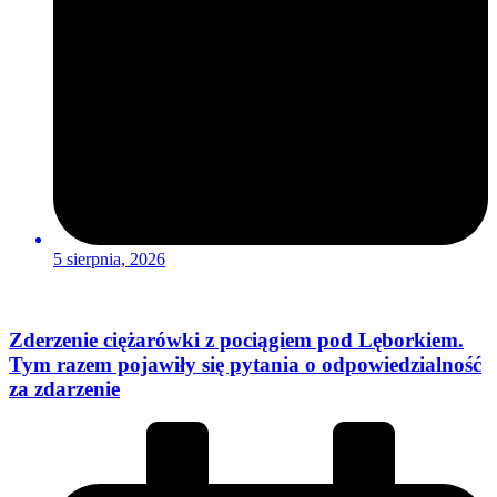
5 sierpnia, 2026
Zderzenie ciężarówki z pociągiem pod Lęborkiem.
Tym razem pojawiły się pytania o odpowiedzialność
za zdarzenie