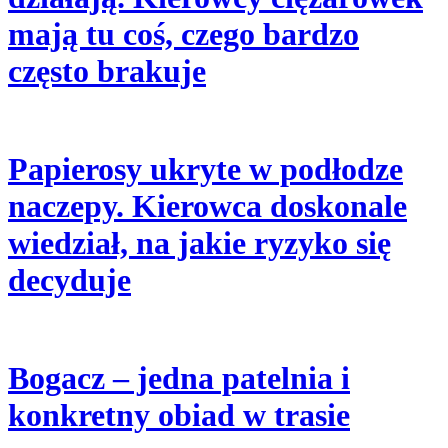
mają tu coś, czego bardzo
często brakuje
Papierosy ukryte w podłodze
naczepy. Kierowca doskonale
wiedział, na jakie ryzyko się
decyduje
Bogacz – jedna patelnia i
konkretny obiad w trasie