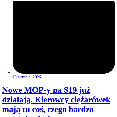
10 sierpnia, 2026
Nowe MOP-y na S19 już
działają. Kierowcy ciężarówek
mają tu coś, czego bardzo