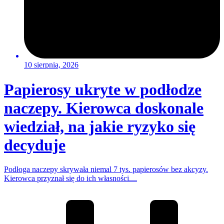
10 sierpnia, 2026
Papierosy ukryte w podłodze
naczepy. Kierowca doskonale
wiedział, na jakie ryzyko się
decyduje
Podłoga naczepy skrywała niemal 7 tys. papierosów bez akcyzy.
Kierowca przyznał się do ich własności....