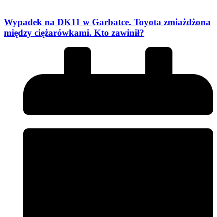
Wypadek na DK11 w Garbatce. Toyota zmiażdżona
między ciężarówkami. Kto zawinił?