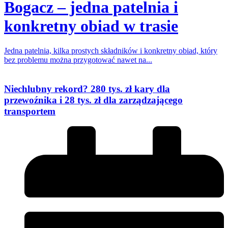
Bogacz – jedna patelnia i
konkretny obiad w trasie
Jedna patelnia, kilka prostych składników i konkretny obiad, który
bez problemu można przygotować nawet na...
Niechlubny rekord? 280 tys. zł kary dla
przewoźnika i 28 tys. zł dla zarządzającego
transportem