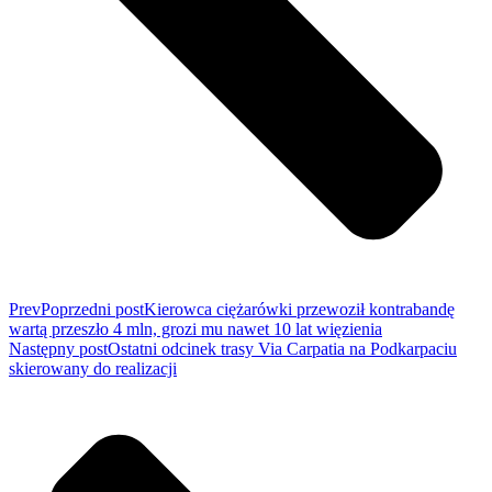
Prev
Poprzedni post
Kierowca ciężarówki przewoził kontrabandę
wartą przeszło 4 mln, grozi mu nawet 10 lat więzienia
Następny post
Ostatni odcinek trasy Via Carpatia na Podkarpaciu
skierowany do realizacji