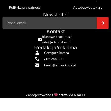
Polityka prywatności
Autobusy/autokary
Newsletter
Kontakt
biuro@e-truckbus.pl
info@e-truckbus.pl
Redakcja/reklama
Grzegorz Ramza
602 244 350
biuro@e-truckbus.pl
Zaprojektowane z
przez
Spec od IT