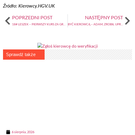
Źródło: Kierowcy.HGV.UK
POPRZEDNI POST
NASTĘPNY POST
18# LESZEK – PIERWSZY KURS ZA GRANICĘ (2)
BYĆ KIEROWCĄ – ADAM, ZROBIŁ UPRAWNIENIA, GDY SKOŃCZYŁ 18 LAT (2)
Sprawdź także
6 sierpnia, 2026