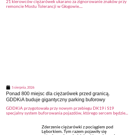
21 kierowców ciężarówek ukarano za zignorowanie znaków przy
remoncie Mostu Tolerancji w Głogowie....
5 sierpnia, 2026
Ponad 800 miejsc dla ciężarówek przed granicą.
GDDKiA buduje gigantyczny parking buforowy
GDDKiA przygotowała przy nowym przebiegu DK19 i S19
specjalny system buforowania pojazdów, którego sercem będzie...
Zderzenie ciężarówki z pociągiem pod
Lęborkiem. Tym razem pojawiły się