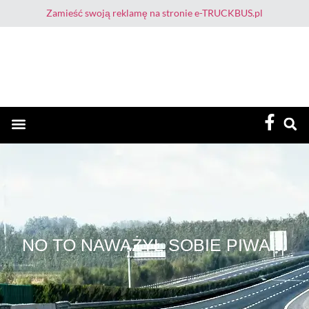
Zamieść swoją reklamę na stronie e-TRUCKBUS.pl
E-TruckBus – Dla Przewoźnika i Kierowcy
NO TO NAWAŻYŁ SOBIE PIWA…