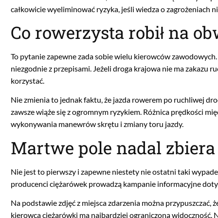
całkowicie wyeliminować ryzyka, jeśli wiedza o zagrożeniach n
Co rowerzysta robił na o
To pytanie zapewne zada sobie wielu kierowców zawodowych. S
niezgodnie z przepisami. Jeżeli droga krajowa nie ma zakazu r
korzystać.
Nie zmienia to jednak faktu, że jazda rowerem po ruchliwej dr
zawsze wiąże się z ogromnym ryzykiem. Różnica prędkości międ
wykonywania manewrów skrętu i zmiany toru jazdy.
Martwe pole nadal zbiera
Nie jest to pierwszy i zapewne niestety nie ostatni taki wypad
producenci ciężarówek prowadzą kampanie informacyjne doty
Na podstawie zdjęć z miejsca zdarzenia można przypuszczać, że
kierowca ciężarówki ma najbardziej ograniczoną widoczność. 