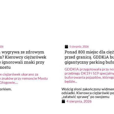
026
5 sierpnia, 2026
a wygrywa ze zdrowym
Ponad 800 miejsc dla ci
m? Kierowcy ciężarówek
przed granicą. GDDKiA b
 ignorowali znaki przy
gigantyczny parking buf
mostu
GDDKiA przygotowała przy n
przebiegu DK19 i S19 specjaln
w ciężarówek ukarano za
buforowania pojazdów, któreg
e znaków przy remoncie Mostu
będzie...
Głogowie....
borkiem.
Wyścig słoni zakończony widmem
odsiadki. Kierowca ciężarówki p
„załatwić sprawę” po swojemu
4 sierpnia, 2026