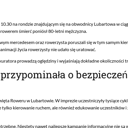
10.30 na rondzie znajdującym się na obwodnicy Lubartowa w ciąg
 rowerem śmierć poniósł 80-letni mężczyzna.
rowym mercedesem oraz rowerzysta poruszali się w tym samym kie
nimacji życia rowerzysty nie udało się uratować.
uratora prowadzą oględziny i wyjaśniają dokładne okoliczności tr
a przypominała o bezpiecze
Święta Roweru w Lubartowie. W imprezie uczestniczyły tysiące cykl
e tylko kierowanie ruchem, ale również edukowanie uczestników i
potrzebne. Niestety nawet najlepsze kampanie informacyjne nie są 