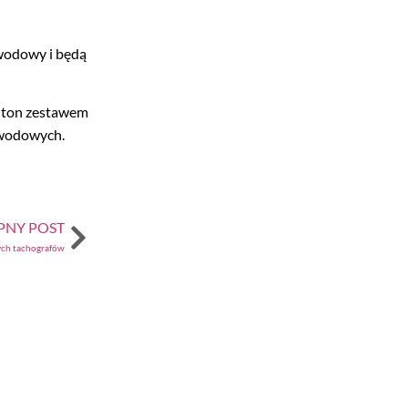
owodowy i będą
t ton zestawem
awodowych.
PNY POST
ych tachografów