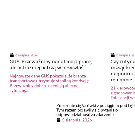
6 sierpnia, 2026
6 sierpnia, 2
GUS: Przewoźnicy nadal mają pracę,
Czy rutyn
ale ostrożniej patrzą w przyszłość
rozsądkie
nagminnie
Najnowsze dane GUS pokazują, że branża
remoncie 
transportowa utrzymuje stabilną kondycję.
Przewoźnicy dobrze oceniają obecną
21 kierowcó
sytuację,...
zignorowani
Tolerancji w 
Zderzenie ciężarówki z pociągiem pod Lę
Tym razem pojawiły się pytania o
odpowiedzialność za zdarzenie
5 sierpnia, 2026