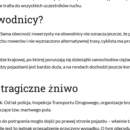
ie trafia do wszystkich uczestników ruchu.
bwodnicy?
ama obecność rowerzysty na obwodnicy nie oznacza jeszcze, że p
uchu rowerów i nie wyznaczono alternatywnej trasy, cyklista ma pr
odze krajowej, po której poruszają się dziesiątki samochodów cięż
zy pojazdami jest bardzo duża, a na rondach dochodzi jeszcze ko
 tragiczne żniwo
ek. Od lat policja, Inspekcja Transportu Drogowego, organizacje b
czące tzw. martwego pola.
 do potrącenia mogło dojść po prawej stronie pojazdu – właśnie t
Nie jest to jednak przesądzenie przyczyny wypadku. O tym zdecydu