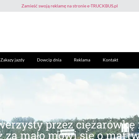
Zamieść swoją reklamę na stronie e-TRUCKBUS.pl
Zakazy jazdy
Dowcip dnia
Reklama
Kontakt
owerzysty przez ciężarówkę
ż za mało mówi się o mart