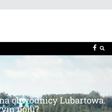
 na obwodnicy Lubartowa.
wym polu?