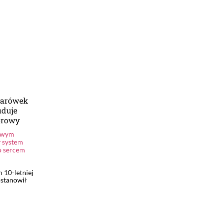
ężarówek
uduje
orowy
owym
y system
o sercem
 10-letniej
ostanowił