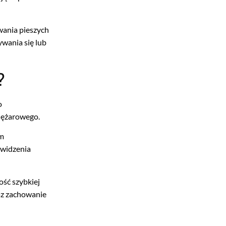
wania pieszych
wania się lub
?
o
iężarowego.
em
 widzenia
ość szybkiej
raz zachowanie