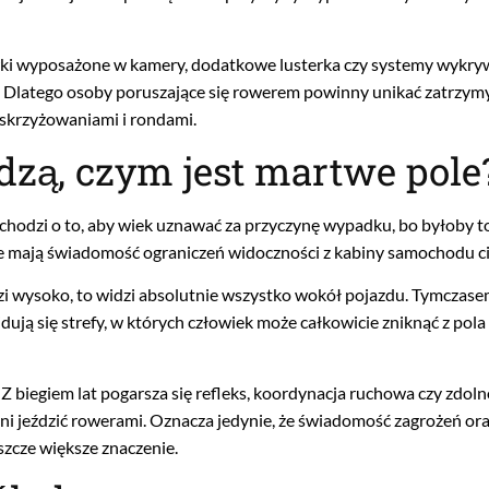
ki wyposażone w kamery, dodatkowe lusterka czy systemy wykry
a. Dlatego osoby poruszające się rowerem powinny unikać zatrzymy
 skrzyżowaniami i rondami.
dzą, czym jest martwe pole
ie chodzi o to, aby wiek uznawać za przyczynę wypadku, bo byłoby t
ze mają świadomość ograniczeń widoczności z kabiny samochodu c
edzi wysoko, to widzi absolutnie wszystko wokół pojazdu. Tymczas
dują się strefy, w których człowiek może całkowicie zniknąć z pola
 biegiem lat pogarsza się refleks, koordynacja ruchowa czy zdoln
inni jeździć rowerami. Oznacza jedynie, że świadomość zagrożeń o
zcze większe znaczenie.