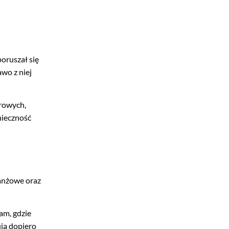
oruszał się
awo z niej
arowych,
nieczność
ranżowe oraz
am, gdzie
ją dopiero