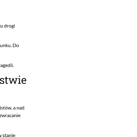
u drogi
runku. Do
agedii.
ństwie
istów, a nad
 zwracanie
w stanie