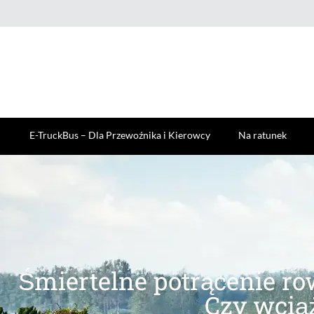
E-TruckBus – Dla Przewoźnika i Kierowcy
Na ratunek
Śmiertelne potrącenie r
Czy wcią