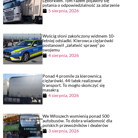
Lęborkiem. Tym razem pojawiły się
pytania o odpowiedzialność za zdarzenie
5 sierpnia, 2026
Wyścig słoni zakończony widmem 10-
letniej odsiadki. Kierowca ciężarówki
postanowił „załatwić sprawę” po
swojemu
4 sierpnia, 2026
Ponad 4 promile za kierownicą
ciężarówki. 44-latek realizował
transport. To mogło skończyć się
masakrą
4 sierpnia, 2026
We Włoszech wymienią ponad 500
autobusów. To dobra wiadomość dla
polskich przewoźników i dealerów
3 sierpnia, 2026