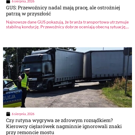
6 sierpnia, 2026
GUS: Przewoźnicy nadal mają pracę, ale ostrożniej
patrzą w przyszłość
Najnowsze dane GUS pokazują, że branża transportowa utrzymuje
stabilną kondycję. Przewoźnicy dobrze oceniają obecną sytuację,...
6 sierpnia, 2026
Czy rutyna wygrywa ze zdrowym rozsądkiem?
Kierowcy ciężarówek nagminnie ignorowali znaki
przy remoncie mostu