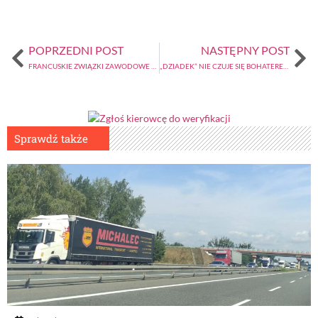
POPRZEDNI POST
NASTĘPNY POST
FRANCUSKIE ZWIĄZKI ZAWODOWE WEZWAŁY KIEROWCÓW DO ZAPRZESTANIA JAZD
„DZIADEK” NIE CZUJE SIĘ BOHATEREM, LECZ ZWYCZAJNYM KIEROWCĄ
Sprawdź także