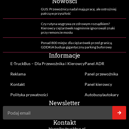
Nowości
GUS: Przewoźnicy nadal mają pracę, ale ostrożniej
patrzą w przyszłość
Czy rutyna wygrywa ze zdrowym rozsądkiem?
Kierowcy ciężarówek nagminnie ignorowali znaki
przy remoncie mostu
Ponad 800 miejsc dla ciężarówek przed granicą.
GDDKiA buduje gigantyczny parking buforowy
Informacje
E-TruckBus – Dla Przewoźnika i Kierowcy
Panel ADR
Reklama
Panel przewoźnika
Kontakt
Panel kierowcy
Polityka prywatności
Autobusy/autokary
Newsletter
Kontakt
biuro@e-truckbus.pl