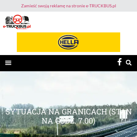
Zamieść swoją reklamę na stronie e-TRUCKBUS.pl
E-TruckBus – Dla Przewoźnika i Kierowcy
SYTUACJA NA GRANICACH (STAN
NA GODZ. 7.00)