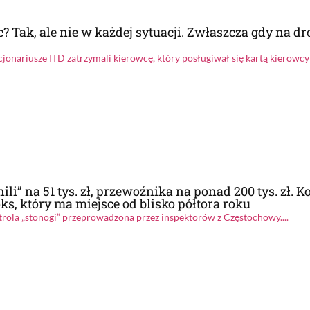
 Tak, ale nie w każdej sytuacji. Zwłaszcza gdy na dr
jonariusze ITD zatrzymali kierowcę, który posługiwał się kartą kierowc
li” na 51 tys. zł, przewoźnika na ponad 200 tys. zł. K
s, który ma miejsce od blisko półtora roku
trola „stonogi” przeprowadzona przez inspektorów z Częstochowy....