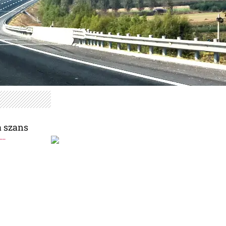
a szans
..