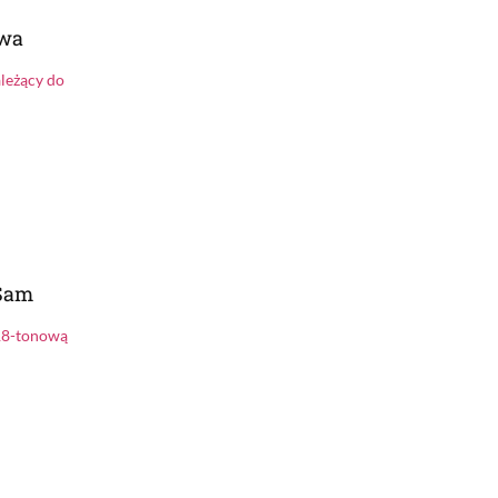
awa
ależący do
 Sam
 18-tonową