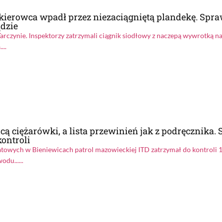
kierowca wpadł przez niezaciągniętą plandekę. Spr
ądzie
Tarczynie. Inspektorzy zatrzymali ciągnik siodłowy z naczepą wywrotką n
...
cą ciężarówki, a lista przewinień jak z podręcznika.
kontroli
atowych w Bieniewicach patrol mazowieckiej ITD zatrzymał do kontroli
du......