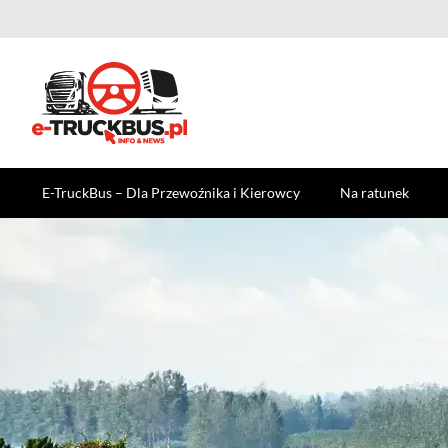
E-TruckBus – Dla Przewoźnika i Kierowcy
Na ratunek