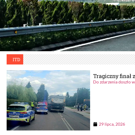
ITD
Tragiczny finał 
Do zdarzenia doszło w
29 lipca, 2026