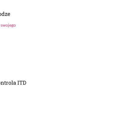
odze
y swojego
ontrola ITD