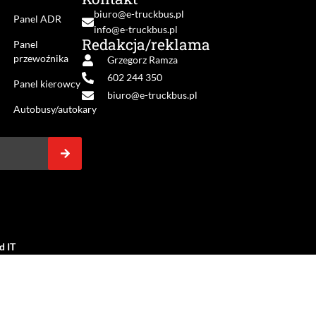
biuro@e-truckbus.pl
i
Panel ADR
info@e-truckbus.pl
Redakcja/reklama
Panel
przewoźnika
Grzegorz Ramza
602 244 350
Panel kierowcy
biuro@e-truckbus.pl
Autobusy/autokary
d IT