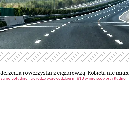
zderzenia rowerzystki z ciężarówką. Kobieta nie miał
 samo południe na drodze wojewódzkiej nr 813 w miejscowości Rudno II..