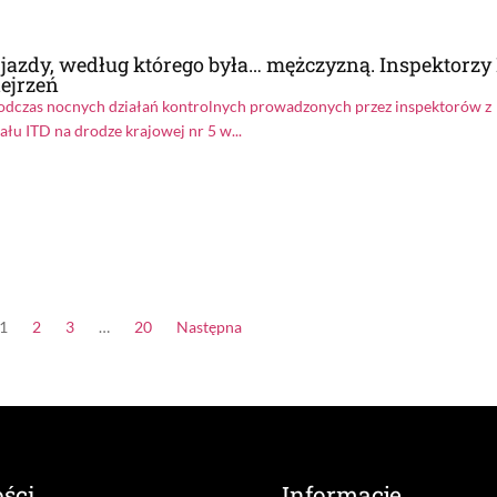
jazdy, według którego była… mężczyzną. Inspektorzy
dejrzeń
odczas nocnych działań kontrolnych prowadzonych przez inspektorów z
ału ITD na drodze krajowej nr 5 w...
1
2
3
…
20
Następna
ści
Informacje