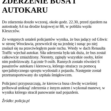
ZDERZENIE BUSA I
AUTOKARU
Do zdarzenia doszło wczoraj, około godz. 22.30, przed zjazdem na
autostradę A4 na drodze krajowej nr 88, w pobliżu węzła
Kleszczów.
Ze wstępnych ustaleń policjantów wynika, że bus jadący od Gliwic
w stronę Wrocławia, przewrócił się na jezdnię i sunąc po niej
znalazł się na przeciwległym pasie ruchu. Wtedy w dach Renaulta
Traffic wjechał autokar. Siła uderzenia była tak duża, że bus został
całkowicie zmiażdżony. Niestety, zginęły wszystkie osoby, które
nim podróżowały. Łącznie 9 osób. Rannych zostało również 6
pasażerów autokaru i kierowca, którego strażacy za pomocą
specjalistycznego sprzętu wydostali z pojazdu. Następnie został
przetransportowany do szpitala śmigłowcem.
Policjanci przypuszczają, że kierowca busa chwilę wcześniej
próbował uniknąć zderzenia z innym autem i wykonał manewr, w
wyniku którego stracił panowanie nad pojazdem.
Źródło: policja.pl