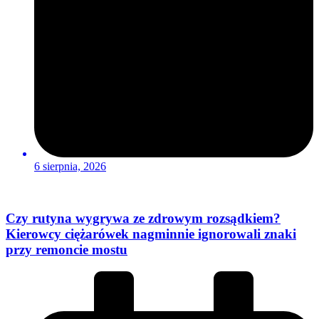
6 sierpnia, 2026
Czy rutyna wygrywa ze zdrowym rozsądkiem?
Kierowcy ciężarówek nagminnie ignorowali znaki
przy remoncie mostu