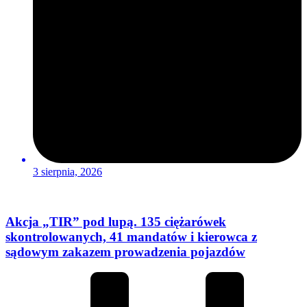
3 sierpnia, 2026
Akcja „TIR” pod lupą. 135 ciężarówek
skontrolowanych, 41 mandatów i kierowca z
sądowym zakazem prowadzenia pojazdów