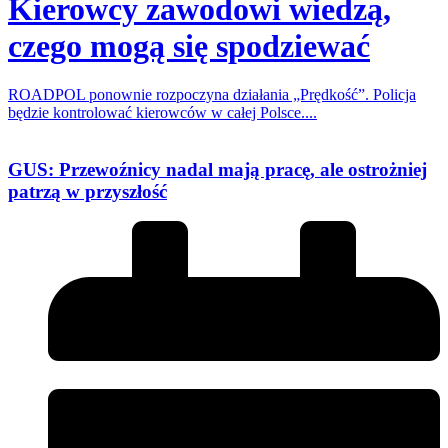
Kierowcy zawodowi wiedzą,
czego mogą się spodziewać
ROADPOL ponownie rozpoczyna działania „Prędkość”. Policja
będzie kontrolować kierowców w całej Polsce....
GUS: Przewoźnicy nadal mają pracę, ale ostrożniej
patrzą w przyszłość