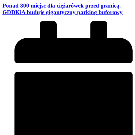
Ponad 800 miejsc dla ciężarówek przed granicą.
GDDKiA buduje gigantyczny parking buforowy