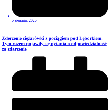
5 sierpnia, 2026
Zderzenie ciężarówki z pociągiem pod Lęborkiem.
Tym razem pojawiły się pytania o odpowiedzialność
za zdarzenie