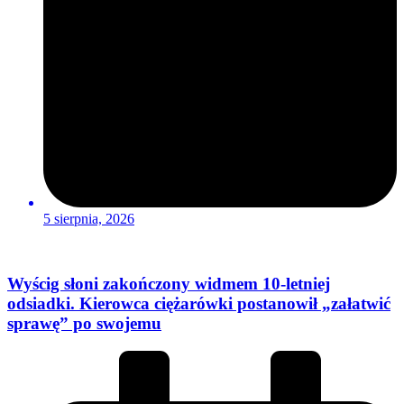
5 sierpnia, 2026
Wyścig słoni zakończony widmem 10-letniej
odsiadki. Kierowca ciężarówki postanowił „załatwić
sprawę” po swojemu