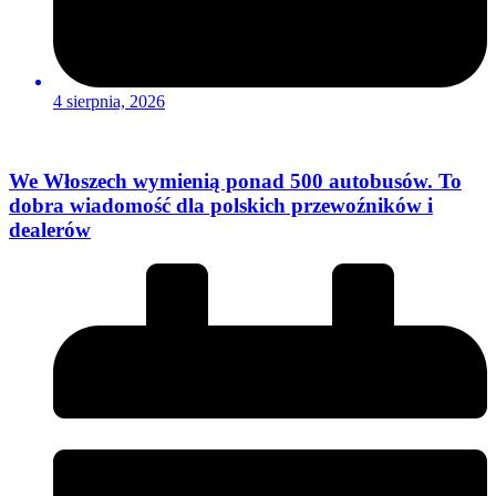
4 sierpnia, 2026
We Włoszech wymienią ponad 500 autobusów. To
dobra wiadomość dla polskich przewoźników i
dealerów