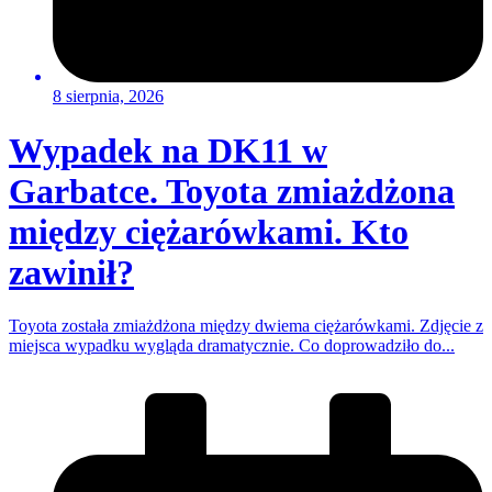
8 sierpnia, 2026
Wypadek na DK11 w
Garbatce. Toyota zmiażdżona
między ciężarówkami. Kto
zawinił?
Toyota została zmiażdżona między dwiema ciężarówkami. Zdjęcie z
miejsca wypadku wygląda dramatycznie. Co doprowadziło do...