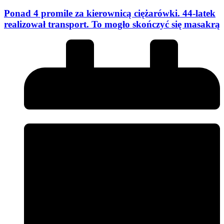
Ponad 4 promile za kierownicą ciężarówki. 44-latek
realizował transport. To mogło skończyć się masakrą