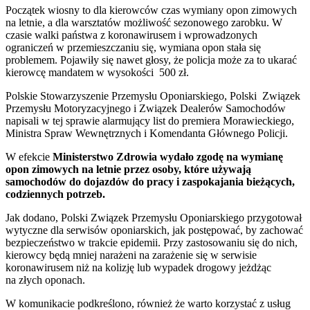
Początek wiosny to dla kierowców czas wymiany opon zimowych
na letnie, a dla warsztatów możliwość sezonowego zarobku. W
czasie walki państwa z koronawirusem i wprowadzonych
ograniczeń w przemieszczaniu się, wymiana opon stała się
problemem. Pojawiły się nawet głosy, że policja może za to ukarać
kierowcę mandatem w wysokości 500 zł.
Polskie Stowarzyszenie Przemysłu Oponiarskiego, Polski Związek
Przemysłu Motoryzacyjnego i Związek Dealerów Samochodów
napisali w tej sprawie alarmujący list do premiera Morawieckiego,
Ministra Spraw Wewnętrznych i Komendanta Głównego Policji.
W efekcie
Ministerstwo Zdrowia wydało zgodę na wymianę
opon zimowych na letnie przez osoby, które używają
samochodów do dojazdów do pracy i zaspokajania bieżących,
codziennych potrzeb.
Jak dodano, Polski Związek Przemysłu Oponiarskiego przygotował
wytyczne dla serwisów oponiarskich, jak postępować, by zachować
bezpieczeństwo w trakcie epidemii. Przy zastosowaniu się do nich,
kierowcy będą mniej narażeni na zarażenie się w serwisie
koronawirusem niż na kolizję lub wypadek drogowy jeżdżąc
na złych oponach.
W komunikacie podkreślono, również że warto korzystać z usług