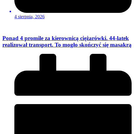
4 sierpnia, 2026
Ponad 4 promile za kierownicą ciężarówki. 44-latek
realizował transport. To mogło skończyć się masakrą