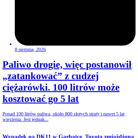
8 sierpnia, 2026
Paliwo drogie, więc postanowił
„zatankować” z cudzej
ciężarówki. 100 litrów może
kosztować go 5 lat
Ponad 100 litrów paliwa, około 800 złotych straty i nawet 5 lat
więzienia. Jest jednak...
Wypadek na DK11 w Garbatce. Toyota zmiażdżona