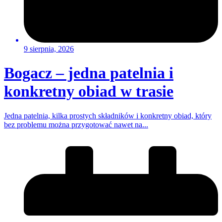
9 sierpnia, 2026
Bogacz – jedna patelnia i
konkretny obiad w trasie
Jedna patelnia, kilka prostych składników i konkretny obiad, który
bez problemu można przygotować nawet na...