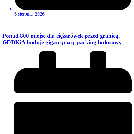
6 sierpnia, 2026
Ponad 800 miejsc dla ciężarówek przed granicą.
GDDKiA buduje gigantyczny parking buforowy