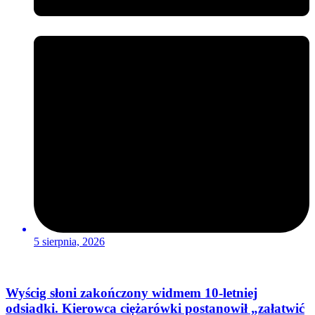
5 sierpnia, 2026
Wyścig słoni zakończony widmem 10-letniej
odsiadki. Kierowca ciężarówki postanowił „załatwić