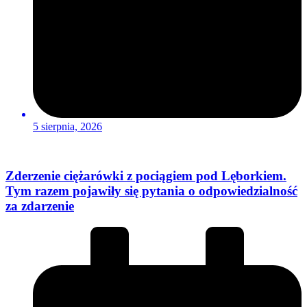
5 sierpnia, 2026
Zderzenie ciężarówki z pociągiem pod Lęborkiem.
Tym razem pojawiły się pytania o odpowiedzialność
za zdarzenie