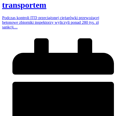
transportem
Podczas kontroli ITD przeciążonej ciężarówki przewożącej
betonowe zbiorniki inspektorzy wyliczyli ponad 280 tys. zł
sankcji....