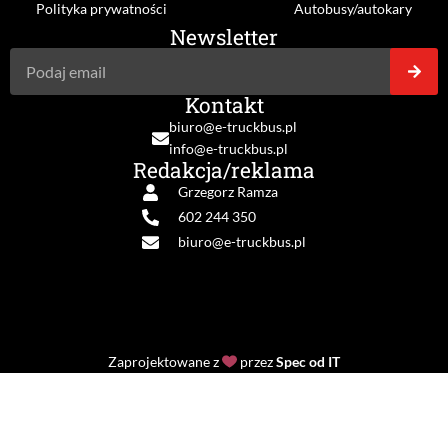
Polityka prywatności
Autobusy/autokary
Newsletter
Kontakt
biuro@e-truckbus.pl
info@e-truckbus.pl
Redakcja/reklama
Grzegorz Ramza
602 244 350
biuro@e-truckbus.pl
Zaprojektowane z
przez
Spec od IT