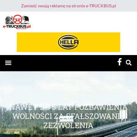
Zamieść swoją reklamę na stronie e-TRUCKBUS.pl
E-TruckBus – Dla Przewoźnika i Kierowcy
NAWET DO 5 LAT POZBAWIENIA
WOLNOŚCI ZA SFAŁSZOWANIE
ZEZWOLENIA