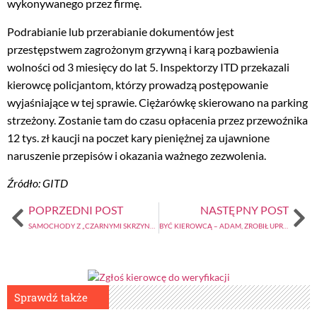
wykonywanego przez firmę.
Podrabianie lub przerabianie dokumentów jest
przestępstwem zagrożonym grzywną i karą pozbawienia
wolności od 3 miesięcy do lat 5. Inspektorzy ITD przekazali
kierowcę policjantom, którzy prowadzą postępowanie
wyjaśniające w tej sprawie. Ciężarówkę skierowano na parking
strzeżony. Zostanie tam do czasu opłacenia przez przewoźnika
12 tys. zł kaucji na poczet kary pieniężnej za ujawnione
naruszenie przepisów i okazania ważnego zezwolenia.
Źródło: GITD
POPRZEDNI POST
NASTĘPNY POST
SAMOCHODY Z „CZARNYMI SKRZYNKAMI” I NIE TYLKO…
BYĆ KIEROWCĄ – ADAM, ZROBIŁ UPRAWNIENIA, GDY SKOŃCZYŁ 18 LAT (1)
Sprawdź także