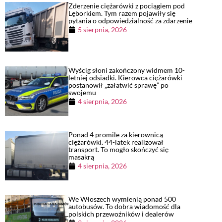
Zderzenie ciężarówki z pociągiem pod
Lęborkiem. Tym razem pojawiły się
pytania o odpowiedzialność za zdarzenie
5 sierpnia, 2026
Wyścig słoni zakończony widmem 10-
letniej odsiadki. Kierowca ciężarówki
postanowił „załatwić sprawę” po
swojemu
4 sierpnia, 2026
Ponad 4 promile za kierownicą
ciężarówki. 44-latek realizował
transport. To mogło skończyć się
masakrą
4 sierpnia, 2026
We Włoszech wymienią ponad 500
autobusów. To dobra wiadomość dla
polskich przewoźników i dealerów