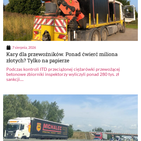
7 sierpnia, 2026
Kary dla przewoźników. Ponad ćwierć miliona
złotych? Tylko na papierze
Podczas kontroli ITD przeciążonej ciężarówki przewożącej
betonowe zbiorniki inspektorzy wyliczyli ponad 280 tys. zł
sankcji....